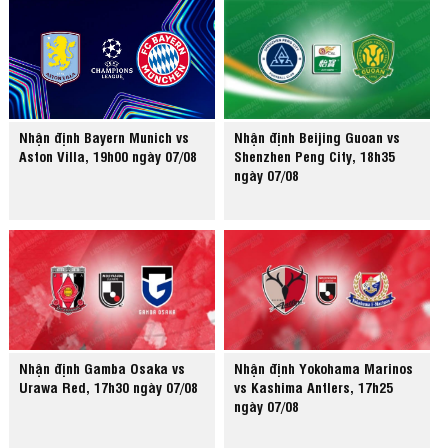
Nhận định Bayern Munich vs
Nhận định Beijing Guoan vs
Aston Villa, 19h00 ngày 07/08
Shenzhen Peng City, 18h35
ngày 07/08
Nhận định Gamba Osaka vs
Nhận định Yokohama Marinos
Urawa Red, 17h30 ngày 07/08
vs Kashima Antlers, 17h25
ngày 07/08