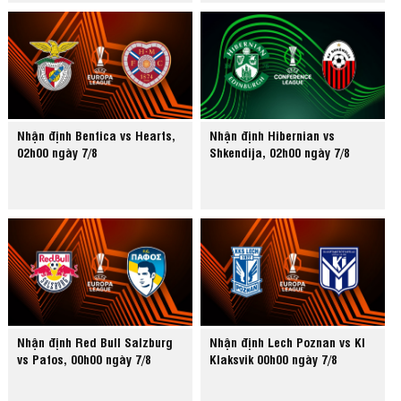
Nhận định Benfica vs Hearts,
Nhận định Hibernian vs
02h00 ngày 7/8
Shkendija, 02h00 ngày 7/8
Nhận định Red Bull Salzburg
Nhận định Lech Poznan vs KI
vs Pafos, 00h00 ngày 7/8
Klaksvik 00h00 ngày 7/8