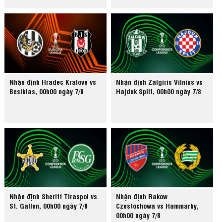
Nhận định Hradec Kralove vs
Nhận định Zalgiris Vilnius vs
Besiktas, 00h00 ngày 7/8
Hajduk Split, 00h00 ngày 7/8
Nhận định Sheriff Tiraspol vs
Nhận định Rakow
St. Gallen, 00h00 ngày 7/8
Czestochowa vs Hammarby,
00h00 ngày 7/8