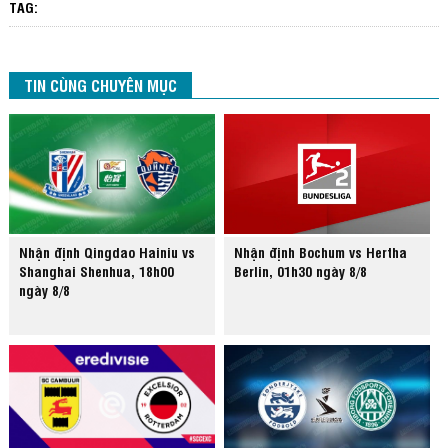
TAG:
TIN CÙNG CHUYÊN MỤC
Nhận định Qingdao Hainiu vs
Nhận định Bochum vs Hertha
Shanghai Shenhua, 18h00
Berlin, 01h30 ngày 8/8
ngày 8/8