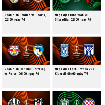
Nhận định Benfica vs Hearts,
Nhận định Hibernian vs
02h00 ngày 7/8
Shkendija, 02h00 ngày 7/8
Nhận định Red Bull Salzburg
Nhận định Lech Poznan vs KI
vs Pafos, 00h00 ngày 7/8
Klaksvik 00h00 ngày 7/8