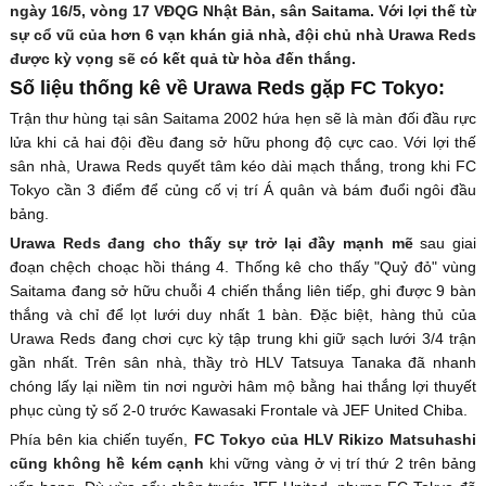
ngày 16/5, vòng 17 VĐQG Nhật Bản, sân Saitama. Với lợi thế từ
sự cổ vũ của hơn 6 vạn khán giả nhà, đội chủ nhà Urawa Reds
được kỳ vọng sẽ có kết quả từ hòa đến thắng.
Số liệu thống kê về Urawa Reds gặp FC Tokyo:
Trận thư hùng tại sân Saitama 2002 hứa hẹn sẽ là màn đối đầu rực
lửa khi cả hai đội đều đang sở hữu phong độ cực cao. Với lợi thế
sân nhà, Urawa Reds quyết tâm kéo dài mạch thắng, trong khi FC
Tokyo cần 3 điểm để củng cố vị trí Á quân và bám đuổi ngôi đầu
bảng.
Urawa Reds đang cho thấy sự trở lại đầy mạnh mẽ
sau giai
đoạn chệch choạc hồi tháng 4. Thống kê cho thấy "Quỷ đỏ" vùng
Saitama đang sở hữu chuỗi 4 chiến thắng liên tiếp, ghi được 9 bàn
thắng và chỉ để lọt lưới duy nhất 1 bàn. Đặc biệt, hàng thủ của
Urawa Reds đang chơi cực kỳ tập trung khi giữ sạch lưới 3/4 trận
gần nhất. Trên sân nhà, thầy trò HLV Tatsuya Tanaka đã nhanh
chóng lấy lại niềm tin nơi người hâm mộ bằng hai thắng lợi thuyết
phục cùng tỷ số 2-0 trước Kawasaki Frontale và JEF United Chiba.
Phía bên kia chiến tuyến,
FC Tokyo của HLV Rikizo Matsuhashi
cũng không hề kém cạnh
khi vững vàng ở vị trí thứ 2 trên bảng