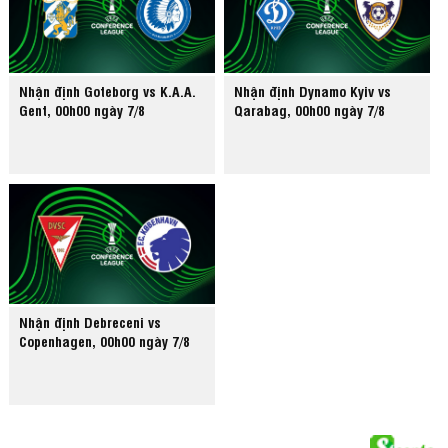
Nhận định Goteborg vs K.A.A.
Nhận định Dynamo Kyiv vs
Gent, 00h00 ngày 7/8
Qarabag, 00h00 ngày 7/8
Nhận định Debreceni vs
Copenhagen, 00h00 ngày 7/8