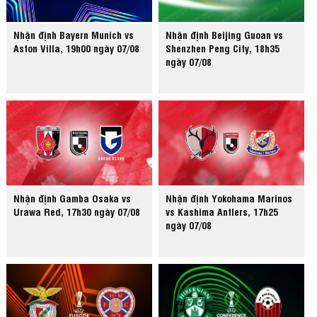
Nhận định Bayern Munich vs
Nhận định Beijing Guoan vs
Aston Villa, 19h00 ngày 07/08
Shenzhen Peng City, 18h35
ngày 07/08
Nhận định Gamba Osaka vs
Nhận định Yokohama Marinos
Urawa Red, 17h30 ngày 07/08
vs Kashima Antlers, 17h25
ngày 07/08