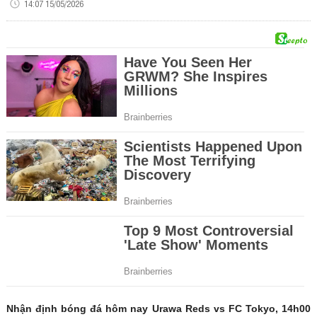
14:07 15/05/2026
Nhận định bóng đá hôm nay Urawa Reds vs FC Tokyo, 14h00