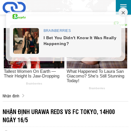
Nhận định
NHẬN ĐỊNH URAWA REDS VS FC TOKYO, 14H00
NGÀY 16/5