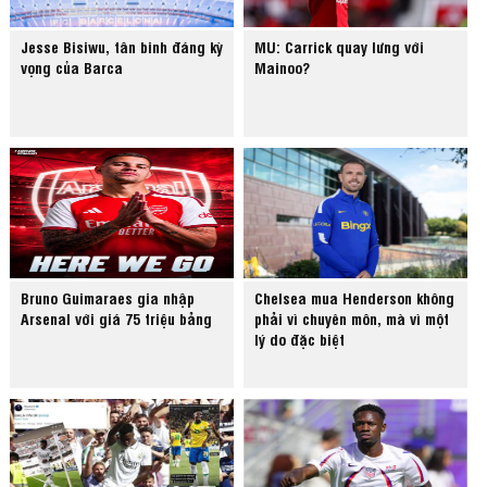
Jesse Bisiwu, tân binh đáng kỳ
MU: Carrick quay lưng với
vọng của Barca
Mainoo?
Bruno Guimaraes gia nhập
Chelsea mua Henderson không
Arsenal với giá 75 triệu bảng
phải vì chuyên môn, mà vì một
lý do đặc biệt