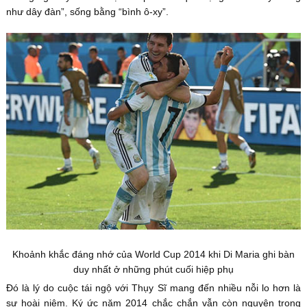
như dây đàn”, sống bằng “bình ô-xy”.
Khoảnh khắc đáng nhớ của World Cup 2014 khi Di Maria ghi bàn
duy nhất ở những phút cuối hiệp phụ
Đó là lý do cuộc tái ngộ với Thụy Sĩ mang đến nhiều nỗi lo hơn là
sự hoài niệm. Ký ức năm 2014 chắc chắn vẫn còn nguyên trong