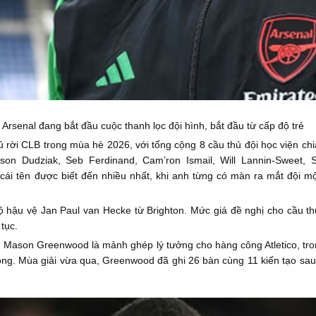
Arsenal đang bắt đầu cuộc thanh lọc đội hình, bắt đầu từ cấp độ trẻ
 rời CLB trong mùa hè 2026, với tổng cộng 8 cầu thủ đội học viện chi
on Dudziak, Seb Ferdinand, Cam’ron Ismail, Will Lannin-Sweet,
cái tên được biết đến nhiều nhất, khi anh từng có màn ra mắt đội mộ
ộ hậu vệ Jan Paul van Hecke từ Brighton. Mức giá đề nghị cho cầu th
tục.
 Mason Greenwood là mảnh ghép lý tưởng cho hàng công Atletico, tr
 công. Mùa giải vừa qua, Greenwood đã ghi 26 bàn cùng 11 kiến tạo sau