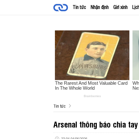
Tin tức
Nhận định
Girl xinh
Lịc
Tin tức
Arsenal thông báo chia tay
22:04 04/06/2026