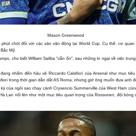
Mason Greenwood
o phút chót đối với các sân vận động tại World Cup. Cụ thể, cơ qu
 Bắc Mỹ.
mps, cho biết William Saliba "vẫn ổn", sau những lo ngại về việc trun
đang nhắm đến hậu vệ Riccardo Calafiori của Arsenal như mục tiêu 
afiori trong thời gian dẫn dắt AS Roma, nhưng giờ ông muốn đưa anh 
 ký của ngôi sao chạy cánh Crysencio Summerville của West Ham cùng 
 Lan nổi lên như một mục tiêu quan trọng của Rossoneri, đội bóng đa