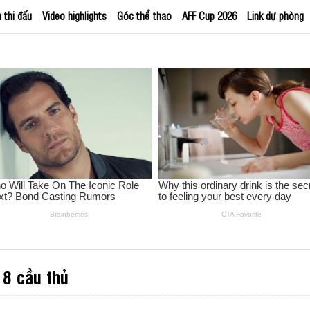
h thi đấu
Video highlights
Góc thể thao
AFF Cup 2026
Link dự phòng
 8 cầu thủ