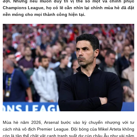
đợi. Nhưng nếu muốn duy trì vị thế số một và chinh phục
Champions League, họ có lẽ cần nhìn lại chính mùa hè đã đặt
nền móng cho mọi thành công hiện tại.
Mùa hè năm 2026, Arsenal bước vào kỳ chuyển nhượng với tư
cách nhà vô địch Premier League. Đội bóng của Mikel Arteta không
còn là tập thể chật vật cạnh tranh suất dự cúp châu Âu như vài năm