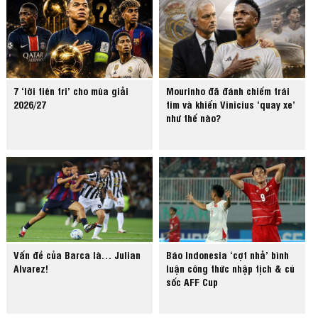
7 ‘lời tiên tri’ cho mùa giải
Mourinho đã đánh chiếm trái
2026/27
tim và khiến Vinicius ‘quay xe’
như thế nào?
Vấn đề của Barca là… Julian
Báo Indonesia ‘cợt nhả’ bình
Alvarez!
luận công thức nhập tịch & cú
sốc AFF Cup