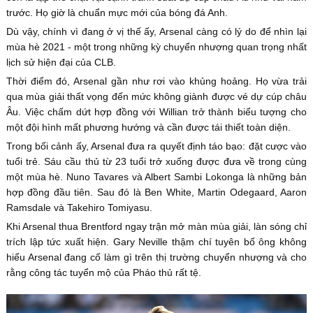
trước. Họ giờ là chuẩn mực mới của bóng đá Anh.
Dù vậy, chính vì đang ở vị thế ấy, Arsenal càng có lý do để nhìn lại
mùa hè 2021 - một trong những kỳ chuyển nhượng quan trọng nhất
lịch sử hiện đại của CLB.
Thời điểm đó, Arsenal gần như rơi vào khủng hoảng. Họ vừa trải
qua mùa giải thất vọng đến mức không giành được vé dự cúp châu
Âu. Việc chấm dứt hợp đồng với Willian trở thành biểu tượng cho
một đội hình mất phương hướng và cần được tái thiết toàn diện.
Trong bối cảnh ấy, Arsenal đưa ra quyết định táo bạo: đặt cược vào
tuổi trẻ. Sáu cầu thủ từ 23 tuổi trở xuống được đưa về trong cùng
một mùa hè. Nuno Tavares và Albert Sambi Lokonga là những bản
hợp đồng đầu tiên. Sau đó là Ben White, Martin Odegaard, Aaron
Ramsdale và Takehiro Tomiyasu.
Khi Arsenal thua Brentford ngay trận mở màn mùa giải, làn sóng chỉ
trích lập tức xuất hiện. Gary Neville thậm chí tuyên bố ông không
hiểu Arsenal đang cố làm gì trên thị trường chuyển nhượng và cho
rằng công tác tuyển mộ của Pháo thủ rất tệ.