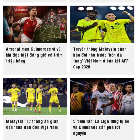
Arsenal mua Guimaraes vì vũ
Truyền thông Malaysia cảnh
khí đặc biệt đáng giá cả trăm
báo đội nhà trước ‘hòn đá
triệu bảng
tảng’ Việt Nam ở bán kết AFF
Cup 2026
Malaysia: Từ thắng ăn gian
5 'bom tấn' La Liga từng bị hớ
đến thua đau đớn Việt Nam
và Diomande cần phá lời
nguyền