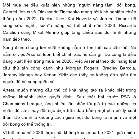
Mỗi mùa hè đều xuất hiện những "người nâng tầm" đội bóng.
Gabriel Jesus và Oleksandr Zinchenko mang tới kinh nghiệm chiến
thắng năm 2022. Declan Rice, Kai Havertz và Jurrien Timber bổ
sung sức mạnh, sự đa năng và thể chất năm 2023. Riccardo
Calafiori cùng Mikel Merino giúp tăng chiều sâu đội hình những
năm tiếp theo.
Song điểm chung lớn nhất không nằm ở tên tuổi các cầu thủ. Nó
nằm ở việc Arsenal luôn biết chính xác họ cần gì. Đó cũng là điều
đang xuất hiện trong mùa hè 2026. Việc Arsenal theo dõi hàng loạt
cầu thủ tấn công cánh như Morgan Rogers, Bradley Barcola,
Jeremy Monga hay Kenan Yildiz cho thấy họ không đơn giản tìm
người để bổ sung quân số.
Arteta muốn những cầu thủ có khả năng tạo ra khác biệt trong
những khoảnh khắc quyết định. Sau thất bại trước PSG ở
Champions League, ông nhiều lần nhắc tới giá trị của những cá
nhân đủ sức thay đổi cục diện trận đấu bằng một pha xử lý xuất
thần. Đó chính là khoảng cách giữa một đội bóng rất mạnh và một
đội bóng có thể thống trị.
Vì thế, mùa hè 2026 thực chất không khác mùa hè 2021 quá nhiều.