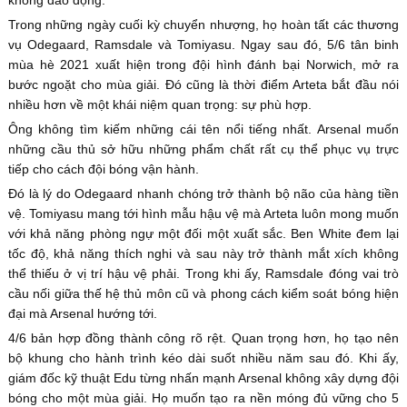
không dao động.
Trong những ngày cuối kỳ chuyển nhượng, họ hoàn tất các thương
vụ Odegaard, Ramsdale và Tomiyasu. Ngay sau đó, 5/6 tân binh
mùa hè 2021 xuất hiện trong đội hình đánh bại Norwich, mở ra
bước ngoặt cho mùa giải. Đó cũng là thời điểm Arteta bắt đầu nói
nhiều hơn về một khái niệm quan trọng: sự phù hợp.
Ông không tìm kiếm những cái tên nổi tiếng nhất. Arsenal muốn
những cầu thủ sở hữu những phẩm chất rất cụ thể phục vụ trực
tiếp cho cách đội bóng vận hành.
Đó là lý do Odegaard nhanh chóng trở thành bộ não của hàng tiền
vệ. Tomiyasu mang tới hình mẫu hậu vệ mà Arteta luôn mong muốn
với khả năng phòng ngự một đối một xuất sắc. Ben White đem lại
tốc độ, khả năng thích nghi và sau này trở thành mắt xích không
thể thiếu ở vị trí hậu vệ phải. Trong khi ấy, Ramsdale đóng vai trò
cầu nối giữa thế hệ thủ môn cũ và phong cách kiểm soát bóng hiện
đại mà Arsenal hướng tới.
4/6 bản hợp đồng thành công rõ rệt. Quan trọng hơn, họ tạo nên
bộ khung cho hành trình kéo dài suốt nhiều năm sau đó. Khi ấy,
giám đốc kỹ thuật Edu từng nhấn mạnh Arsenal không xây dựng đội
bóng cho một mùa giải. Họ muốn tạo ra nền móng đủ vững cho 5