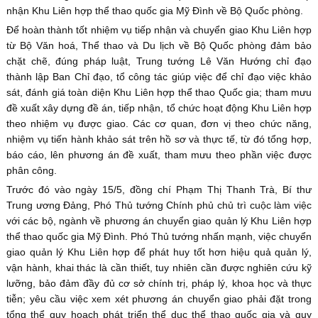
nhận Khu Liên hợp thể thao quốc gia Mỹ Đình về Bộ Quốc phòng.
Để hoàn thành tốt nhiệm vụ tiếp nhận và chuyển giao Khu Liên hợp
từ Bộ Văn hoá, Thể thao và Du lịch về Bộ Quốc phòng đảm bảo
chặt chẽ, đúng pháp luật, Trung tướng Lê Văn Hướng chỉ đạo
thành lập Ban Chỉ đạo, tổ công tác giúp việc để chỉ đạo việc khảo
sát, đánh giá toàn diện Khu Liên hợp thể thao Quốc gia; tham mưu
đề xuất xây dựng đề án, tiếp nhận, tổ chức hoạt động Khu Liên hợp
theo nhiệm vụ được giao. Các cơ quan, đơn vị theo chức năng,
nhiệm vụ tiến hành khảo sát trên hồ sơ và thực tế, từ đó tổng hợp,
báo cáo, lên phương án đề xuất, tham mưu theo phần việc được
phân công.
Trước đó vào ngày 15/5, đồng chí Phạm Thị Thanh Trà, Bí thư
Trung ương Đảng, Phó Thủ tướng Chính phủ chủ trì cuộc làm việc
với các bộ, ngành về phương án chuyển giao quản lý Khu Liên hợp
thể thao quốc gia Mỹ Đình. Phó Thủ tướng nhấn mạnh, việc chuyển
giao quản lý Khu Liên hợp để phát huy tốt hơn hiệu quả quản lý,
vận hành, khai thác là cần thiết, tuy nhiên cần được nghiên cứu kỹ
lưỡng, bảo đảm đầy đủ cơ sở chính trị, pháp lý, khoa học và thực
tiễn; yêu cầu việc xem xét phương án chuyển giao phải đặt trong
tổng thể quy hoạch phát triển thể dục thể thao quốc gia và quy