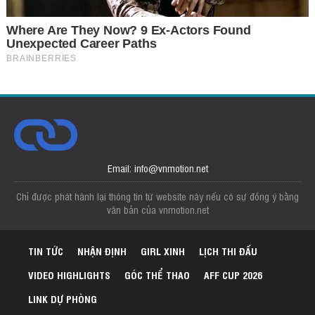
Email: info@vnmotion.net
Chỉ được phát hành lại thông tin từ website này nếu có sự đồng ý bằng
văn bản của vnmotion.net
TIN TỨC
NHẬN ĐỊNH
GIRL XINH
LỊCH THI ĐẤU
VIDEO HIGHLIGHTS
GÓC THỂ THAO
AFF CUP 2026
LINK DỰ PHÒNG