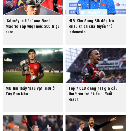
‘Cỗ máy in tiền’ của Real
HLV Kim Sang Sik đáp trả
Madrid sắp vượt mốc 200 triệu
khiêu khích của tuyển thủ
euro
Indonesia
MU tìm thấy ‘báu vật’ mới ở
Top 7 CLB đang hét giá cầu
Tây Ban Nha
thủ 'trên trời' kiểu... đuổi
khách