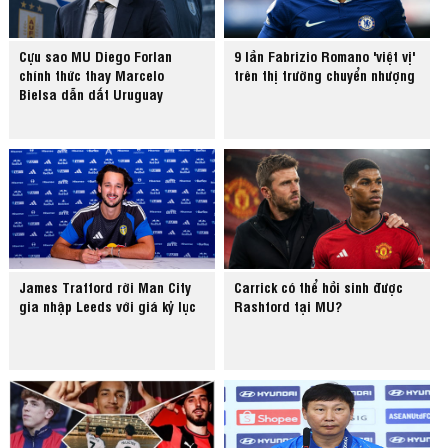
Cựu sao MU Diego Forlan
9 lần Fabrizio Romano 'việt vị'
chính thức thay Marcelo
trên thị trường chuyển nhượng
Bielsa dẫn dắt Uruguay
James Trafford rời Man City
Carrick có thể hồi sinh được
gia nhập Leeds với giá kỷ lục
Rashford tại MU?