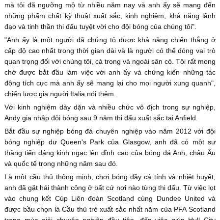
mà tôi đã ngưỡng mộ từ nhiều năm nay và anh ấy sẽ mang đến
những phẩm chất kỹ thuật xuất sắc, kinh nghiệm, khả năng lãnh
đạo và tinh thần thi đấu tuyệt vời cho đội bóng của chúng tôi".
"Anh ấy là một người đã chứng tỏ được khả năng chiến thắng ở
cấp độ cao nhất trong thời gian dài và là người có thể đóng vai trò
quan trọng đối với chúng tôi, cả trong và ngoài sân cỏ. Tôi rất mong
chờ được bắt đầu làm việc với anh ấy và chứng kiến ​​những tác
động tích cực mà anh ấy sẽ mang lại cho mọi người xung quanh",
chiến lược gia người Italia nói thêm.
Với kinh nghiệm dày dặn và nhiều chức vô địch trong sự nghiệp,
Andy gia nhập đội bóng sau 9 năm thi đấu xuất sắc tại Anfield.
Bắt đầu sự nghiệp bóng đá chuyên nghiệp vào năm 2012 với đội
bóng nghiệp dư Queen's Park của Glasgow, anh đã có một sự
thăng tiến đáng kinh ngạc lên đỉnh cao của bóng đá Anh, châu Âu
và quốc tế trong những năm sau đó.
Là một cầu thủ thông minh, chơi bóng đầy cá tính và nhiệt huyết,
anh đã gặt hái thành công ở bất cứ nơi nào từng thi đấu. Từ việc lọt
vào chung kết Cúp Liên đoàn Scotland cùng Dundee United và
được bầu chọn là Cầu thủ trẻ xuất sắc nhất năm của PFA Scotland
trong mùa giải chuyên nghiệp đầu tiên, đến việc giúp Hull City