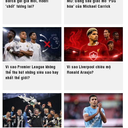
Barca gửi giá mới, Rodri
MU: Đằng sau giấc mơ ‘PSG
‘chốt’ tương lai?
hóa’ của Michael Carrick
Vì sao Premier League không
Vì sao Liverpool chiêu mộ
thể thu hút những siêu sao hay
Ronald Araujo?
nhất thế giới?