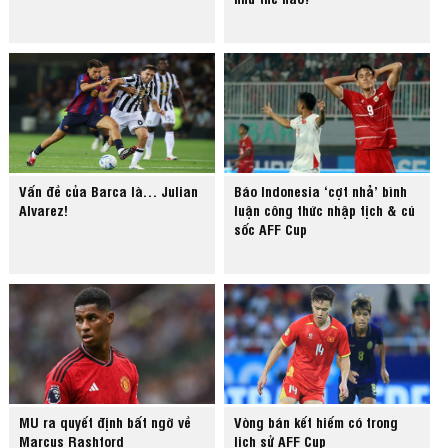
Vấn đề của Barca là… Julian
Báo Indonesia ‘cợt nhả’ bình
Alvarez!
luận công thức nhập tịch & cú
sốc AFF Cup
MU ra quyết định bất ngờ về
Vòng bán kết hiếm có trong
Marcus Rashford
lịch sử AFF Cup