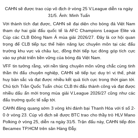
CAHN sẽ được trao cúp vô địch ở vòng 25 V.League diễn ra ngày
31/5. Ảnh: Minh Tuấn
Với thành tích đạt được, CAHN sẽ đại diện cho bóng đá Việt Nam
tham dự hai giải đấu quốc tế là AFC Champions League Elite và
Cúp các CLB Đông Nam Á mùa giải 2026/27. Đây là cơ hội quan
trọng để CLB tiếp tục thể hiện năng lực chuyên môn tại các đấu
trường khu vực và châu lục, đồng thời tiếp tục đóng góp tích cực
vào sự phát triển bền vững của bóng đá Việt Nam.
VFF tin tưởng rằng, với nền tảng chuyên môn vững chắc cùng tinh
thần thi đấu chuyên nghiệp, CAHN sẽ tiếp tục duy trì vị thế, phát
huy bản sắc và đạt được nhiều kết quả tích cực trong thời gian tới.
Chủ tịch Trần Quốc Tuấn chúc CLB thi đấu thành công và đạt được
nhiều dấu ấn mới trong mùa giải V.League 2026/27 cũng như các
đấu trường quốc tế sắp tới.
CAHN đăng quang sớm 3 vòng khi đánh bại Thanh Hóa với tỉ số 2-
0 ở vòng 23. Cúp vô địch sẽ được BTC trao cho thầy trò HLV Mano
Polking ở vòng 25, diễn ra ngày 31/5. Trận đấu này, CAHN tiếp đón
Becamex TP.HCM trên sân Hàng Đẫy.