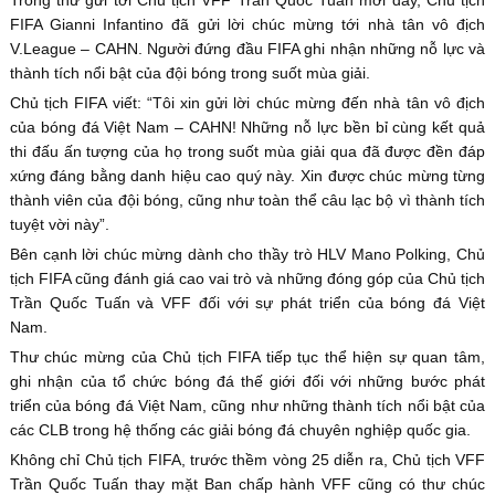
FIFA Gianni Infantino đã gửi lời chúc mừng tới nhà tân vô địch
V.League – CAHN. Người đứng đầu FIFA ghi nhận những nỗ lực và
thành tích nổi bật của đội bóng trong suốt mùa giải.
Chủ tịch FIFA viết: “Tôi xin gửi lời chúc mừng đến nhà tân vô địch
của bóng đá Việt Nam – CAHN! Những nỗ lực bền bỉ cùng kết quả
thi đấu ấn tượng của họ trong suốt mùa giải qua đã được đền đáp
xứng đáng bằng danh hiệu cao quý này. Xin được chúc mừng từng
thành viên của đội bóng, cũng như toàn thể câu lạc bộ vì thành tích
tuyệt vời này”.
Bên cạnh lời chúc mừng dành cho thầy trò HLV Mano Polking, Chủ
tịch FIFA cũng đánh giá cao vai trò và những đóng góp của Chủ tịch
Trần Quốc Tuấn và VFF đối với sự phát triển của bóng đá Việt
Nam.
Thư chúc mừng của Chủ tịch FIFA tiếp tục thể hiện sự quan tâm,
ghi nhận của tổ chức bóng đá thế giới đối với những bước phát
triển của bóng đá Việt Nam, cũng như những thành tích nổi bật của
các CLB trong hệ thống các giải bóng đá chuyên nghiệp quốc gia.
Không chỉ Chủ tịch FIFA, trước thềm vòng 25 diễn ra, Chủ tịch VFF
Trần Quốc Tuấn thay mặt Ban chấp hành VFF cũng có thư chúc