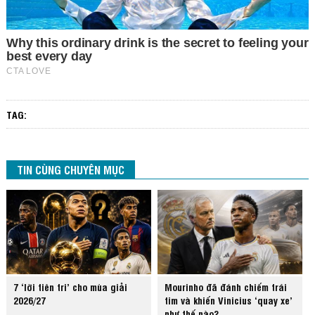
TAG:
TIN CÙNG CHUYÊN MỤC
7 ‘lời tiên tri’ cho mùa giải
Mourinho đã đánh chiếm trái
2026/27
tim và khiến Vinicius ‘quay xe’
như thế nào?