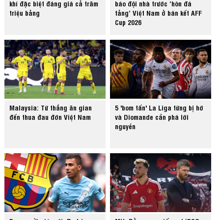
khí đặc biệt đáng giá cả trăm
báo đội nhà trước ‘hòn đá
triệu bảng
tảng’ Việt Nam ở bán kết AFF
Cup 2026
Malaysia: Từ thắng ăn gian
5 'bom tấn' La Liga từng bị hớ
đến thua đau đớn Việt Nam
và Diomande cần phá lời
nguyền