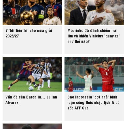
7 ‘lời tiên tri’ cho mùa giải
Mourinho đã đánh chiếm trái
2026/27
tim và khiến Vinicius ‘quay xe’
như thế nào?
Vấn đề của Barca là… Julian
Báo Indonesia ‘cợt nhả’ bình
Alvarez!
luận công thức nhập tịch & cú
sốc AFF Cup