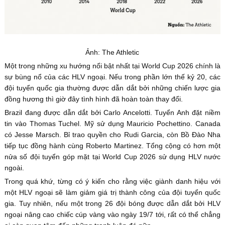
Ảnh: The Athletic
Một trong những xu hướng nổi bật nhất tại World Cup 2026 chính là
sự bùng nổ của các HLV ngoại. Nếu trong phần lớn thế kỷ 20, các
đội tuyển quốc gia thường được dẫn dắt bởi những chiến lược gia
đồng hương thì giờ đây tình hình đã hoàn toàn thay đổi.
Brazil đang được dẫn dắt bởi Carlo Ancelotti. Tuyển Anh đặt niềm
tin vào Thomas Tuchel. Mỹ sử dụng Mauricio Pochettino. Canada
có Jesse Marsch. Bỉ trao quyền cho Rudi Garcia, còn Bồ Đào Nha
tiếp tục đồng hành cùng Roberto Martinez. Tổng cộng có hơn một
nửa số đội tuyển góp mặt tại World Cup 2026 sử dụng HLV nước
ngoài.
Trong quá khứ, từng có ý kiến cho rằng việc giành danh hiệu với
một HLV ngoại sẽ làm giảm giá trị thành công của đội tuyển quốc
gia. Tuy nhiên, nếu một trong 26 đội bóng được dẫn dắt bởi HLV
ngoại nâng cao chiếc cúp vàng vào ngày 19/7 tới, rất có thể chẳng