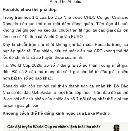
Ảnh: The Athletic
Ronaldo chưa thể phá dớp
Trong trận hòa 1-1 của Bồ Đào Nha trước CHDC Congo, Cristiano
Ronaldo tiếp tục trải qua một đêm đáng quên. Tiền đạo 41 tuổi
không thể ghi bàn và kéo dài chuỗi trận tịt ngòi tại các giải đấu lớn
lên con số 10, tính cả World Cup lẫn EURO.
Đây là chuỗi trận dài nhất không ghi bàn của Ronaldo trong sự
nghiệp quốc tế. Tuy nhiên, nếu có một điều mà CR7 không thể đổ
lỗi, đó chính là số áo huyền thoại của mình.
Tại World Cup 2026, áo số 7 đang là số áo thành công nhất giải
đấu. Đã có 8 cầu thủ mang áo số 7 ghi bàn kể từ đầu giải, nhiều
hơn bất kỳ số áo nào khác.
Ronaldo vẫn còn cơ hội cải thiện thành tích cá nhân khi Bồ Đào
Nha sẽ đối đầu Uzbekistan ở lượt trận tiếp theo. Trận đấu đó có thể
là cơ hội để chủ nhân của chiếc áo số 7 nổi tiếng nhất thế giới tìm
lại cảm giác ghi bàn.
Khoảng cách thế hệ đáng kinh ngạc của Luka Modric