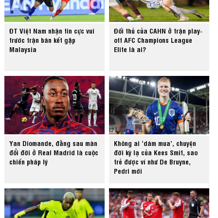
ĐT Việt Nam nhận tin cực vui
Đối thủ của CAHN ở trận play-
trước trận bán kết gặp
off AFC Champions League
Malaysia
Elite là ai?
Yan Diomande, đằng sau màn
Không ai ‘dám mua’, chuyện
đổi đời ở Real Madrid là cuộc
đời kỳ lạ của Kees Smit, sao
chiến pháp lý
trẻ được ví như De Bruyne,
Pedri mới