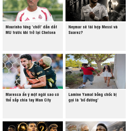
Mourinho từng ‘chốt’ dẫn dắt
Neymar sẽ tái hợp Messi và
MU trước khi trở lại Chelsea
Suarez?
Maresca ẩn ý một ngôi sao có
Lamine Yamal bỗng chốc bị
thể sắp chia tay Man City
gọi là ‘bố đường’