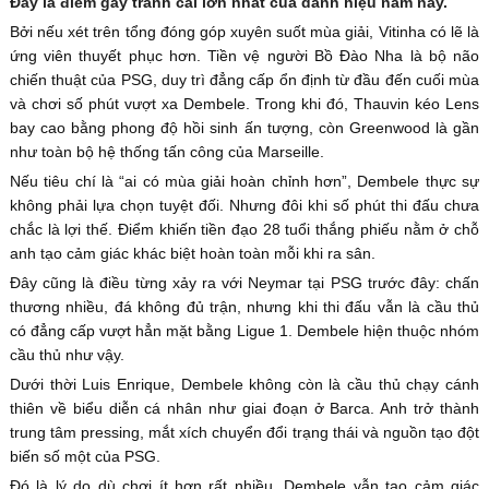
Đây là điểm gây tranh cãi lớn nhất của danh hiệu năm nay.
Bởi nếu xét trên tổng đóng góp xuyên suốt mùa giải, Vitinha có lẽ là
ứng viên thuyết phục hơn. Tiền vệ người Bồ Đào Nha là bộ não
chiến thuật của PSG, duy trì đẳng cấp ổn định từ đầu đến cuối mùa
và chơi số phút vượt xa Dembele. Trong khi đó, Thauvin kéo Lens
bay cao bằng phong độ hồi sinh ấn tượng, còn Greenwood là gần
như toàn bộ hệ thống tấn công của Marseille.
Nếu tiêu chí là “ai có mùa giải hoàn chỉnh hơn”, Dembele thực sự
không phải lựa chọn tuyệt đối. Nhưng đôi khi số phút thi đấu chưa
chắc là lợi thế. Điểm khiến tiền đạo 28 tuổi thắng phiếu nằm ở chỗ
anh tạo cảm giác khác biệt hoàn toàn mỗi khi ra sân.
Đây cũng là điều từng xảy ra với Neymar tại PSG trước đây: chấn
thương nhiều, đá không đủ trận, nhưng khi thi đấu vẫn là cầu thủ
có đẳng cấp vượt hẳn mặt bằng Ligue 1. Dembele hiện thuộc nhóm
cầu thủ như vậy.
Dưới thời Luis Enrique, Dembele không còn là cầu thủ chạy cánh
thiên về biểu diễn cá nhân như giai đoạn ở Barca. Anh trở thành
trung tâm pressing, mắt xích chuyển đổi trạng thái và nguồn tạo đột
biến số một của PSG.
Đó là lý do dù chơi ít hơn rất nhiều, Dembele vẫn tạo cảm giác