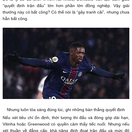
“quyết định trận đấu” lớn hơn phần lớn đồng nghiệp. Vậy giải
thưởng này có bất công? Có thể nói là “gây tranh cãi”, nhưng chưa
hẳn bất công.
Nhưng luôn tỏa sáng đúng lúc, ghi những bàn thắng quyết định
Nếu xét tiêu chí ổn định, thời lượng thi đấu và đóng góp dài hạn,
Vitinha hoặc Greenwood có quyền cảm thấy tiếc nuối. Nhưng nếu
xét thuần về đẳng cấp, khả năng định đoạt trận đấu và mức độ