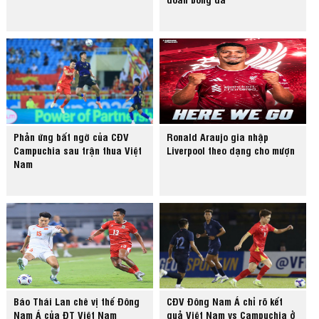
Phản ứng bất ngờ của CĐV
Ronald Araujo gia nhập
Campuchia sau trận thua Việt
Liverpool theo dạng cho mượn
Nam
Báo Thái Lan chê vị thế Đông
CĐV Đông Nam Á chỉ rõ kết
Nam Á của ĐT Việt Nam
quả Việt Nam vs Campuchia ở