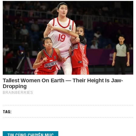
TAG:
TIN CÙNG CHUYÊN MỤC