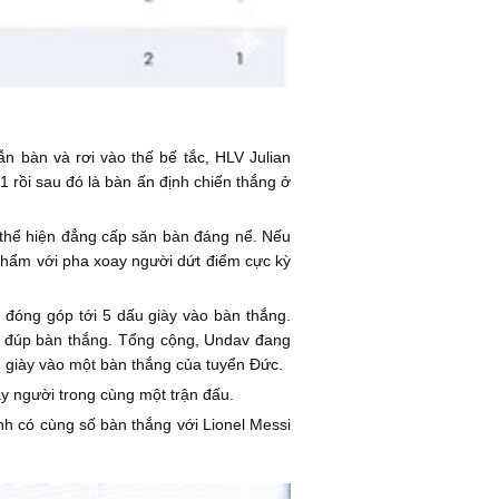
n bàn và rơi vào thế bế tắc, HLV Julian
 rồi sau đó là bàn ấn định chiến thắng ở
 thể hiện đẳng cấp săn bàn đáng nể. Nếu
t phẩm với pha xoay người dứt điểm cực kỳ
 đóng góp tới 5 dấu giày vào bàn thắng.
 cú đúp bàn thắng. Tổng cộng, Undav đang
ấu giày vào một bàn thắng của tuyển Đức.
ay người trong cùng một trận đấu.
h có cùng số bàn thắng với Lionel Messi