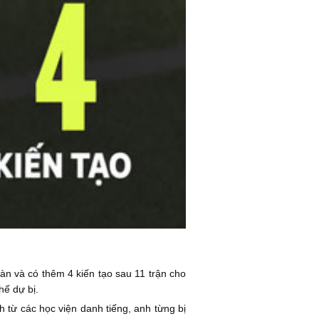
àn và có thêm 4 kiến tạo sau 11 trận cho
hế dự bị.
 từ các học viện danh tiếng, anh từng bị