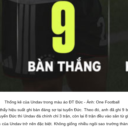
Thống kê của Undav trong màu áo ĐT Đức - Ảnh: One Football
ấy hiệu suất ghi bàn đáng sợ tại tuyển Đức. Theo đó, anh đã ghi 9 b
uyển Đức thì Undav đá chính chỉ 3 trận, còn lại 8 trận đều vào sân từ g
 của Undav trở nên đặc biệt. Không giống nhiều ngôi sao trưởng thành