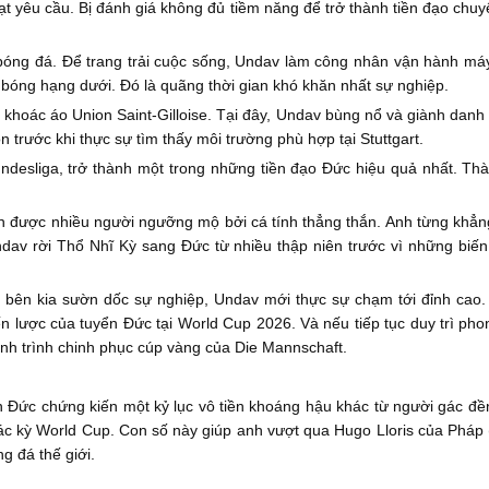
t yêu cầu. Bị đánh giá không đủ tiềm năng để trở thành tiền đạo chuy
bóng đá. Để trang trải cuộc sống, Undav làm công nhân vận hành má
ân bóng hạng dưới. Đó là quãng thời gian khó khăn nhất sự nghiệp.
khoác áo Union Saint-Gilloise. Tại đây, Undav bùng nổ và giành danh h
 trước khi thực sự tìm thấy môi trường phù hợp tại Stuttgart.
ndesliga, trở thành một trong những tiền đạo Đức hiệu quả nhất. Thà
n được nhiều người ngưỡng mộ bởi cá tính thẳng thắn. Anh từng khẳng
dav rời Thổ Nhĩ Kỳ sang Đức từ nhiều thập niên trước vì những biến 
g bên kia sườn dốc sự nghiệp, Undav mới thực sự chạm tới đỉnh cao
n lược của tuyển Đức tại World Cup 2026. Và nếu tiếp tục duy trì phon
hành trình chinh phục cúp vàng của Die Mannschaft.
n Đức chứng kiến một kỷ lục vô tiền khoáng hậu khác từ người gác đề
các kỳ World Cup. Con số này giúp anh vượt qua Hugo Lloris của Pháp 
ng đá thế giới.