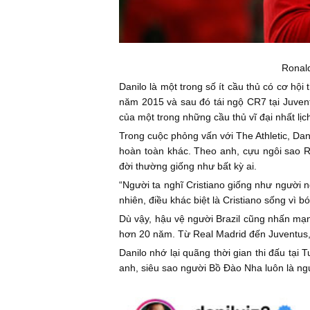
Ronald
Danilo là một trong số ít cầu thủ có cơ hộ
năm 2015 và sau đó tái ngộ CR7 tại Juven
của một trong những cầu thủ vĩ đại nhất lịc
Trong cuộc phỏng vấn với The Athletic, Da
hoàn toàn khác. Theo anh, cựu ngôi sao R
đời thường giống như bất kỳ ai.
“Người ta nghĩ Cristiano giống như người n
nhiên, điều khác biệt là Cristiano sống vì 
Dù vậy, hậu vệ người Brazil cũng nhấn mạn
hơn 20 năm. Từ Real Madrid đến Juventus, 
Danilo nhớ lại quãng thời gian thi đấu tại
anh, siêu sao người Bồ Đào Nha luôn là ng