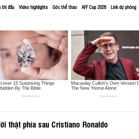
h thi đấu
Video highlights
Góc thể thao
AFF Cup 2026
Link dự phòng
ười thật phía sau Cristiano Ronaldo