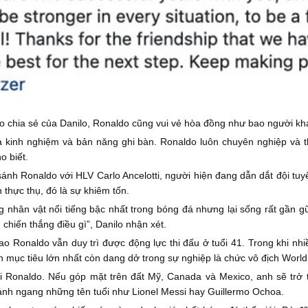
o chia sẻ của Danilo, Ronaldo cũng vui vẻ hòa đồng như bao người kh
a kinh nghiệm và bản năng ghi bàn. Ronaldo luôn chuyên nghiệp và th
o biết.
sánh Ronaldo với HLV Carlo Ancelotti, người hiện đang dẫn dắt đội tuy
thực thụ, đó là sự khiêm tốn.
ng nhân vật nổi tiếng bậc nhất trong bóng đá nhưng lại sống rất gần 
chiến thắng điều gì”, Danilo nhận xét.
sao Ronaldo vẫn duy trì được động lực thi đấu ở tuổi 41. Trong khi n
 mục tiêu lớn nhất còn dang dở trong sự nghiệp là chức vô địch World
ới Ronaldo. Nếu góp mặt trên đất Mỹ, Canada và Mexico, anh sẽ trở
sánh ngang những tên tuổi như Lionel Messi hay Guillermo Ochoa.