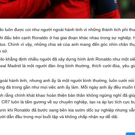
o luôn được coi như người ngoài hành tinh vì những thành tích phi th
i thi đấu bên cạnh Ronaldo ở hai giai đoạn khác nhau trong sự nghiệp.
tus. Chính vì vậy, những chia sẻ của anh mang đến góc nhìn chân t
h sử.
nilo khẳng định nhiều người đã xây dựng hình ảnh Ronaldo như một si
eal Madrid là một người đàn ông bình thường, thích cười đùa, yêu 
goài hành tinh, nhưng anh ấy là một người bình thường, luôn cười nói
bóng đá trong gần như mọi việc anh ấy làm. Mỗi ngày anh ấy đều muốn tr
h rằng chính khát khao hoàn thiện bản thân không ngừng nghỉ đã giúp
CR7 luôn là tấm gương về sự chuyên nghiệp, tạo ra áp lực tích cực bu
 Turin khi Ronaldo đã bước sang bên kia sườn dốc sự nghiệp nhưng vẫn
ười dẫn đầu trong mọi buổi tập và không chấp nhận sự dễ dãi.