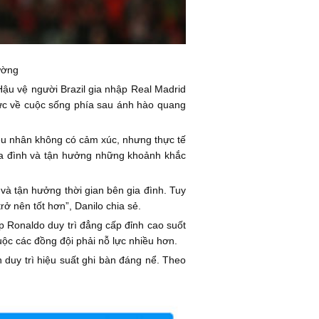
ường
 Hậu vệ người Brazil gia nhập Real Madrid
hực về cuộc sống phía sau ánh hào quang
êu nhân không có cảm xúc, nhưng thực tế
gia đình và tận hưởng những khoảnh khắc
 và tận hưởng thời gian bên gia đình. Tuy
ở nên tốt hơn”, Danilo chia sẻ.
 Ronaldo duy trì đẳng cấp đỉnh cao suốt
ộc các đồng đội phải nỗ lực nhiều hơn.
 duy trì hiệu suất ghi bàn đáng nể. Theo