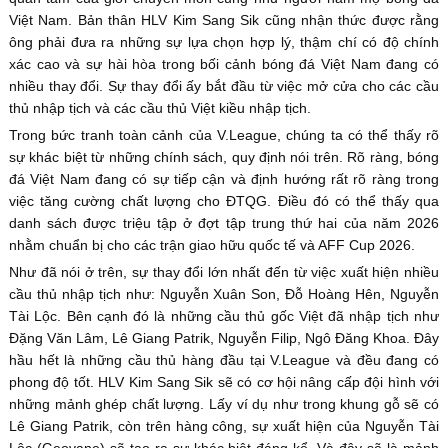
Việt Nam. Bản thân HLV Kim Sang Sik cũng nhận thức được rằng
ông phải đưa ra những sự lựa chọn hợp lý, thậm chí có độ chính
xác cao và sự hài hòa trong bối cảnh bóng đá Việt Nam đang có
nhiều thay đổi. Sự thay đổi ấy bắt đầu từ việc mở cửa cho các cầu
thủ nhập tịch và các cầu thủ Việt kiều nhập tịch.
Trong bức tranh toàn cảnh của V.League, chúng ta có thể thấy rõ
sự khác biệt từ những chính sách, quy định nói trên. Rõ ràng, bóng
đá Việt Nam đang có sự tiếp cận và định hướng rất rõ ràng trong
việc tăng cường chất lượng cho ĐTQG. Điều đó có thể thấy qua
danh sách được triệu tập ở đợt tập trung thứ hai của năm 2026
nhằm chuẩn bị cho các trận giao hữu quốc tế và AFF Cup 2026.
Như đã nói ở trên, sự thay đổi lớn nhất đến từ việc xuất hiện nhiều
cầu thủ nhập tịch như: Nguyễn Xuân Son, Đỗ Hoàng Hên, Nguyễn
Tài Lộc. Bên cạnh đó là những cầu thủ gốc Việt đã nhập tịch như
Đặng Văn Lâm, Lê Giang Patrik, Nguyễn Filip, Ngô Đăng Khoa. Đây
hầu hết là những cầu thủ hàng đầu tại V.League và đều đang có
phong độ tốt. HLV Kim Sang Sik sẽ có cơ hội nâng cấp đội hình với
những mảnh ghép chất lượng. Lấy ví dụ như trong khung gỗ sẽ có
Lê Giang Patrik, còn trên hàng công, sự xuất hiện của Nguyễn Tài