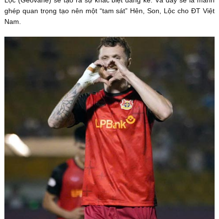
Lộc (Geovane) sẽ tạo ra sự khác biệt đáng kể. Và đây sẽ là mảnh
ghép quan trọng tạo nên một “tam sát” Hên, Son, Lộc cho ĐT Việt
Nam.