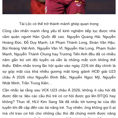
Tài Lộc có thể trở thành mảnh ghép quan trọng
Cũng cần nhấn mạnh rằng yếu tố kinh nghiệm tiếp tục được nhà
cầm quân người Hàn Quốc đề cao. Nguyễn Quang Hải, Nguyễn
Hoàng Đức, Đỗ Duy Mạnh, Lê Phạm Thành Long, Đoàn Văn Hậu,
Bùi Hoàng Việt Anh, Nguyễn Văn Vĩ, Nguyễn Hai Long, Phạm Xuân
Mạnh, Nguyễn Thành Chung hay Trương Tiến Anh đều đã có nhiều
năm gắn bó với đội tuyển và vẫn là những mắt xích không thể
thiếu. Điểm nhấn trong lần hội quân vào ngày 22/6 tới đây chính là
sự góp mặt của khá nhiều gương mặt từng giành HCĐ giải U23
châu Á 2026 như Nguyễn Đình Bắc, Nguyễn Ngọc Mỹ, Nguyễn
Nhật Minh, Trần Trung Kiên...
Cần nhắc lại rằng sau VCK U23 châu Á 2026, không ít câu hỏi đã
được đặt ra: liệu các cầu thủ trẻ có cơ hội được gọi lên ĐTQG hay
không? Thực tế, HLV Kim Sang Sik đã nhắc tới tương lai của đội
tuyển khi đề cập đến các tài năng trẻ. Tuy nhiên, ông không gọi ồ ạt
mà chỉ trao cơ hội cho những cầu thủ đã chứng minh được năng