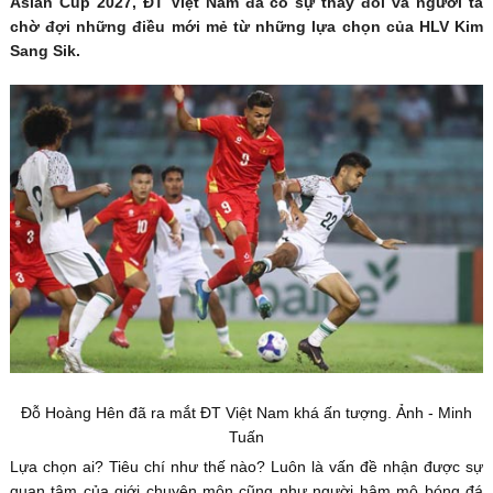
Asian Cup 2027, ĐT Việt Nam đã có sự thay đổi và người ta
chờ đợi những điều mới mẻ từ những lựa chọn của HLV Kim
Sang Sik.
Đỗ Hoàng Hên đã ra mắt ĐT Việt Nam khá ấn tượng. Ảnh - Minh
Tuấn
Lựa chọn ai? Tiêu chí như thế nào? Luôn là vấn đề nhận được sự
quan tâm của giới chuyên môn cũng như người hâm mộ bóng đá