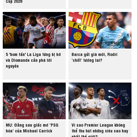
Cup 2026
5 'bom tấn' La Liga từng bị hớ
Barca gửi giá mới, Rodri
và Diomande cần phá lời
‘chốt’ tương lai?
nguyền
MU: Đằng sau giấc mơ ‘PSG
Vì sao Premier League không
hóa’ của Michael Carrick
thể thu hút những siêu sao hay
nhất thế giới?