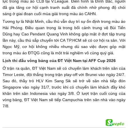
lực trong màu áo CLB tại V.League. Điển hình là Đình Bắc, người
đã gia tăng cơ hội cạnh tranh suất đá chính nhờ phong độ chói
sáng ở giai đoạn cuối mùa giải trong màu áo CAHN.
Tương tự là Nhật Minh, cầu thủ vẫn duy trì sự ổn định trong màu áo
Hải Phòng. Điều quan trọng là trong bối cảnh trung vệ Bùi Tiến
Dũng hay Cao Pendant Quang Vinh không góp mặt ở đợt tập trung
lần này, cầu thủ sắp chuyển tới CA TP.HCM sẽ có cơ hội ra sân. Với
Ngọc Mỹ, cơ hội không nhiều nhưng dù sao việc được góp mặt
trong màu áo ĐTQG cũng là một trải nghiệm vô cùng quý giá.
Lịch thi đấu vòng bảng của ĐT Việt Nam tại AFF Cup 2026
Ở trận ra quân, ĐT Việt Nam sẽ có chuyến làm khách trên sân của
Timor Leste, đội thắng trong trận play-off với Brunei vào ngày 24/7.
Sau đó, thầy trò HLV Kim Sang Sik sẽ trở về sân nhà tiếp đón
Singapore vào ngày 31/7, trước khi có chuyến làm khách đầy khó
khăn trên sân Indonesia vào ngày 3/8. Ở lượt trận cuối cùng của
vòng bảng, ĐT Việt Nam sẽ tiếp Campuchia trên sân nhà vào ngày
7/8.