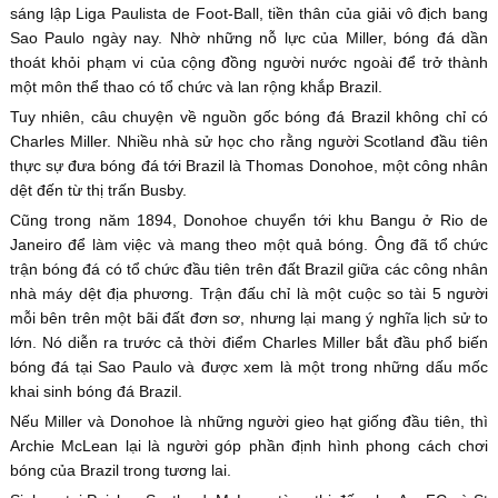
sáng lập Liga Paulista de Foot-Ball, tiền thân của giải vô địch bang
Sao Paulo ngày nay. Nhờ những nỗ lực của Miller, bóng đá dần
thoát khỏi phạm vi của cộng đồng người nước ngoài để trở thành
một môn thể thao có tổ chức và lan rộng khắp Brazil.
Tuy nhiên, câu chuyện về nguồn gốc bóng đá Brazil không chỉ có
Charles Miller. Nhiều nhà sử học cho rằng người Scotland đầu tiên
thực sự đưa bóng đá tới Brazil là Thomas Donohoe, một công nhân
dệt đến từ thị trấn Busby.
Cũng trong năm 1894, Donohoe chuyển tới khu Bangu ở Rio de
Janeiro để làm việc và mang theo một quả bóng. Ông đã tổ chức
trận bóng đá có tổ chức đầu tiên trên đất Brazil giữa các công nhân
nhà máy dệt địa phương. Trận đấu chỉ là một cuộc so tài 5 người
mỗi bên trên một bãi đất đơn sơ, nhưng lại mang ý nghĩa lịch sử to
lớn. Nó diễn ra trước cả thời điểm Charles Miller bắt đầu phổ biến
bóng đá tại Sao Paulo và được xem là một trong những dấu mốc
khai sinh bóng đá Brazil.
Nếu Miller và Donohoe là những người gieo hạt giống đầu tiên, thì
Archie McLean lại là người góp phần định hình phong cách chơi
bóng của Brazil trong tương lai.