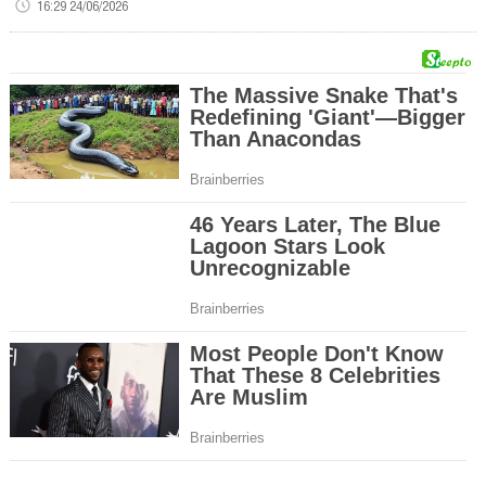
16:29 24/06/2026