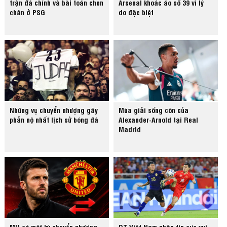
trận đá chính và bài toán chen
Arsenal khoác áo số 39 vì lý
chân ở PSG
do đặc biệt
Những vụ chuyển nhượng gây
Mùa giải sống còn của
phẫn nộ nhất lịch sử bóng đá
Alexander-Arnold tại Real
Madrid
MU có một kỳ chuyển nhượng
ĐT Việt Nam nhận tin cực vui