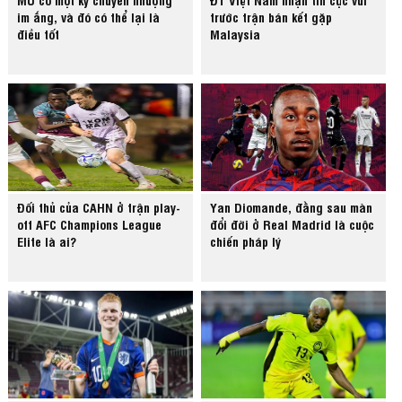
im ắng, và đó có thể lại là
trước trận bán kết gặp
điều tốt
Malaysia
Đối thủ của CAHN ở trận play-
Yan Diomande, đằng sau màn
off AFC Champions League
đổi đời ở Real Madrid là cuộc
Elite là ai?
chiến pháp lý