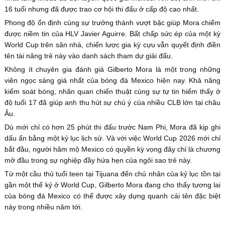
16 tuổi nhưng đã được trao cơ hội thi đấu ở cấp độ cao nhất.
Phong độ ổn định cùng sự trưởng thành vượt bậc giúp Mora chiếm
được niềm tin của HLV Javier Aguirre. Bất chấp sức ép của một kỳ
World Cup trên sân nhà, chiến lược gia kỳ cựu vẫn quyết định điền
tên tài năng trẻ này vào danh sách tham dự giải đấu.
Không ít chuyên gia đánh giá Gilberto Mora là một trong những
viên ngọc sáng giá nhất của bóng đá Mexico hiện nay. Khả năng
kiểm soát bóng, nhãn quan chiến thuật cùng sự tự tin hiếm thấy ở
độ tuổi 17 đã giúp anh thu hút sự chú ý của nhiều CLB lớn tại châu
Âu.
Dù mới chỉ có hơn 25 phút thi đấu trước Nam Phi, Mora đã kịp ghi
dấu ấn bằng một kỷ lục lịch sử. Và với việc World Cup 2026 mới chỉ
bắt đầu, người hâm mộ Mexico có quyền kỳ vọng đây chỉ là chương
mở đầu trong sự nghiệp đầy hứa hẹn của ngôi sao trẻ này.
Từ một cầu thủ tuổi teen tại Tijuana đến chủ nhân của kỷ lục tồn tại
gần một thế kỷ ở World Cup, Gilberto Mora đang cho thấy tương lai
của bóng đá Mexico có thể được xây dựng quanh cái tên đặc biệt
này trong nhiều năm tới.