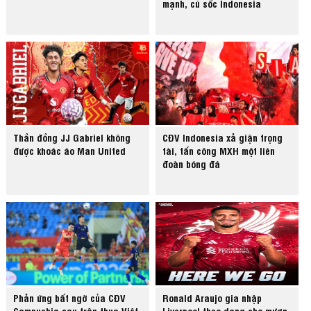
mạnh, cú sốc Indonesia
Thần đồng JJ Gabriel không
CĐV Indonesia xả giận trọng
được khoác áo Man United
tài, tấn công MXH một liên
đoàn bóng đá
Phản ứng bất ngờ của CĐV
Ronald Araujo gia nhập
Campuchia sau trận thua Việt
Liverpool theo dạng cho mượn