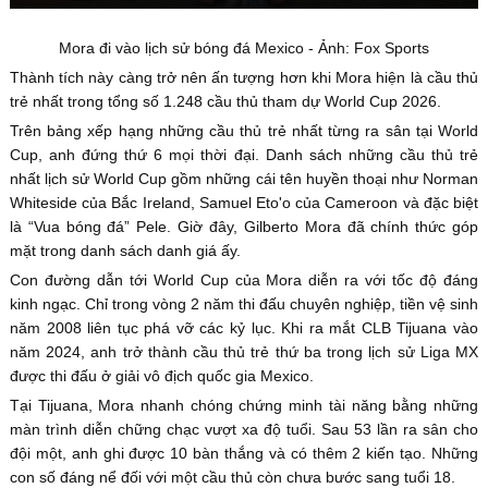
Mora đi vào lịch sử bóng đá Mexico - Ảnh: Fox Sports
Thành tích này càng trở nên ấn tượng hơn khi Mora hiện là cầu thủ
trẻ nhất trong tổng số 1.248 cầu thủ tham dự World Cup 2026.
Trên bảng xếp hạng những cầu thủ trẻ nhất từng ra sân tại World
Cup, anh đứng thứ 6 mọi thời đại. Danh sách những cầu thủ trẻ
nhất lịch sử World Cup gồm những cái tên huyền thoại như Norman
Whiteside của Bắc Ireland, Samuel Eto'o của Cameroon và đặc biệt
là “Vua bóng đá” Pele. Giờ đây, Gilberto Mora đã chính thức góp
mặt trong danh sách danh giá ấy.
Con đường dẫn tới World Cup của Mora diễn ra với tốc độ đáng
kinh ngạc. Chỉ trong vòng 2 năm thi đấu chuyên nghiệp, tiền vệ sinh
năm 2008 liên tục phá vỡ các kỷ lục. Khi ra mắt CLB Tijuana vào
năm 2024, anh trở thành cầu thủ trẻ thứ ba trong lịch sử Liga MX
được thi đấu ở giải vô địch quốc gia Mexico.
Tại Tijuana, Mora nhanh chóng chứng minh tài năng bằng những
màn trình diễn chững chạc vượt xa độ tuổi. Sau 53 lần ra sân cho
đội một, anh ghi được 10 bàn thắng và có thêm 2 kiến tạo. Những
con số đáng nể đối với một cầu thủ còn chưa bước sang tuổi 18.