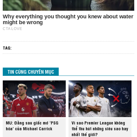
TAG:
TIN CÙNG CHUYÊN MỤC
MU: Đằng sau giấc mơ ‘PSG
Vì sao Premier League không
hóa’ của Michael Carrick
thể thu hút những siêu sao hay
nhất thế giới?