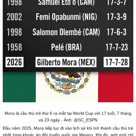
Mora là cầu thủ trẻ thứ 6 ra mắt tại World Cup với 17 tuổi, 7 tháng
và 23 ngày - Ảnh: @SC_ESPN
Đầu năm 2025, Mora tiếp tục đi vào lịch sử khi trở thành cầu thủ trẻ
nhất từng khoác áo đội tuyển quốc gia Mexico. Khi đó, anh mới chỉ