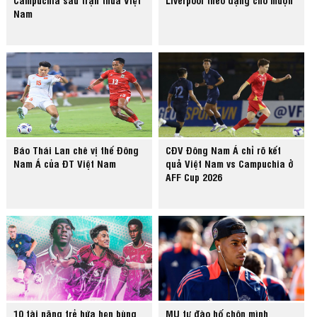
Nam
Báo Thái Lan chê vị thế Đông
CĐV Đông Nam Á chỉ rõ kết
Nam Á của ĐT Việt Nam
quả Việt Nam vs Campuchia ở
AFF Cup 2026
10 tài năng trẻ hứa hẹn bùng
MU tự đào hố chôn mình