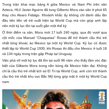
Trong trận khai mạc bảng A giữa Mexico và Nam Phi trên sân
Azteca, HLV Javier Aguirre đã tung Gilberto Mora vào sân ở phút 65
thay cho Alvaro Fidalgo. Khoảnh khắc ấy không chỉ đánh dấu lần
đầu tiên tiền vệ trẻ xuất hiện tại World Cup mà còn giúp anh lập
nên một kỷ lục tồn tại suốt gần một thế kỷ.
Ở thời điểm ra sân, Mora mới 17 tuổi 240 ngày, qua đó vượt qua
cột mốc của Manuel “Chaquetas” Rosas để trở thành cầu thủ trẻ
nhất từng khoác áo Mexico tại một kỳ World Cup. Kỷ lục cũ được
thiết lập từ World Cup 1930, khi Rosas thi đấu cho Mexico ở tuổi 18
và 134 ngày trong trận gặp Pháp tại Uruguay.
Việc phá vỡ một kỷ lục đã tồn tại suốt 96 năm cho thấy tầm vóc đặc
biệt của Gilberto Mora trong nền bóng đá Mexico hiện đại. Không
chỉ là cầu thủ trẻ nhất lịch sử El Tri tại World Cup, anh còn trở thành
cầu thủ trẻ nhất khu vực Bắc Mỹ từng góp mặt ở một kỳ World Cup
nam.