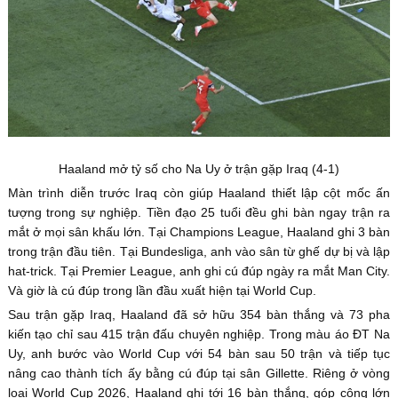
Haaland mở tỷ số cho Na Uy ở trận gặp Iraq (4-1)
Màn trình diễn trước Iraq còn giúp Haaland thiết lập cột mốc ấn
tượng trong sự nghiệp. Tiền đạo 25 tuổi đều ghi bàn ngay trận ra
mắt ở mọi sân khấu lớn. Tại Champions League, Haaland ghi 3 bàn
trong trận đầu tiên. Tại Bundesliga, anh vào sân từ ghế dự bị và lập
hat-trick. Tại Premier League, anh ghi cú đúp ngày ra mắt Man City.
Và giờ là cú đúp trong lần đầu xuất hiện tại World Cup.
Sau trận gặp Iraq, Haaland đã sở hữu 354 bàn thắng và 73 pha
kiến tạo chỉ sau 415 trận đấu chuyên nghiệp. Trong màu áo ĐT Na
Uy, anh bước vào World Cup với 54 bàn sau 50 trận và tiếp tục
nâng cao thành tích ấy bằng cú đúp tại sân Gillette. Riêng ở vòng
loại World Cup 2026, Haaland ghi tới 16 bàn thắng, góp công lớn