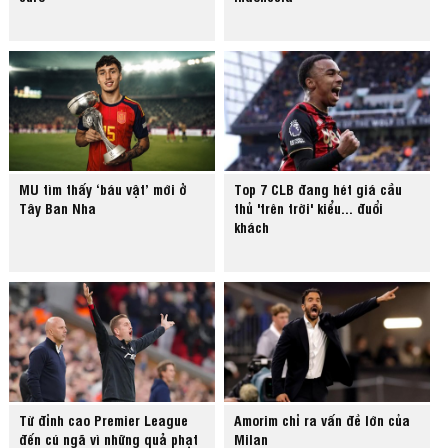
MU tìm thấy ‘báu vật’ mới ở
Top 7 CLB đang hét giá cầu
Tây Ban Nha
thủ 'trên trời' kiểu... đuổi
khách
Từ đỉnh cao Premier League
Amorim chỉ ra vấn đề lớn của
đến cú ngã vì những quả phạt
Milan