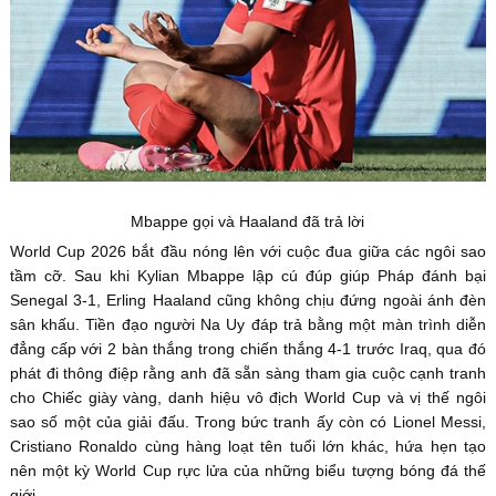
Mbappe gọi và Haaland đã trả lời
World Cup 2026 bắt đầu nóng lên với cuộc đua giữa các ngôi sao
tầm cỡ. Sau khi Kylian Mbappe lập cú đúp giúp Pháp đánh bại
Senegal 3-1, Erling Haaland cũng không chịu đứng ngoài ánh đèn
sân khấu. Tiền đạo người Na Uy đáp trả bằng một màn trình diễn
đẳng cấp với 2 bàn thắng trong chiến thắng 4-1 trước Iraq, qua đó
phát đi thông điệp rằng anh đã sẵn sàng tham gia cuộc cạnh tranh
cho Chiếc giày vàng, danh hiệu vô địch World Cup và vị thế ngôi
sao số một của giải đấu. Trong bức tranh ấy còn có Lionel Messi,
Cristiano Ronaldo cùng hàng loạt tên tuổi lớn khác, hứa hẹn tạo
nên một kỳ World Cup rực lửa của những biểu tượng bóng đá thế
giới.