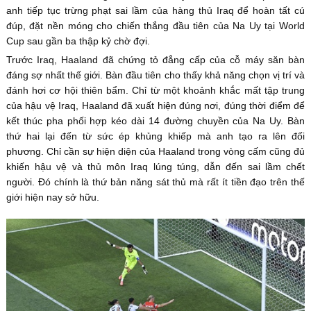
anh tiếp tục trừng phạt sai lầm của hàng thủ Iraq để hoàn tất cú
đúp, đặt nền móng cho chiến thắng đầu tiên của Na Uy tại World
Cup sau gần ba thập kỷ chờ đợi.
Trước Iraq, Haaland đã chứng tỏ đẳng cấp của cỗ máy săn bàn
đáng sợ nhất thế giới. Bàn đầu tiên cho thấy khả năng chọn vị trí và
đánh hơi cơ hội thiên bẩm. Chỉ từ một khoảnh khắc mất tập trung
của hậu vệ Iraq, Haaland đã xuất hiện đúng nơi, đúng thời điểm để
kết thúc pha phối hợp kéo dài 14 đường chuyền của Na Uy. Bàn
thứ hai lại đến từ sức ép khủng khiếp mà anh tạo ra lên đối
phương. Chỉ cần sự hiện diện của Haaland trong vòng cấm cũng đủ
khiến hậu vệ và thủ môn Iraq lúng túng, dẫn đến sai lầm chết
người. Đó chính là thứ bản năng sát thủ mà rất ít tiền đạo trên thế
giới hiện nay sở hữu.