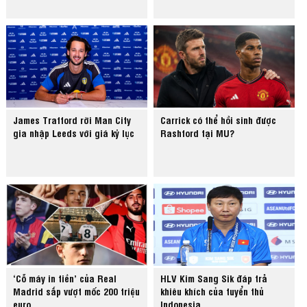
James Trafford rời Man City
Carrick có thể hồi sinh được
gia nhập Leeds với giá kỷ lục
Rashford tại MU?
‘Cỗ máy in tiền’ của Real
HLV Kim Sang Sik đáp trả
Madrid sắp vượt mốc 200 triệu
khiêu khích của tuyển thủ
euro
Indonesia