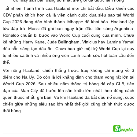
Cỗ máy săn bàn đáng sợ nhất thế giới đã được làm nóng
Tất nhiên, hành trình của Haaland mới chỉ bắt đầu. Điều khiến các
CĐV phấn khích hơn cả là viễn cảnh cuộc đua siêu sao tại World
Cup 2026 đang dần hình thành. Mbappe đã khai hỏa. Haaland lập
tức đáp trả. Messi đã ghi bàn ngay trận đầu tiên cùng Argentina.
Ronaldo chuẩn bị bước vào World Cup cuối cùng của mình. Chưa
kể những Harry Kane, Jude Bellingham, Vinicius hay Lamine Yamal
đều sẵn sàng tạo dấu ấn. Chưa bao giờ một kỳ World Cup lại quy
tụ nhiều cá tính và nhiều ứng viên cạnh tranh sức hút toàn cầu đến
thế.
Với riêng Haaland, chiến thắng trước Iraq không chỉ mang về 3
điểm cho Na Uy. Đó còn là lời khẳng định cho tham vọng rất lớn tại
World Cup 2026. Sau nhiều năm thống trị bóng đá cấp CLB, tiền
đạo của Man City đã bước lên sân khấu lớn nhất theo đúng cách
quen thuộc nhất: ghi bàn. Và khi Haaland đã bắt đầu nổ súng, cuộc
chiến giữa những siêu sao lớn nhất thế giới cũng chính thức được
thổi bùng.