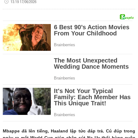
13:19 17/06/2026
Mbappe đã lên tiếng, Haaland lập tức đáp trả. Cú đúp trong
ngày ra mắt World Cup giúp chân sút Na Uy thổi bùng cuộc