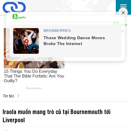
Tin tức
Iraola muốn mang trò cũ tại Bournemouth tới
Liverpool