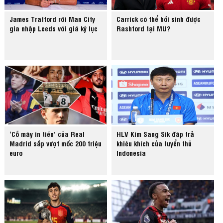
James Trafford rời Man City
Carrick có thể hồi sinh được
gia nhập Leeds với giá kỷ lục
Rashford tại MU?
‘Cỗ máy in tiền’ của Real
HLV Kim Sang Sik đáp trả
Madrid sắp vượt mốc 200 triệu
khiêu khích của tuyển thủ
euro
Indonesia