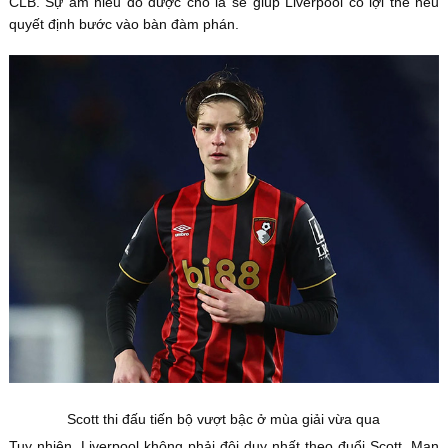
CLB. Sự am hiểu đó được cho là sẽ giúp Liverpool có lợi thế nếu
quyết định bước vào bàn đàm phán.
Scott thi đấu tiến bộ vượt bậc ở mùa giải vừa qua
Tuy nhiên, Liverpool không phải đội duy nhất theo đuổi Scott. Man