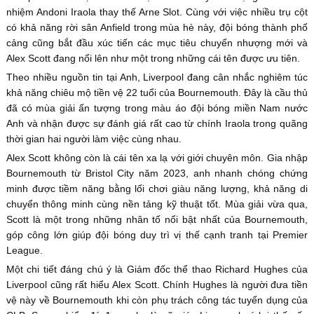
nhiệm Andoni Iraola thay thế Arne Slot. Cùng với việc nhiều trụ cột
có khả năng rời sân Anfield trong mùa hè này, đội bóng thành phố
cảng cũng bắt đầu xúc tiến các mục tiêu chuyển nhượng mới và
Alex Scott đang nổi lên như một trong những cái tên được ưu tiên.
Theo nhiều nguồn tin tại Anh, Liverpool đang cân nhắc nghiêm túc
khả năng chiêu mộ tiền vệ 22 tuổi của Bournemouth. Đây là cầu thủ
đã có mùa giải ấn tượng trong màu áo đội bóng miền Nam nước
Anh và nhận được sự đánh giá rất cao từ chính Iraola trong quãng
thời gian hai người làm việc cùng nhau.
Alex Scott không còn là cái tên xa lạ với giới chuyên môn. Gia nhập
Bournemouth từ Bristol City năm 2023, anh nhanh chóng chứng
minh được tiềm năng bằng lối chơi giàu năng lượng, khả năng di
chuyển thông minh cùng nền tảng kỹ thuật tốt. Mùa giải vừa qua,
Scott là một trong những nhân tố nổi bật nhất của Bournemouth,
góp công lớn giúp đội bóng duy trì vị thế cạnh tranh tại Premier
League.
Một chi tiết đáng chú ý là Giám đốc thể thao Richard Hughes của
Liverpool cũng rất hiểu Alex Scott. Chính Hughes là người đưa tiền
vệ này về Bournemouth khi còn phụ trách công tác tuyển dụng của