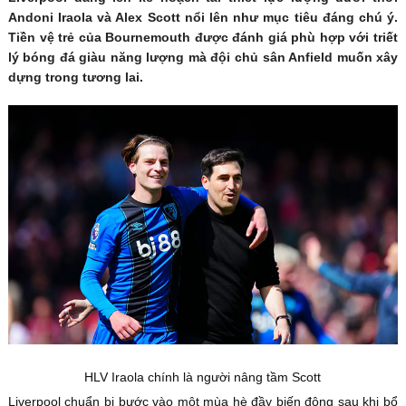
Andoni Iraola và Alex Scott nổi lên như mục tiêu đáng chú ý.
Tiền vệ trẻ của Bournemouth được đánh giá phù hợp với triết
lý bóng đá giàu năng lượng mà đội chủ sân Anfield muốn xây
dựng trong tương lai.
HLV Iraola chính là người nâng tầm Scott
Liverpool chuẩn bị bước vào một mùa hè đầy biến động sau khi bổ