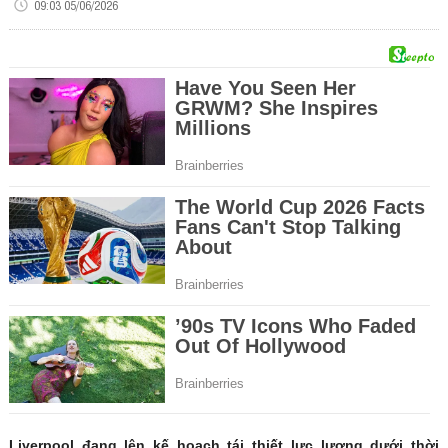
09:03 05/06/2026
Liverpool đang lên kế hoạch tái thiết lực lượng dưới thời