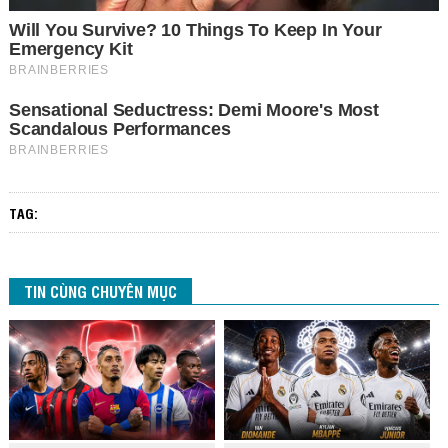
TAG:
TIN CÙNG CHUYÊN MỤC