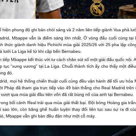
 hiện phong độ ghi bàn chói sáng và 2 năm liên tiếp giành Vua phá lướ
drid, Mbappe vẫn là điểm sáng lớn nhất. Ở vòng đấu cuối cùng tại La
ính thức giành danh hiệu Pichichi mùa giải 2025/26 với 25 pha lập cô
á lưới La Liga kể từ khi cập bến Bernabeu.
n tiếp Mbappe kết thúc với tư cách chân sút số một giải đấu quốc nội. 
 tục “xưng vương” tại La Liga. Chuỗi thành tích ấy cho thấy một điều
óng đó.
adrid, mọi hệ thống chiến thuật cuối cùng đều vận hành để tối ưu hóa
i Pháp đã tham gia trực tiếp vào 49 bàn thắng cho Real Madrid trên 
n vượt qua mùa giải đầu tiên vốn đã rất bùng nổ của anh tại Bernabeu.
ong bối cảnh Real trải qua mùa giải thất bại. Đội bóng Hoàng gia trắng
i sao lớn, còn băng ghế huấn luyện thay đổi liên tục sau sự ra đi củ
gió, Mbappe vẫn ghi bàn đều đặn như một cỗ máy.