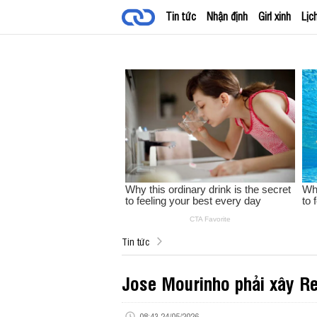
Tin tức
Nhận định
Girl xinh
Lịc
Tin tức
Jose Mourinho phải xây Re
08:43 24/05/2026