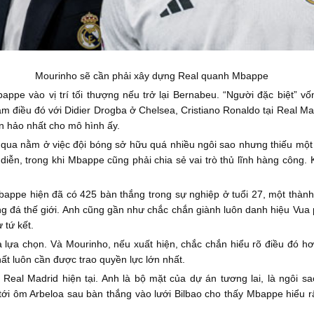
Mourinho sẽ cần phải xây dựng Real quanh Mbappe
ppe vào vị trí tối thượng nếu trở lại Bernabeu. “Người đặc biệt” vốn
 điều đó với Didier Drogba ở Chelsea, Cristiano Ronaldo tại Real Mad
n hảo nhất cho mô hình ấy.
ua nằm ở việc đội bóng sở hữu quá nhiều ngôi sao nhưng thiếu một hệ
iễn, trong khi Mbappe cũng phải chia sẻ vai trò thủ lĩnh hàng công. 
appe hiện đã có 425 bàn thắng trong sự nghiệp ở tuổi 27, một thành t
óng đá thế giới. Anh cũng gần như chắc chắn giành luôn danh hiệu Vu
 tứ kết.
lựa chọn. Và Mourinho, nếu xuất hiện, chắc chắn hiểu rõ điều đó hơn 
ất luôn cần được trao quyền lực lớn nhất.
Real Madrid hiện tại. Anh là bộ mặt của dự án tương lai, là ngôi sa
ới ôm Arbeloa sau bàn thắng vào lưới Bilbao cho thấy Mbappe hiểu r