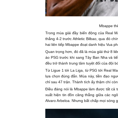
Mbappe thể
Trong mùa giải đầy biến động của Real Ma
thắng 4-2 trước Athletic Bilbao, qua đó ch
hai liên tiếp Mbappe đoạt danh hiệu Vua ph
Quan trọng hơn, đó đã là mùa giải thứ 8 liê
áo PSG trước khi sang Tây Ban Nha và tiếp
đều trở thành trung tâm tuyệt đối của đội b
Từ Ligue 1 tới La Liga, từ PSG tới Real M
lựa chọn đúng đắn. Mùa này, tiền đạo ngườ
chỉ sau 47 trận. Thành tích ấy thậm chí cò
Điều đáng nói là Mbappe làm được tất cả tr
xuất hiện tin đồn căng thẳng giữa các ngô
Alvaro Arbeloa. Nhưng bất chấp mọi sóng 