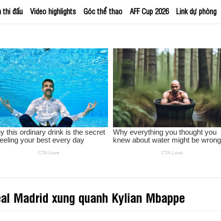
h thi đấu
Video highlights
Góc thể thao
AFF Cup 2026
Link dự phòng
al Madrid xung quanh Kylian Mbappe