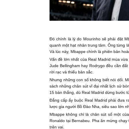
Đó chính là lý do Mourinho sẽ phải đặt Mba
quanh một hạt nhân trung tâm. Ông từng làm
Và lúc này, Mbappe chính là phiên bản hoà
Vấn đề lớn nhất của Real Madrid mùa vừa q
Jude Bellingham hay Rodrygo đều cần đất d
rời rạc và thiếu bản sắc.
Nhưng những con số không biết nói dối. Mb
sách những chân sút vĩ đại nhất lịch sử b
15 bàn thắng, dù Real Madrid dừng bước từ
Đẳng cấp ấy buộc Real Madrid phải đưa ra 
lược gia người Bồ Đào Nha, siêu sao lớn nh
Mbappe không chỉ là chân sút số một của 
Ronaldo tại Bernabeu. Pha ăn mừng chạy t
trên vai.