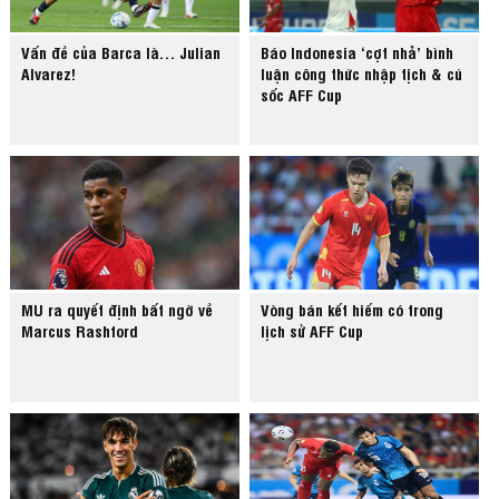
Vấn đề của Barca là… Julian
Báo Indonesia ‘cợt nhả’ bình
Alvarez!
luận công thức nhập tịch & cú
sốc AFF Cup
MU ra quyết định bất ngờ về
Vòng bán kết hiếm có trong
Marcus Rashford
lịch sử AFF Cup