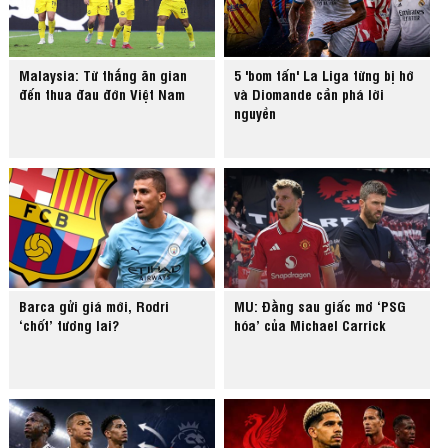
Malaysia: Từ thắng ăn gian
5 'bom tấn' La Liga từng bị hớ
đến thua đau đớn Việt Nam
và Diomande cần phá lời
nguyền
Barca gửi giá mới, Rodri
MU: Đằng sau giấc mơ ‘PSG
‘chốt’ tương lai?
hóa’ của Michael Carrick