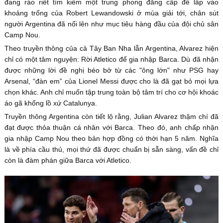
đang ráo riết tìm kiếm một trung phong đẳng cấp để lấp vào
khoảng trống của Robert Lewandowski ở mùa giải tới, chân sút
người Argentina đã nổi lên như mục tiêu hàng đầu của đội chủ sân
Camp Nou.
Theo truyền thông của cả Tây Ban Nha lẫn Argentina, Alvarez hiện
chỉ có một tâm nguyện: Rời Atletico để gia nhập Barca. Dù đã nhận
được những lời đề nghị béo bở từ các "ông lớn" như PSG hay
Arsenal, “đàn em” của Lionel Messi được cho là đã gạt bỏ mọi lựa
chọn khác. Anh chỉ muốn tập trung toàn bộ tâm trí cho cơ hội khoác
áo gã khổng lồ xứ Catalunya.
Truyền thông Argentina còn tiết lộ rằng, Julian Alvarez thậm chí đã
đạt được thỏa thuận cá nhân với Barca. Theo đó, anh chấp nhận
gia nhập Camp Nou theo bản hợp đồng có thời hạn 5 năm. Nghĩa
là về phía cầu thủ, mọi thứ đã được chuẩn bị sẵn sàng, vấn đề chỉ
còn là đàm phán giữa Barca với Atletico.