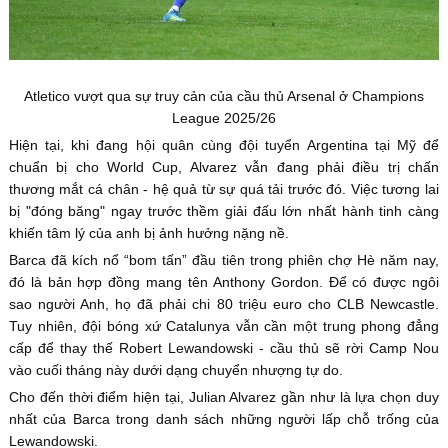
Atletico vượt qua sự truy cản của cầu thủ Arsenal ở Champions
League 2025/26
Hiện tại, khi đang hội quân cùng đội tuyển Argentina tại Mỹ để
chuẩn bị cho World Cup, Alvarez vẫn đang phải điều trị chấn
thương mắt cá chân - hệ quả từ sự quá tải trước đó. Việc tương lai
bị "đóng băng" ngay trước thềm giải đấu lớn nhất hành tinh càng
khiến tâm lý của anh bị ảnh hưởng nặng nề.
Barca đã kích nổ “bom tấn” đầu tiên trong phiên chợ Hè năm nay,
đó là bản hợp đồng mang tên Anthony Gordon. Để có được ngôi
sao người Anh, họ đã phải chi 80 triệu euro cho CLB Newcastle.
Tuy nhiên, đội bóng xứ Catalunya vẫn cần một trung phong đẳng
cấp để thay thế Robert Lewandowski - cầu thủ sẽ rời Camp Nou
vào cuối tháng này dưới dạng chuyển nhượng tự do.
Cho đến thời điểm hiện tại, Julian Alvarez gần như là lựa chọn duy
nhất của Barca trong danh sách những người lấp chỗ trống của
Lewandowski.