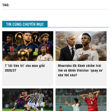
TAG:
TIN CÙNG CHUYÊN MỤC
7 ‘lời tiên tri’ cho mùa giải
Mourinho đã đánh chiếm trái
2026/27
tim và khiến Vinicius ‘quay xe’
như thế nào?