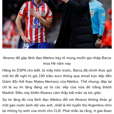
Alvarez đã gặp lãnh đạo Atletico bày tỏ mong muốn gia nhập Barca
mùa Hè năm nay
Hãng tin ESPN cho biết, từ mấy hôm trước, Barca đã chính thức gửi
một lời đề nghị trị giá 100 triệu euro thông qua email trực tiếp đến
Giám đốc thể thao Mateu Alemany của Atletico. Thế nhưng, đáp lại
chỉ là sự im lặng đáng sợ từ các sếp của nửa đỏ trắng thành
Madrid. Điều này khiến Alvarez cảm thấy bất mãn và tức giận.
Sự im lặng đó của lãnh đạo Atletico đối với Alvarez không khác gì
một gáo nước lạnh dội vào anh, nhất là khi tuyển thủ Argentina nhìn
lại những hy sinh của mình cho CLB. Phải nhắc lại rằng, ở giai đoạn