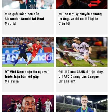
Mùa giải sống còn của
MU có một kỳ chuyển nhượng
Alexander-Arnold tại Real
im ắng, và đó có thể lại là
Madrid
điều tốt
ĐT Việt Nam nhận tin cực vui
Đối thủ của CAHN ở trận play-
trước trận bán kết gặp
off AFC Champions League
Malaysia
Elite là ai?