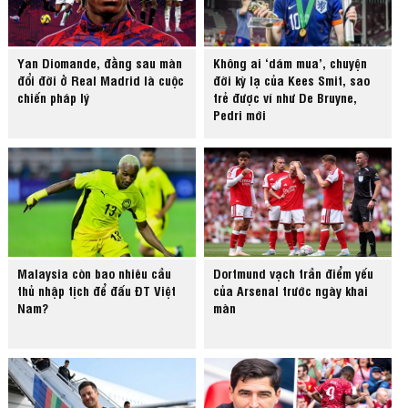
Yan Diomande, đằng sau màn
Không ai ‘dám mua’, chuyện
đổi đời ở Real Madrid là cuộc
đời kỳ lạ của Kees Smit, sao
chiến pháp lý
trẻ được ví như De Bruyne,
Pedri mới
Malaysia còn bao nhiêu cầu
Dortmund vạch trần điểm yếu
thủ nhập tịch để đấu ĐT Việt
của Arsenal trước ngày khai
Nam?
màn