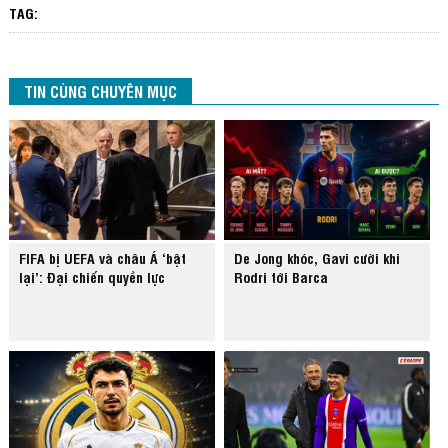
TAG:
TIN CÙNG CHUYÊN MỤC
FIFA bị UEFA và châu Á ‘bật
De Jong khóc, Gavi cười khi
lại’: Đại chiến quyền lực
Rodri tới Barca