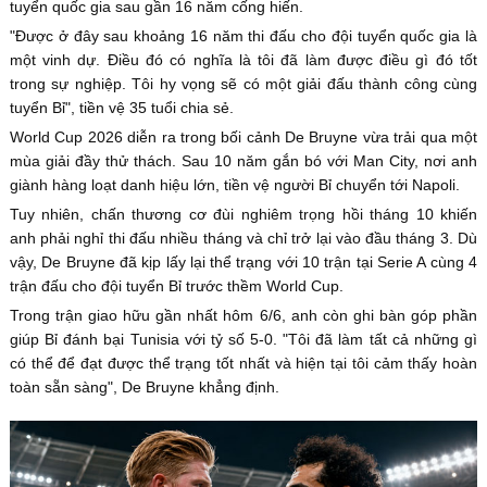
tuyển quốc gia sau gần 16 năm cống hiến.
"Được ở đây sau khoảng 16 năm thi đấu cho đội tuyển quốc gia là
một vinh dự. Điều đó có nghĩa là tôi đã làm được điều gì đó tốt
trong sự nghiệp. Tôi hy vọng sẽ có một giải đấu thành công cùng
tuyển Bỉ", tiền vệ 35 tuổi chia sẻ.
World Cup 2026 diễn ra trong bối cảnh De Bruyne vừa trải qua một
mùa giải đầy thử thách. Sau 10 năm gắn bó với Man City, nơi anh
giành hàng loạt danh hiệu lớn, tiền vệ người Bỉ chuyển tới Napoli.
Tuy nhiên, chấn thương cơ đùi nghiêm trọng hồi tháng 10 khiến
anh phải nghỉ thi đấu nhiều tháng và chỉ trở lại vào đầu tháng 3. Dù
vậy, De Bruyne đã kịp lấy lại thể trạng với 10 trận tại Serie A cùng 4
trận đấu cho đội tuyển Bỉ trước thềm World Cup.
Trong trận giao hữu gần nhất hôm 6/6, anh còn ghi bàn góp phần
giúp Bỉ đánh bại Tunisia với tỷ số 5-0. "Tôi đã làm tất cả những gì
có thể để đạt được thể trạng tốt nhất và hiện tại tôi cảm thấy hoàn
toàn sẵn sàng", De Bruyne khẳng định.