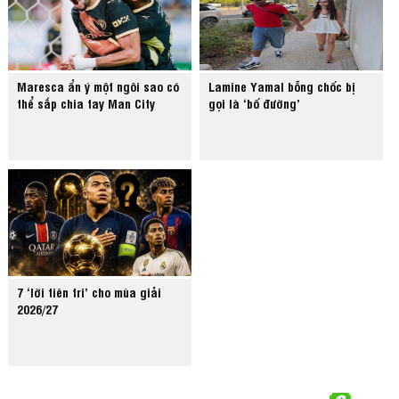
Maresca ẩn ý một ngôi sao có
Lamine Yamal bỗng chốc bị
thể sắp chia tay Man City
gọi là ‘bố đường’
7 ‘lời tiên tri’ cho mùa giải
2026/27