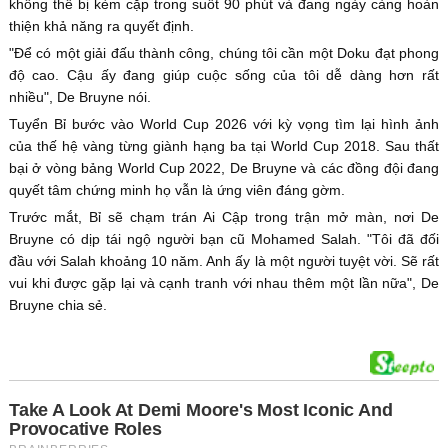
không thể bị kèm cặp trong suốt 90 phút và đang ngày càng hoàn
thiện khả năng ra quyết định.
"Để có một giải đấu thành công, chúng tôi cần một Doku đạt phong
độ cao. Cậu ấy đang giúp cuộc sống của tôi dễ dàng hơn rất
nhiều", De Bruyne nói.
Tuyển Bỉ bước vào World Cup 2026 với kỳ vọng tìm lại hình ảnh
của thế hệ vàng từng giành hạng ba tại World Cup 2018. Sau thất
bại ở vòng bảng World Cup 2022, De Bruyne và các đồng đội đang
quyết tâm chứng minh họ vẫn là ứng viên đáng gờm.
Trước mắt, Bỉ sẽ chạm trán Ai Cập trong trận mở màn, nơi De
Bruyne có dịp tái ngộ người bạn cũ Mohamed Salah. "Tôi đã đối
đầu với Salah khoảng 10 năm. Anh ấy là một người tuyệt vời. Sẽ rất
vui khi được gặp lại và cạnh tranh với nhau thêm một lần nữa", De
Bruyne chia sẻ.