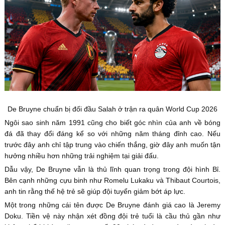
De Bruyne chuẩn bị đối đầu Salah ở trận ra quân World Cup 2026
Ngôi sao sinh năm 1991 cũng cho biết góc nhìn của anh về bóng
đá đã thay đổi đáng kể so với những năm tháng đỉnh cao. Nếu
trước đây anh chỉ tập trung vào chiến thắng, giờ đây anh muốn tận
hưởng nhiều hơn những trải nghiệm tại giải đấu.
Dẫu vậy, De Bruyne vẫn là thủ lĩnh quan trọng trong đội hình Bỉ.
Bên cạnh những cựu binh như Romelu Lukaku và Thibaut Courtois,
anh tin rằng thế hệ trẻ sẽ giúp đội tuyển giảm bớt áp lực.
Một trong những cái tên được De Bruyne đánh giá cao là Jeremy
Doku. Tiền vệ này nhận xét đồng đội trẻ tuổi là cầu thủ gần như