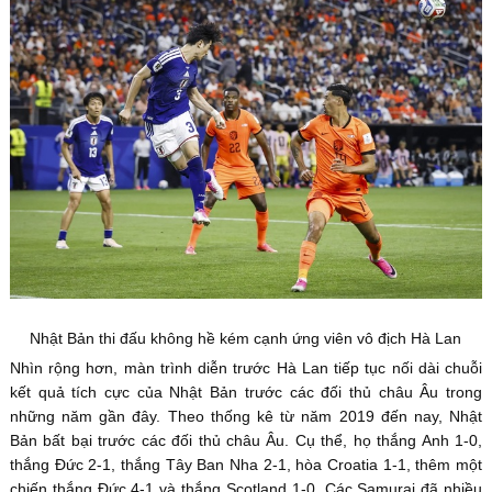
Nhật Bản thi đấu không hề kém cạnh ứng viên vô địch Hà Lan
Nhìn rộng hơn, màn trình diễn trước Hà Lan tiếp tục nối dài chuỗi
kết quả tích cực của Nhật Bản trước các đối thủ châu Âu trong
những năm gần đây. Theo thống kê từ năm 2019 đến nay, Nhật
Bản bất bại trước các đối thủ châu Âu. Cụ thể, họ thắng Anh 1-0,
thắng Đức 2-1, thắng Tây Ban Nha 2-1, hòa Croatia 1-1, thêm một
chiến thắng Đức 4-1 và thắng Scotland 1-0. Các Samurai đã nhiều