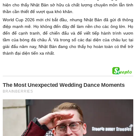
hiện cho thấy Nhật Bản sở hữu cả chất lượng chuyên môn lẫn tinh
thần cần thiết để vượt qua khó khăn.
World Cup 2026 mới chỉ bắt đầu, nhưng Nhật Bản đã gửi đi thông
điệp mạnh mẽ. Họ không đến đây để làm nền cho các ông lớn. Họ
đến để cạnh tranh, để chiến đấu và để viết tiếp hành trình vươn
tầm của bóng đá châu Á. Và trong số các đại diện của châu lục tại
giải đấu năm nay, Nhật Bản đang cho thấy họ hoàn toàn có thể trở
thành đại diện tiến xa nhất.