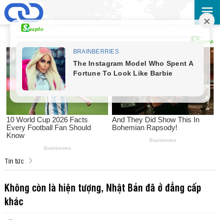
Tin tức
Không còn là hiện tượng, Nhật Bản đã ở đẳng cấp
khác