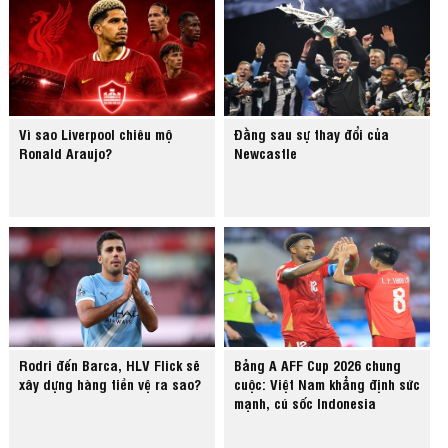
Vì sao Liverpool chiêu mộ
Đằng sau sự thay đổi của
Ronald Araujo?
Newcastle
Rodri đến Barca, HLV Flick sẽ
Bảng A AFF Cup 2026 chung
xây dựng hàng tiền vệ ra sao?
cuộc: Việt Nam khẳng định sức
mạnh, cú sốc Indonesia