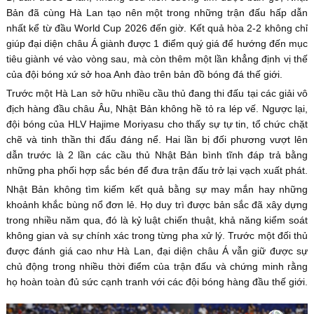
Bản đã cùng Hà Lan tạo nên một trong những trận đấu hấp dẫn
nhất kể từ đầu World Cup 2026 đến giờ. Kết quả hòa 2-2 không chỉ
giúp đại diện châu Á giành được 1 điểm quý giá để hướng đến mục
tiêu giành vé vào vòng sau, mà còn thêm một lần khẳng định vị thế
của đội bóng xứ sở hoa Anh đào trên bản đồ bóng đá thế giới.
Trước một Hà Lan sở hữu nhiều cầu thủ đang thi đấu tại các giải vô
địch hàng đầu châu Âu, Nhật Bản không hề tỏ ra lép vế. Ngược lại,
đội bóng của HLV Hajime Moriyasu cho thấy sự tự tin, tổ chức chặt
chẽ và tinh thần thi đấu đáng nể. Hai lần bị đối phương vượt lên
dẫn trước là 2 lần các cầu thủ Nhật Bản bình tĩnh đáp trả bằng
những pha phối hợp sắc bén để đưa trận đấu trở lại vạch xuất phát.
Nhật Bản không tìm kiếm kết quả bằng sự may mắn hay những
khoảnh khắc bùng nổ đơn lẻ. Họ duy trì được bản sắc đã xây dựng
trong nhiều năm qua, đó là kỷ luật chiến thuật, khả năng kiểm soát
không gian và sự chính xác trong từng pha xử lý. Trước một đối thủ
được đánh giá cao như Hà Lan, đại diện châu Á vẫn giữ được sự
chủ động trong nhiều thời điểm của trận đấu và chứng minh rằng
họ hoàn toàn đủ sức cạnh tranh với các đội bóng hàng đầu thế giới.