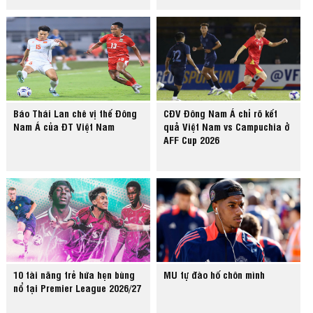
Báo Thái Lan chê vị thế Đông
CĐV Đông Nam Á chỉ rõ kết
Nam Á của ĐT Việt Nam
quả Việt Nam vs Campuchia ở
AFF Cup 2026
10 tài năng trẻ hứa hẹn bùng
MU tự đào hố chôn mình
nổ tại Premier League 2026/27