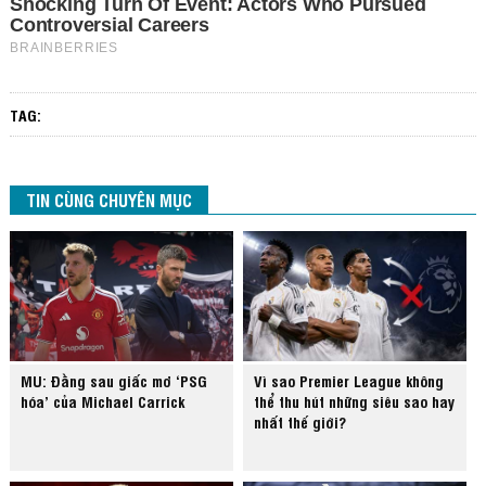
TAG:
TIN CÙNG CHUYÊN MỤC
MU: Đằng sau giấc mơ ‘PSG
Vì sao Premier League không
hóa’ của Michael Carrick
thể thu hút những siêu sao hay
nhất thế giới?