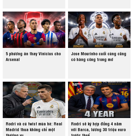
5 phương án thay Vinicius cho
Jose Mourinho cuối cùng cũng
Arsenal
có hàng công trong mơ
Rodri và cú twist mùa hè: Real
Rodri sẽ ký hợp đồng 4 năm
Madrid thua không chỉ một
với Barca, lương 30 triệu euro
thương vụ
trước thuế