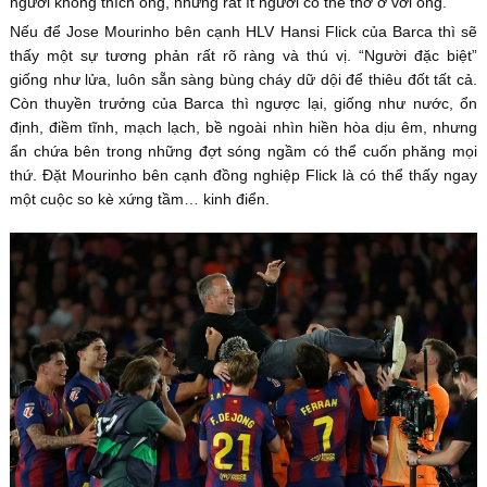
người không thích ông, nhưng rất ít người có thể thờ ơ với ông.
Nếu để Jose Mourinho bên cạnh HLV Hansi Flick của Barca thì sẽ
thấy một sự tương phản rất rõ ràng và thú vị. “Người đặc biệt”
giống như lửa, luôn sẵn sàng bùng cháy dữ dội để thiêu đốt tất cả.
Còn thuyền trưởng của Barca thì ngược lại, giống như nước, ổn
định, điềm tĩnh, mạch lạch, bề ngoài nhìn hiền hòa dịu êm, nhưng
ẩn chứa bên trong những đợt sóng ngầm có thể cuốn phăng mọi
thứ. Đặt Mourinho bên cạnh đồng nghiệp Flick là có thể thấy ngay
một cuộc so kè xứng tầm… kinh điển.