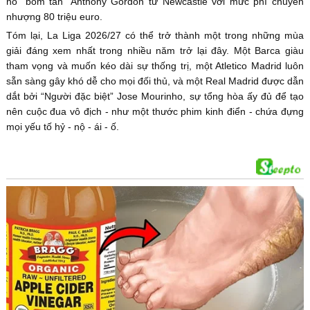
nổ “bom tấn” Anthony Gordon từ Newcastle với mức phí chuyển
nhượng 80 triệu euro.
Tóm lại, La Liga 2026/27 có thể trở thành một trong những mùa
giải đáng xem nhất trong nhiều năm trở lại đây. Một Barca giàu
tham vọng và muốn kéo dài sự thống trị, một Atletico Madrid luôn
sẵn sàng gây khó dễ cho mọi đối thủ, và một Real Madrid được dẫn
dắt bởi “Người đặc biệt” Jose Mourinho, sự tổng hòa ấy đủ để tạo
nên cuộc đua vô địch - như một thước phim kinh điển - chứa đựng
mọi yếu tố hỷ - nộ - ái - ố.