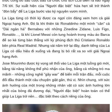
thức công bố sau cuộc bầu cử chức chủ tịch CLB diễn ra vào ngày
7/6 tới. Sự xuất hiện của “Người đặc biệt” hứa hẹn sẽ trở thành
“đòn bẩy” để La Liga bước vào kỷ nguyên vươn mình.
La Liga từng có thời kỳ được ca ngợi còn đáng xem hơn cả giải
Ngoại hạng Anh. Đó là khi thiên tài Ronaldinho một mình “cân” cả
“Dải ngân hà” Bernabeu với những Zinedine Zidane, Luis Figo,
Ronaldo…, là khi Lionel Messi còn tung hoành trong màu áo Barca
để so kè từng bàn thắng với kỳ phùng địch thủ Cristiano Ronaldo
bên phía Real Madrid. Nhưng vài năm trở lại đây, danh tiếng của La
Liga có dấu hiệu đi xuống và đang bị bỏ rất xa so với giải Ngoại
hạng Anh.
Jose Mourinho được kỳ vọng sẽ thổi vào La Liga một luồng gió mới,
bằng tài năng không thể phủ nhận của ông, bằng cả những trò ma
mãnh - những công nghệ “gây war” để biến mỗi trận đấu, mỗi cuộc
đối đầu thành một câu chuyện giật gân, thú vị. Nhìn chung, với sức
ảnh hưởng của một trong những nhân vật có sức ảnh hưởng lớn
nhất của bóng đá đương đại, “Người đặc biệt” hoàn toàn có thể
giúp La Liga trở nên… đặc biệt theo cách riêng của ông.