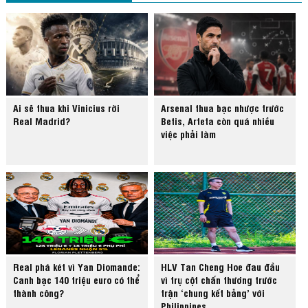
Ai sẽ thua khi Vinicius rời
Arsenal thua bạc nhược trước
Real Madrid?
Betis, Arteta còn quá nhiều
việc phải làm
Real phá két vì Yan Diomande:
HLV Tan Cheng Hoe đau đầu
Canh bạc 140 triệu euro có thể
vì trụ cột chấn thương trước
thành công?
trận ‘chung kết bảng’ với
Philippines