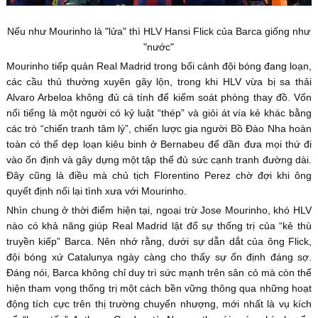
Nếu như Mourinho là "lửa" thì HLV Hansi Flick của Barca giống như
"nước"
Mourinho tiếp quản Real Madrid trong bối cảnh đội bóng đang loạn,
các cầu thủ thường xuyên gây lộn, trong khi HLV vừa bị sa thải
Alvaro Arbeloa không đủ cá tính để kiểm soát phòng thay đồ. Vốn
nổi tiếng là một người có kỷ luật “thép” và giỏi át vía kẻ khác bằng
các trò “chiến tranh tâm lý”, chiến lược gia người Bồ Đào Nha hoàn
toàn có thể dẹp loạn kiêu binh ở Bernabeu để dần đưa mọi thứ đi
vào ổn định và gây dựng một tập thể đủ sức cạnh tranh đường dài.
Đây cũng là điều mà chủ tịch Florentino Perez chờ đợi khi ông
quyết định nối lại tình xưa với Mourinho.
Nhìn chung ở thời điểm hiện tại, ngoại trừ Jose Mourinho, khó HLV
nào có khả năng giúp Real Madrid lật đổ sự thống trị của “kẻ thù
truyền kiếp” Barca. Nên nhớ rằng, dưới sự dẫn dắt của ông Flick,
đội bóng xứ Catalunya ngày càng cho thấy sự ổn định đáng sợ.
Đáng nói, Barca không chỉ duy trì sức mạnh trên sân cỏ mà còn thể
hiện tham vọng thống trị một cách bền vững thông qua những hoạt
động tích cực trên thị trường chuyển nhượng, mới nhất là vụ kích