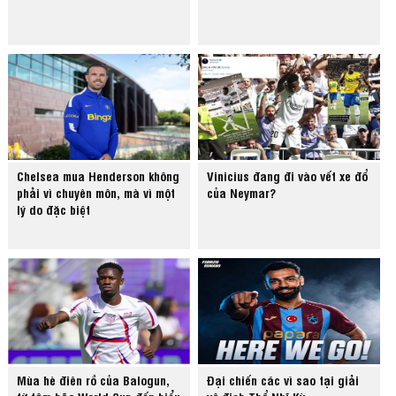
Chelsea mua Henderson không
Vinicius đang đi vào vết xe đổ
phải vì chuyên môn, mà vì một
của Neymar?
lý do đặc biệt
Mùa hè điên rồ của Balogun,
Đại chiến các vì sao tại giải