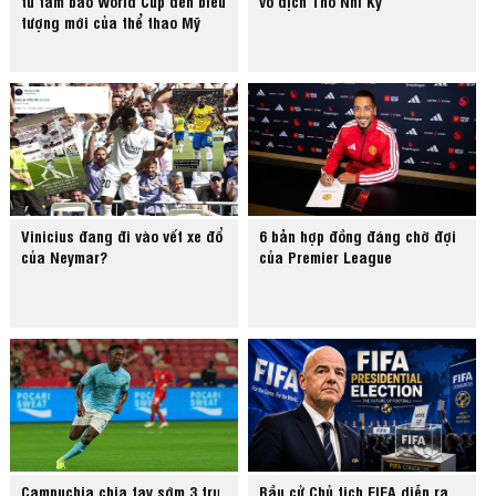
từ tâm bão World Cup đến biểu
vô địch Thổ Nhĩ Kỳ
tượng mới của thể thao Mỹ
Vinicius đang đi vào vết xe đổ
6 bản hợp đồng đáng chờ đợi
của Neymar?
của Premier League
Campuchia chia tay sớm 3 trụ
Bầu cử Chủ tịch FIFA diễn ra