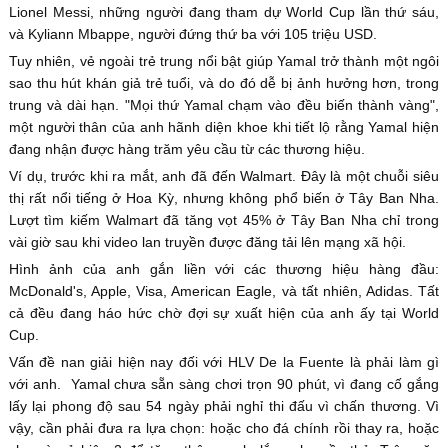
Lionel Messi, những người đang tham dự World Cup lần thứ sáu,
và Kyliann Mbappe, người đứng thứ ba với 105 triệu USD.
Tuy nhiên, vẻ ngoài trẻ trung nổi bật giúp Yamal trở thành một ngôi
sao thu hút khán giả trẻ tuổi, và do đó dễ bị ảnh hưởng hơn, trong
trung và dài hạn. "Mọi thứ Yamal chạm vào đều biến thành vàng",
một người thân của anh hãnh diện khoe khi tiết lộ rằng Yamal hiện
đang nhận được hàng trăm yêu cầu từ các thương hiệu.
Ví dụ, trước khi ra mắt, anh đã đến Walmart. Đây là một chuỗi siêu
thị rất nổi tiếng ở Hoa Kỳ, nhưng không phổ biến ở Tây Ban Nha.
Lượt tìm kiếm Walmart đã tăng vọt 45% ở Tây Ban Nha chỉ trong
vài giờ sau khi video lan truyền được đăng tải lên mạng xã hội.
Hình ảnh của anh gắn liền với các thương hiệu hàng đầu:
McDonald's, Apple, Visa, American Eagle, và tất nhiên, Adidas. Tất
cả đều đang háo hức chờ đợi sự xuất hiện của anh ấy tại World
Cup.
Vấn đề nan giải hiện nay đối với HLV De la Fuente là phải làm gì
với anh. Yamal chưa sẵn sàng chơi trọn 90 phút, vì đang cố gắng
lấy lại phong độ sau 54 ngày phải nghỉ thi đấu vì chấn thương. Vì
vậy, cần phải đưa ra lựa chọn: hoặc cho đá chính rồi thay ra, hoặc