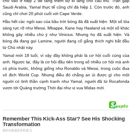
cho vào ở hiệp 2 để tăng thêm sự lo lắng cho cầu thủ. Trận gặp
Saudi Arabia, Yamal thực tế cũng chỉ đá hiệp 1. Còn trước đó, anh
cũng chỉ chơi 20 phút cuối với Cape Verde.
Hầu hết các ngôi sao của bầu trời bóng đá đã xuất hiện. Một số tỏa
sáng rực rỡ như Messi, Mbappe, Kane hay Haaland và một số khác
không gây nhiều chú ý như Vinicius. Nhưng họ đã xuất hiện. Và
bóng đá đang gọi Lamine, người đang cố gắng thích nghi bắt đầu
từ Chủ nhật này.
Yamal mới 18 tuổi, vì vậy đây không phải là cơ hội cuối cùng của
anh. Ngược lại, đây là cơ hội đầu tiên trong số nhiều cơ hội mà anh
có phía trước, không giống như Ronaldo và Messi, trong cuộc đua
vô địch World Cup. Nhưng điều đó chẳng an ủi được gì cho một
người có tinh thần cạnh tranh như Yamal, người đã từ Rocafonda
vươn tới Quảng trường Thời đại như vị vua Midas mới.