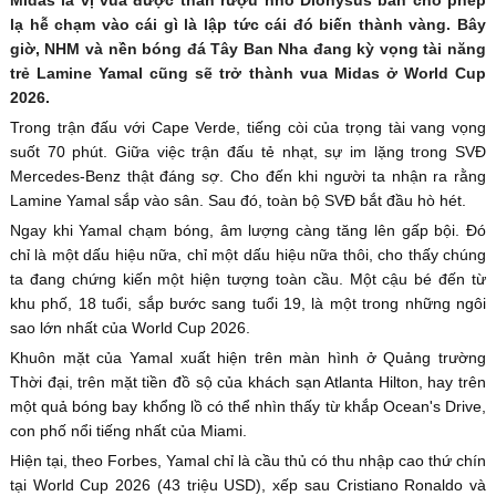
lạ hễ chạm vào cái gì là lập tức cái đó biến thành vàng. Bây
giờ, NHM và nền bóng đá Tây Ban Nha đang kỳ vọng tài năng
trẻ Lamine Yamal cũng sẽ trở thành vua Midas ở World Cup
2026.
Trong trận đấu với Cape Verde, tiếng còi của trọng tài vang vọng
suốt 70 phút. Giữa việc trận đấu tẻ nhạt, sự im lặng trong SVĐ
Mercedes-Benz thật đáng sợ. Cho đến khi người ta nhận ra rằng
Lamine Yamal sắp vào sân. Sau đó, toàn bộ SVĐ bắt đầu hò hét.
Ngay khi Yamal chạm bóng, âm lượng càng tăng lên gấp bội. Đó
chỉ là một dấu hiệu nữa, chỉ một dấu hiệu nữa thôi, cho thấy chúng
ta đang chứng kiến một hiện tượng toàn cầu. Một cậu bé đến từ
khu phố, 18 tuổi, sắp bước sang tuổi 19, là một trong những ngôi
sao lớn nhất của World Cup 2026.
Khuôn mặt của Yamal xuất hiện trên màn hình ở Quảng trường
Thời đại, trên mặt tiền đồ sộ của khách sạn Atlanta Hilton, hay trên
một quả bóng bay khổng lồ có thể nhìn thấy từ khắp Ocean's Drive,
con phố nổi tiếng nhất của Miami.
Hiện tại, theo Forbes, Yamal chỉ là cầu thủ có thu nhập cao thứ chín
tại World Cup 2026 (43 triệu USD), xếp sau Cristiano Ronaldo và