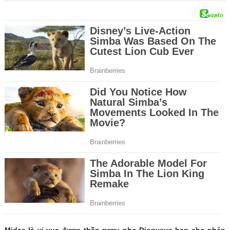
Midas là vị vua được thần rượu nho Dionysus ban cho phép