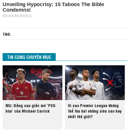
TAG:
TIN CÙNG CHUYÊN MỤC
MU: Đằng sau giấc mơ ‘PSG
Vì sao Premier League không
hóa’ của Michael Carrick
thể thu hút những siêu sao hay
nhất thế giới?