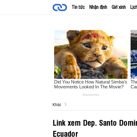
Tin tức
Nhận định
Girl xinh
Lịc
Khác
Link xem Dep. Santo Domin
Ecuador