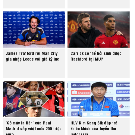
James Trafford rời Man City
Carrick có thể hồi sinh được
gia nhập Leeds với giá kỷ lục
Rashford tại MU?
‘Cỗ máy in tiền’ của Real
HLV Kim Sang Sik đáp trả
Madrid sắp vượt mốc 200 triệu
khiêu khích của tuyển thủ
euro
Indonesia