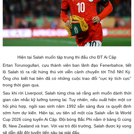
Hiện tại Salah muốn tập trung thi đấu cho ĐT Ai Cập
Ertan Torunogullari, cựu thành viên ban lãnh đạo Fenerbahce, tiết
lộ Salah tỏ ra rất hứng thú với viễn cảnh chuyển tới Thổ Nhĩ Kỳ.
Ông cho biết hai bên đã có những cuộc trao đổi “cực kỳ tích cực”
trong thời gian qua.
Sau khi rời Liverpool, Salah từng chia sẻ rằng anh muốn dành thời
gian cân nhắc kỹ lưỡng tương lai. Tuy nhiên, nếu xuất hiện một cơ
hội phù hợp, ngôi sao sinh năm 1992 sẵn sàng đưa ra quyết định
sớm hơn dự kiến. Hiện tại, ưu tiên số một của Salah vẫn là World
Cup 2026 cùng tuyển Ai Cập. Đội bóng Bắc Phi nằm ở bảng G cùng
Bỉ, New Zealand và Iran. Với vai trò đội trưởng, Salah được kỳ vọng
sẽ dẫn dắt đội tuyển tiến sâu tại giải đấu.