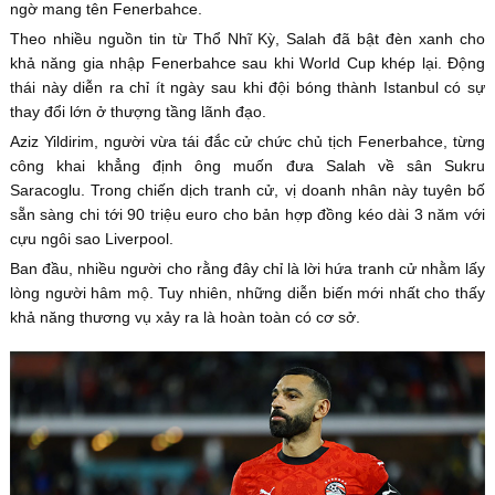
ngờ mang tên Fenerbahce.
Theo nhiều nguồn tin từ Thổ Nhĩ Kỳ, Salah đã bật đèn xanh cho
khả năng gia nhập Fenerbahce sau khi World Cup khép lại. Động
thái này diễn ra chỉ ít ngày sau khi đội bóng thành Istanbul có sự
thay đổi lớn ở thượng tầng lãnh đạo.
Aziz Yildirim, người vừa tái đắc cử chức chủ tịch Fenerbahce, từng
công khai khẳng định ông muốn đưa Salah về sân Sukru
Saracoglu. Trong chiến dịch tranh cử, vị doanh nhân này tuyên bố
sẵn sàng chi tới 90 triệu euro cho bản hợp đồng kéo dài 3 năm với
cựu ngôi sao Liverpool.
Ban đầu, nhiều người cho rằng đây chỉ là lời hứa tranh cử nhằm lấy
lòng người hâm mộ. Tuy nhiên, những diễn biến mới nhất cho thấy
khả năng thương vụ xảy ra là hoàn toàn có cơ sở.