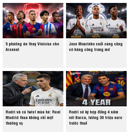
5 phương án thay Vinicius cho
Jose Mourinho cuối cùng cũng
Arsenal
có hàng công trong mơ
Rodri và cú twist mùa hè: Real
Rodri sẽ ký hợp đồng 4 năm
Madrid thua không chỉ một
với Barca, lương 30 triệu euro
thương vụ
trước thuế