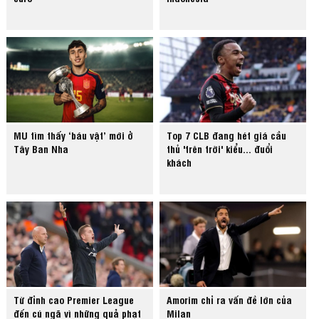
MU tìm thấy ‘báu vật’ mới ở
Top 7 CLB đang hét giá cầu
Tây Ban Nha
thủ 'trên trời' kiểu... đuổi
khách
Từ đỉnh cao Premier League
Amorim chỉ ra vấn đề lớn của
đến cú ngã vì những quả phạt
Milan