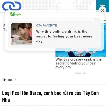
Tin tức
Loại Real tôn Barca, canh bạc rủi ro của Tây Ban
Nha