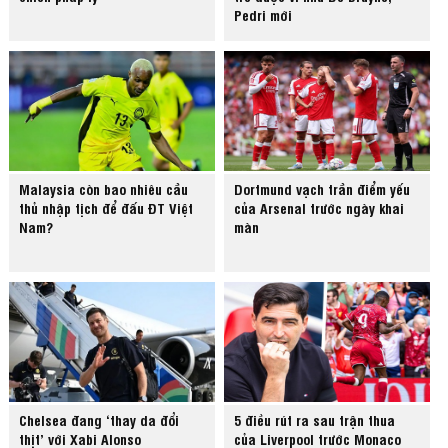
Pedri mới
Malaysia còn bao nhiêu cầu
Dortmund vạch trần điểm yếu
thủ nhập tịch để đấu ĐT Việt
của Arsenal trước ngày khai
Nam?
màn
Chelsea đang ‘thay da đổi
5 điều rút ra sau trận thua
thịt’ với Xabi Alonso
của Liverpool trước Monaco