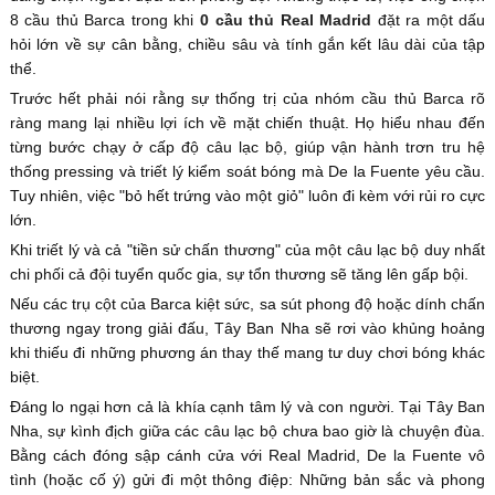
8 cầu thủ Barca trong khi
0 cầu thủ Real Madrid
đặt ra một dấu
hỏi lớn về sự cân bằng, chiều sâu và tính gắn kết lâu dài của tập
thể.
Trước hết phải nói rằng sự thống trị của nhóm cầu thủ Barca rõ
ràng mang lại nhiều lợi ích về mặt chiến thuật. Họ hiểu nhau đến
từng bước chạy ở cấp độ câu lạc bộ, giúp vận hành trơn tru hệ
thống pressing và triết lý kiểm soát bóng mà De la Fuente yêu cầu.
Tuy nhiên, việc "bỏ hết trứng vào một giỏ" luôn đi kèm với rủi ro cực
lớn.
Khi triết lý và cả "tiền sử chấn thương" của một câu lạc bộ duy nhất
chi phối cả đội tuyển quốc gia, sự tổn thương sẽ tăng lên gấp bội.
Nếu các trụ cột của Barca kiệt sức, sa sút phong độ hoặc dính chấn
thương ngay trong giải đấu, Tây Ban Nha sẽ rơi vào khủng hoảng
khi thiếu đi những phương án thay thế mang tư duy chơi bóng khác
biệt.
Đáng lo ngại hơn cả là khía cạnh tâm lý và con người. Tại Tây Ban
Nha, sự kình địch giữa các câu lạc bộ chưa bao giờ là chuyện đùa.
Bằng cách đóng sập cánh cửa với Real Madrid, De la Fuente vô
tình (hoặc cố ý) gửi đi một thông điệp: Những bản sắc và phong