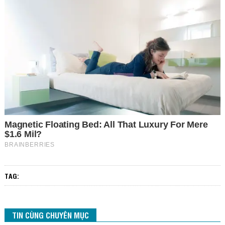
TAG:
TIN CÙNG CHUYÊN MỤC