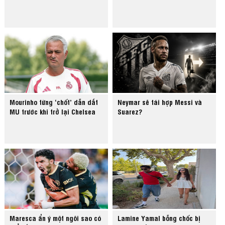
Mourinho từng ‘chốt’ dẫn dắt
Neymar sẽ tái hợp Messi và
MU trước khi trở lại Chelsea
Suarez?
Maresca ẩn ý một ngôi sao có
Lamine Yamal bỗng chốc bị