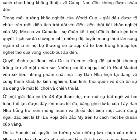
cách chơi bóng không thuộc về Camp Nou đều không được chào
đón.
Trong môi trường khắc nghiệt của World Cup - giải đấu được tổ
chức trên một diện tích trải dài với điều kiện thời tiết khắc nghiệt
của Mỹ, Mexico và Canada - sự đoàn kết tuyệt đối là điều kiện tiên
quyết. Lịch sử đã chứng minh, những đội tuyển mang theo làn sóng
ngầm chia rẽ nội bộ thường sẽ tự sụp đổ từ bên trong khi áp lực
nghẹt thở của vòng knock-out ập đến.
Quyết định cực đoan của De la Fuente cũng để lại một khoảng
trống lớn về mặt nhân sự. Những cái tên bị gạt bỏ từ Real Madrid
vốn sở hữu những phẩm chất mà Tây Ban Nha hiện tại đang vô
cùng thèm khát, từ kinh nghiệm, bản lĩnh, thói quen vô địch tới sự
đa dạng về mặt lối chơi và chiến thuật.
Ở một giải đấu có tới 48 đội tham dự, nơi mà sự bất ngờ và bài
toán thể lực được đẩy lên mức tối đa, băng ghế dự bị của Tây Ban
Nha bỗng trở nên mỏng manh và thiếu đột biến một cách đáng
ngại, đặc biệt là khi La Roja đến Bắc Mỹ trên tư cách một kẻ đi săn
cúp vàng.
De la Fuente có quyền tin tưởng vào những lựa chọn của mình.
Nhưng khi lựa chọn đó phá vỡ một tiền lệ lịch sử và quay lưng với