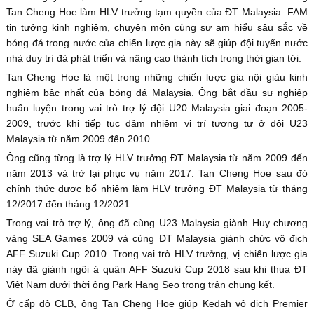
Tan Cheng Hoe làm HLV trưởng tạm quyền của ĐT Malaysia. FAM
tin tưởng kinh nghiệm, chuyên môn cùng sự am hiểu sâu sắc về
bóng đá trong nước của chiến lược gia này sẽ giúp đội tuyển nước
nhà duy trì đà phát triển và nâng cao thành tích trong thời gian tới.
Tan Cheng Hoe là một trong những chiến lược gia nội giàu kinh
nghiệm bậc nhất của bóng đá Malaysia. Ông bắt đầu sự nghiệp
huấn luyện trong vai trò trợ lý đội U20 Malaysia giai đoạn 2005-
2009, trước khi tiếp tục đảm nhiệm vị trí tương tự ở đội U23
Malaysia từ năm 2009 đến 2010.
Ông cũng từng là trợ lý HLV trưởng ĐT Malaysia từ năm 2009 đến
năm 2013 và trở lại phục vụ năm 2017. Tan Cheng Hoe sau đó
chính thức được bổ nhiệm làm HLV trưởng ĐT Malaysia từ tháng
12/2017 đến tháng 12/2021.
Trong vai trò trợ lý, ông đã cùng U23 Malaysia giành Huy chương
vàng SEA Games 2009 và cùng ĐT Malaysia giành chức vô địch
AFF Suzuki Cup 2010. Trong vai trò HLV trưởng, vị chiến lược gia
này đã giành ngôi á quân AFF Suzuki Cup 2018 sau khi thua ĐT
Việt Nam dưới thời ông Park Hang Seo trong trận chung kết.
Ở cấp độ CLB, ông Tan Cheng Hoe giúp Kedah vô địch Premier