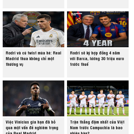
Rodri và cú twist mùa hè: Real
Rodri sẽ ký hợp đồng 4 năm
Madrid thua không chỉ một
với Barca, lương 30 triệu euro
thương vụ
trước thuế
Việc Vinicius gia hạn đã bỏ
Trận thắng đậm nhất của Việt
qua một vấn đề nghiêm trọng
Nam trước Campuchia là bao
của Real Madrid
nhiêu bàn?