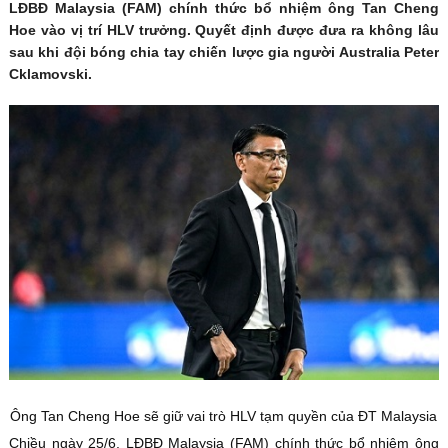
LĐBĐ Malaysia (FAM) chính thức bổ nhiệm ông Tan Cheng
Hoe vào vị trí HLV trưởng. Quyết định được đưa ra không lâu
sau khi đội bóng chia tay chiến lược gia người Australia Peter
Cklamovski.
Ông Tan Cheng Hoe sẽ giữ vai trò HLV tạm quyền của ĐT Malaysia
Chiều ngày 25/6, LĐBĐ Malaysia (FAM) chính thức bổ nhiệm ông