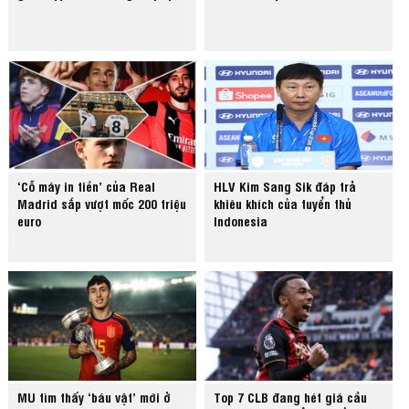
‘Cỗ máy in tiền’ của Real
HLV Kim Sang Sik đáp trả
Madrid sắp vượt mốc 200 triệu
khiêu khích của tuyển thủ
euro
Indonesia
MU tìm thấy ‘báu vật’ mới ở
Top 7 CLB đang hét giá cầu