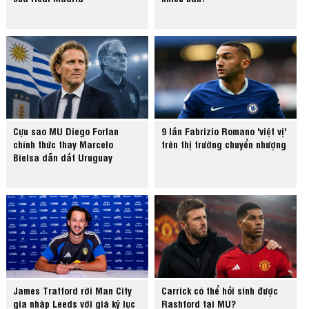
Cựu sao MU Diego Forlan
9 lần Fabrizio Romano 'việt vị'
chính thức thay Marcelo
trên thị trường chuyển nhượng
Bielsa dẫn dắt Uruguay
James Trafford rời Man City
Carrick có thể hồi sinh được
gia nhập Leeds với giá kỷ lục
Rashford tại MU?