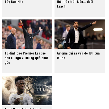
Tây Ban Nha
thủ 'trên trời' kiểu... đuổi
khách
Từ đỉnh cao Premier League
Amorim chỉ ra vấn đề lớn của
đến cú ngã vì những quả phạt
Milan
góc