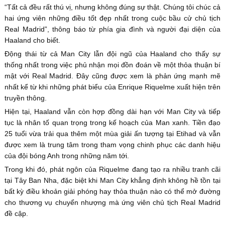
“Tất cả đều rất thú vị, nhưng không đúng sự thật. Chúng tôi chúc cả
hai ứng viên những điều tốt đẹp nhất trong cuộc bầu cử chủ tịch
Real Madrid”, thông báo từ phía gia đình và người đại diện của
Haaland cho biết.
Động thái từ cả Man City lẫn đội ngũ của Haaland cho thấy sự
thống nhất trong việc phủ nhận mọi đồn đoán về một thỏa thuận bí
mật với Real Madrid. Đây cũng được xem là phản ứng mạnh mẽ
nhất kể từ khi những phát biểu của Enrique Riquelme xuất hiện trên
truyền thông.
Hiện tại, Haaland vẫn còn hợp đồng dài hạn với Man City và tiếp
tục là nhân tố quan trọng trong kế hoạch của Man xanh. Tiền đạo
25 tuổi vừa trải qua thêm một mùa giải ấn tượng tại Etihad và vẫn
được xem là trung tâm trong tham vọng chinh phục các danh hiệu
của đội bóng Anh trong những năm tới.
Trong khi đó, phát ngôn của Riquelme đang tạo ra nhiều tranh cãi
tại Tây Ban Nha, đặc biệt khi Man City khẳng định không hề tồn tại
bất kỳ điều khoản giải phóng hay thỏa thuận nào có thể mở đường
cho thương vụ chuyển nhượng mà ứng viên chủ tịch Real Madrid
đề cập.