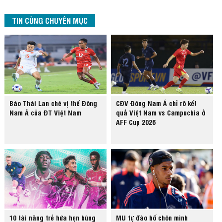
TIN CÙNG CHUYÊN MỤC
Báo Thái Lan chê vị thế Đông
CĐV Đông Nam Á chỉ rõ kết
Nam Á của ĐT Việt Nam
quả Việt Nam vs Campuchia ở
AFF Cup 2026
10 tài năng trẻ hứa hẹn bùng
MU tự đào hố chôn mình