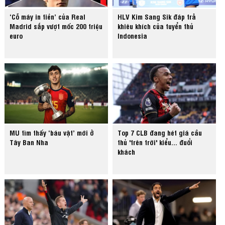
‘Cỗ máy in tiền’ của Real
HLV Kim Sang Sik đáp trả
Madrid sắp vượt mốc 200 triệu
khiêu khích của tuyển thủ
euro
Indonesia
MU tìm thấy ‘báu vật’ mới ở
Top 7 CLB đang hét giá cầu
Tây Ban Nha
thủ 'trên trời' kiểu... đuổi
khách