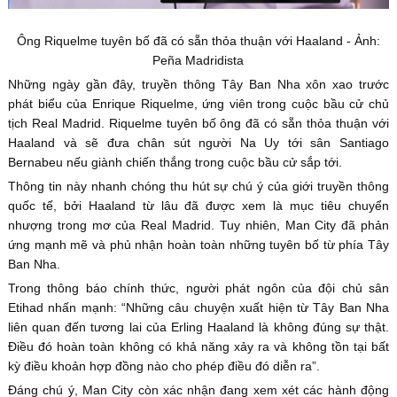
Ông Riquelme tuyên bố đã có sẵn thỏa thuận với Haaland - Ảnh:
Peña Madridista
Những ngày gần đây, truyền thông Tây Ban Nha xôn xao trước
phát biểu của Enrique Riquelme, ứng viên trong cuộc bầu cử chủ
tịch Real Madrid. Riquelme tuyên bố ông đã có sẵn thỏa thuận với
Haaland và sẽ đưa chân sút người Na Uy tới sân Santiago
Bernabeu nếu giành chiến thắng trong cuộc bầu cử sắp tới.
Thông tin này nhanh chóng thu hút sự chú ý của giới truyền thông
quốc tế, bởi Haaland từ lâu đã được xem là mục tiêu chuyển
nhượng trong mơ của Real Madrid. Tuy nhiên, Man City đã phản
ứng mạnh mẽ và phủ nhận hoàn toàn những tuyên bố từ phía Tây
Ban Nha.
Trong thông báo chính thức, người phát ngôn của đội chủ sân
Etihad nhấn mạnh: “Những câu chuyện xuất hiện từ Tây Ban Nha
liên quan đến tương lai của Erling Haaland là không đúng sự thật.
Điều đó hoàn toàn không có khả năng xảy ra và không tồn tại bất
kỳ điều khoản hợp đồng nào cho phép điều đó diễn ra”.
Đáng chú ý, Man City còn xác nhận đang xem xét các hành động