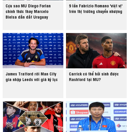
Cựu sao MU Diego Forlan
9 lần Fabrizio Romano 'việt vị'
chính thức thay Marcelo
trên thị trường chuyển nhượng
Bielsa dẫn dắt Uruguay
James Trafford rời Man City
Carrick có thể hồi sinh được
gia nhập Leeds với giá kỷ lục
Rashford tại MU?