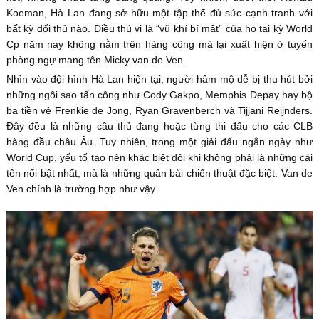
Koeman, Hà Lan đang sở hữu một tập thể đủ sức cạnh tranh với
bất kỳ đối thủ nào. Điều thú vị là “vũ khí bí mật” của họ tại kỳ World
Cp năm nay không nằm trên hàng công mà lại xuất hiện ở tuyến
phòng ngự mang tên Micky van de Ven.
Nhìn vào đội hình Hà Lan hiện tại, người hâm mộ dễ bị thu hút bởi
những ngôi sao tấn công như Cody Gakpo, Memphis Depay hay bộ
ba tiền vệ Frenkie de Jong, Ryan Gravenberch và Tijjani Reijnders.
Đây đều là những cầu thủ đang hoặc từng thi đấu cho các CLB
hàng đầu châu Âu. Tuy nhiên, trong một giải đấu ngắn ngày như
World Cup, yếu tố tạo nên khác biệt đôi khi không phải là những cái
tên nổi bật nhất, mà là những quân bài chiến thuật đặc biệt. Van de
Ven chính là trường hợp như vậy.