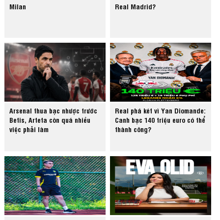
Milan
Real Madrid?
Arsenal thua bạc nhược trước
Real phá két vì Yan Diomande:
Betis, Arteta còn quá nhiều
Canh bạc 140 triệu euro có thể
việc phải làm
thành công?