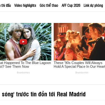
h thi đấu
Video highlights
Góc thể thao
AFF Cup 2026
Link dự phòng
 sóng' trước tin đồn tới Real Madrid