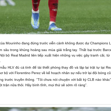
 của Mourinho đang đứng trước viễn cảnh không được dự Champions 
 sâu trong khủng hoảng sau mùa giải trắng tay. Thất bại trước Barc
Nội bộ Real Madrid liên tiếp xuất hiện những vụ việc gây tranh cãi, 
.
u HLV đủ cá tính để tái thiết phòng thay đồ và lập lại trật tự tại Re
sơ bộ với Florentino Perez về kế hoạch nhân sự nếu trở lại đội bóng cũ
ng trước truyền thông. “Tôi chưa nói chuyện với bất kỳ CLB nào khác”
 trận nữa thôi. Hãy bình tĩnh, mọi thứ sẽ sớm rõ ràng”.