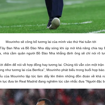
Mourinho sẽ công bố tương lai của mình vào thứ Hai tuần tới
g Tây Ban Nha và Bồ Đào Nha dậy sóng khi úp mở khả năng chia tay Be
a, nhà cầm quân người Bồ Đào Nha khẳng định ông sẽ chỉ nói rõ tươ
i điểm để nói về hợp đồng hay tương lai. Chúng tôi vẫn còn một trận đấ
 cũng như tương lai của Benfica”, Mourinho phát biểu trong buổi họp báo
iểu của Mourinho lập tức làm dấy lên thêm những đồn đoán về khả n
n tục đưa tin Real Madrid đang nghiêm túc cân nhắc đưa “Người đặc biệt