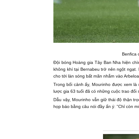
Benfica
Đội bóng Hoàng gia Tây Ban Nha hiện chìm
không khí tại Bernabeu trở nên ngột ngạt. 
cho tới làn sóng bất mãn nhắm vào Arbeloa
Trong bối cảnh ấy, Mourinho được xem là mẫ
lược gia 63 tuổi đã có những cuộc trao đổi 
Dẫu vậy, Mourinho vẫn giữ thái độ thận trọ
họp báo bằng câu nói đầy ẩn ý: “Chỉ còn một