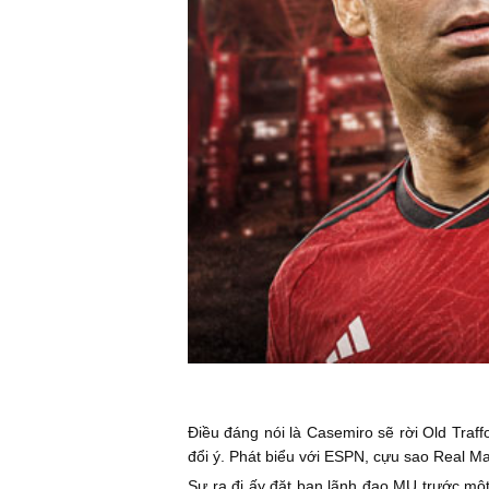
Điều đáng nói là Casemiro sẽ rời Old Traf
đổi ý. Phát biểu với ESPN, cựu sao Real Ma
Sự ra đi ấy đặt ban lãnh đạo MU trước một