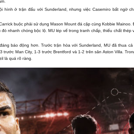
âm.
ội hình ở trận đấu với Sunderland, nhưng việc Casemiro bất ngờ ch
Carrick buộc phải sử dụng Mason Mount đá cặp cùng Kobbie Mainoo. Đâ
u đó nhanh chóng bộc lộ. MU lép vế trong tranh chấp, thiếu chất thép 
đáng báo động hơn. Trước trận hòa với Sunderland, MU đã thua cả
3 trước Man City, 1-3 trước Brentford và 1-2 trên sân Aston Villa. Tro
l là quá rõ ràng.