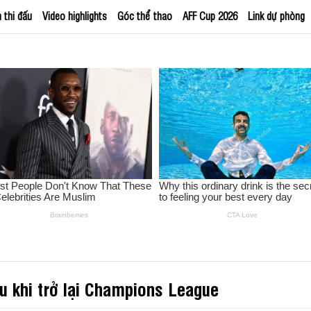
h thi đấu
Video highlights
Góc thể thao
AFF Cup 2026
Link dự phòng
u khi trở lại Champions League