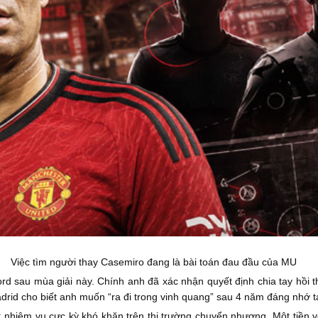
Việc tìm người thay Casemiro đang là bài toán đau đầu của MU
ford sau mùa giải này. Chính anh đã xác nhận quyết định chia tay hồ
drid cho biết anh muốn “ra đi trong vinh quang” sau 4 năm đáng nhớ t
 nhiệm vụ cực kỳ khó khăn trên thị trường chuyển nhượng. Một tiền v