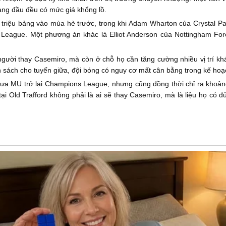
àng đầu đều có mức giá khổng lồ.
 triệu bảng vào mùa hè trước, trong khi Adam Wharton của Crystal 
 League. Một phương án khác là Elliot Anderson của Nottingham Fo
ười thay Casemiro, mà còn ở chỗ họ cần tăng cường nhiều vị trí khác
n sách cho tuyến giữa, đội bóng có nguy cơ mất cân bằng trong kế hoạ
 đưa MU trở lại Champions League, nhưng cũng đồng thời chỉ ra khoả
tại Old Trafford không phải là ai sẽ thay Casemiro, mà là liệu họ có