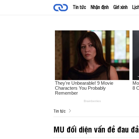
Tin tức
Nhận định
Girl xinh
Lịc
Tin tức
MU đối diện vấn đề đau đầ