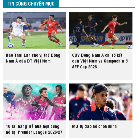
TIN CÙNG CHUYÊN MỤC
Báo Thái Lan chê vị thế Đông
CĐV Đông Nam Á chỉ rõ kết
Nam Á của ĐT Việt Nam
quả Việt Nam vs Campuchia ở
AFF Cup 2026
10 tài năng trẻ hứa hẹn bùng
MU tự đào hố chôn mình
nổ tại Premier League 2026/27