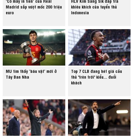
‘Cỗ máy in tiền’ của Real
HLV Kim Sang Sik đáp trả
Madrid sắp vượt mốc 200 triệu
khiêu khích của tuyển thủ
euro
Indonesia
MU tìm thấy ‘báu vật’ mới ở
Top 7 CLB đang hét giá cầu
Tây Ban Nha
thủ 'trên trời' kiểu... đuổi
khách