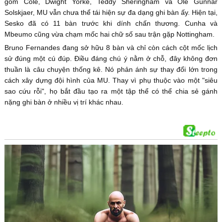
gồm Cole, Dwight Yorke, Teddy Sheringham và Ole Gunnar
Solskjaer, MU vẫn chưa thể tái hiện sự đa dạng ghi bàn ấy. Hiện tại,
Sesko đã có 11 bàn trước khi dính chấn thương. Cunha và
Mbeumo cũng vừa chạm mốc hai chữ số sau trận gặp Nottingham.
Bruno Fernandes đang sở hữu 8 bàn và chỉ còn cách cột mốc lịch
sử đúng một cú đúp. Điều đáng chú ý nằm ở chỗ, đây không đơn
thuần là câu chuyện thống kê. Nó phản ánh sự thay đổi lớn trong
cách xây dựng đội hình của MU. Thay vì phụ thuộc vào một "siêu
sao cứu rỗi", họ bắt đầu tạo ra một tập thể có thể chia sẻ gánh
nặng ghi bàn ở nhiều vị trí khác nhau.