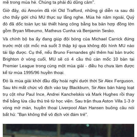
mẽ trong mùa hè. Chúng ta phải đủ dũng cảm".
Giờ đây, dù Amorim đã rời Old Trafford, những gì diễn ra sau đó
cho thấy giới chủ MU thực sự lắng nghe. Mùa hè năm ngoái, Quỷ
đỏ đã dốc toàn lực tái thiết hàng công bằng ba bản hợp đồng lớn
gồm Bryan Mbeumo, Matheus Cunha và Benjamin Sesko.
Và chính bộ ba ấy đang giúp đội bóng của Michael Carrick đứng
trước một cột mốc mà suốt 3 thập kỷ qua không đội hình MU nào
tái lập được. Cụ thể, nếu Bruno Fernandes ghi thêm hai bàn trước
Brighton ở vòng cuối, MU sẽ có 4 cầu thủ cán mốc 10 bàn tại
Premier League trong cùng một mùa giải - điều họ chưa làm được
kể từ mùa 1995/96 huyền thoại.
Đó là mùa giải khởi đầu đầy hoài nghi dưới thời Sir Alex Ferguson.
Sau khi mất chức vô địch vào tay Blackburn, Sir Alex bán hàng loạt
trụ cột như Paul Ince, Andrei Kanchelskis và Mark Hughes rồi thay
thế bằng lứa cầu thủ trẻ từ học viện. Sau trận thua Aston Villa 1-3 ở
vòng mở màn, huyền thoại Liverpool Alan Hansen buông câu nói
bất hủ: "Bạn không thể vô địch với đám trẻ".