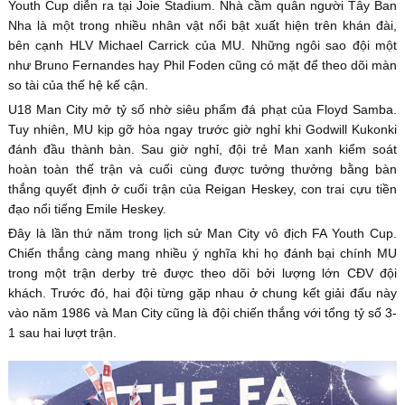
Youth Cup diễn ra tại Joie Stadium. Nhà cầm quân người Tây Ban
Nha là một trong nhiều nhân vật nổi bật xuất hiện trên khán đài,
bên cạnh HLV Michael Carrick của MU. Những ngôi sao đội một
như Bruno Fernandes hay Phil Foden cũng có mặt để theo dõi màn
so tài của thế hệ kế cận.
U18 Man City mở tỷ số nhờ siêu phẩm đá phạt của Floyd Samba.
Tuy nhiên, MU kịp gỡ hòa ngay trước giờ nghỉ khi Godwill Kukonki
đánh đầu thành bàn. Sau giờ nghỉ, đội trẻ Man xanh kiểm soát
hoàn toàn thế trận và cuối cùng được tưởng thưởng bằng bàn
thắng quyết định ở cuối trận của Reigan Heskey, con trai cựu tiền
đạo nổi tiếng Emile Heskey.
Đây là lần thứ năm trong lịch sử Man City vô địch FA Youth Cup.
Chiến thắng càng mang nhiều ý nghĩa khi họ đánh bại chính MU
trong một trận derby trẻ được theo dõi bởi lượng lớn CĐV đội
khách. Trước đó, hai đội từng gặp nhau ở chung kết giải đấu này
vào năm 1986 và Man City cũng là đội chiến thắng với tổng tỷ số 3-
1 sau hai lượt trận.