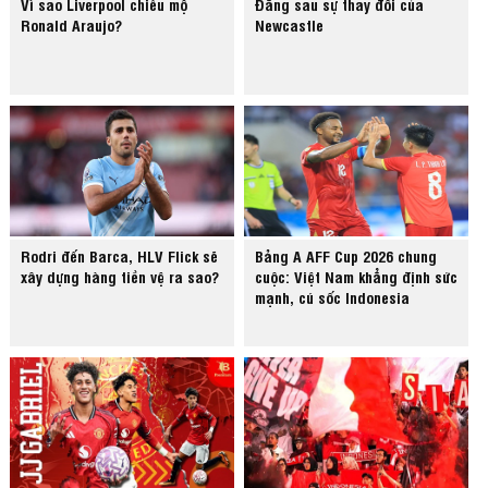
Vì sao Liverpool chiêu mộ
Đằng sau sự thay đổi của
Ronald Araujo?
Newcastle
Rodri đến Barca, HLV Flick sẽ
Bảng A AFF Cup 2026 chung
xây dựng hàng tiền vệ ra sao?
cuộc: Việt Nam khẳng định sức
mạnh, cú sốc Indonesia