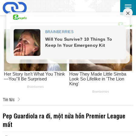
Tin tức
Pep Guardiola ra đi, một nửa hồn Premier League
mất