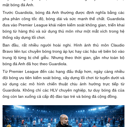
mặt bóng đá Anh.
Trước Guardiola, bóng đá Anh thường được định nghĩa bằng các
pha phản công tốc độ, bóng dài và sức mạnh thể chất. Guardiola
đưa vào Premier League khái niệm kiểm soát không gian, triển khai
bóng từ hàng thủ và sử dụng thủ môn như một mắt xích trong hệ
thống xây dựng lối chơi.
Ban đầu, rất nhiều người hoài nghi. Hình ảnh thủ môn Claudio
Bravo liên tục chuyền bóng trong áp lực hay các hậu vệ biên bó vào
trung lộ từng bị chế giễu. Nhưng theo thời gian, gần như toàn bộ
bóng đá Anh đã học theo Guardiola.
Từ Premier League đến các hạng đấu thấp hơn, ngày càng nhiều
đội bóng ưu tiên kiểm soát bóng, xây dựng lối chơi từ tuyến dưới và
sử dụng các mô hình chiến thuật chịu ảnh hưởng trực tiếp từ
Guardiola. Không chỉ các HLV chuyên nghiệp, tư duy bóng đá của
ông còn lan xuống cả cấp độ đào tạo trẻ và bóng đá cộng đồng.