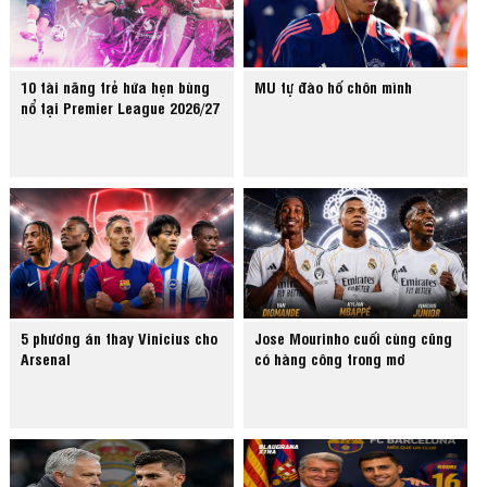
10 tài năng trẻ hứa hẹn bùng
MU tự đào hố chôn mình
nổ tại Premier League 2026/27
5 phương án thay Vinicius cho
Jose Mourinho cuối cùng cũng
Arsenal
có hàng công trong mơ