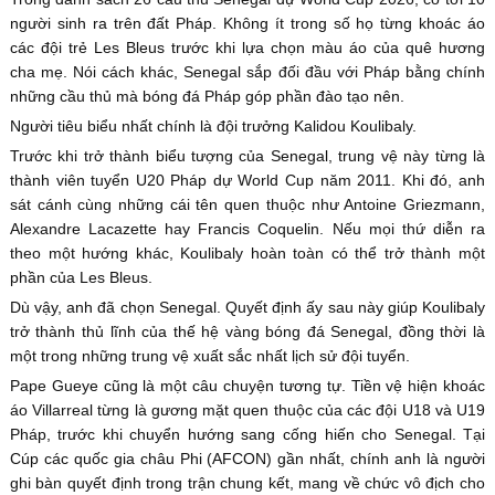
người sinh ra trên đất Pháp. Không ít trong số họ từng khoác áo
các đội trẻ Les Bleus trước khi lựa chọn màu áo của quê hương
cha mẹ. Nói cách khác, Senegal sắp đối đầu với Pháp bằng chính
những cầu thủ mà bóng đá Pháp góp phần đào tạo nên.
Người tiêu biểu nhất chính là đội trưởng Kalidou Koulibaly.
Trước khi trở thành biểu tượng của Senegal, trung vệ này từng là
thành viên tuyển U20 Pháp dự World Cup năm 2011. Khi đó, anh
sát cánh cùng những cái tên quen thuộc như Antoine Griezmann,
Alexandre Lacazette hay Francis Coquelin. Nếu mọi thứ diễn ra
theo một hướng khác, Koulibaly hoàn toàn có thể trở thành một
phần của Les Bleus.
Dù vậy, anh đã chọn Senegal. Quyết định ấy sau này giúp Koulibaly
trở thành thủ lĩnh của thế hệ vàng bóng đá Senegal, đồng thời là
một trong những trung vệ xuất sắc nhất lịch sử đội tuyển.
Pape Gueye cũng là một câu chuyện tương tự. Tiền vệ hiện khoác
áo Villarreal từng là gương mặt quen thuộc của các đội U18 và U19
Pháp, trước khi chuyển hướng sang cống hiến cho Senegal. Tại
Cúp các quốc gia châu Phi (AFCON) gần nhất, chính anh là người
ghi bàn quyết định trong trận chung kết, mang về chức vô địch cho