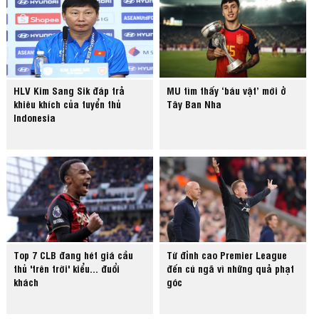
HLV Kim Sang Sik đáp trả
MU tìm thấy ‘báu vật’ mới ở
khiêu khích của tuyển thủ
Tây Ban Nha
Indonesia
Top 7 CLB đang hét giá cầu
Từ đỉnh cao Premier League
thủ 'trên trời' kiểu... đuổi
đến cú ngã vì những quả phạt
khách
góc