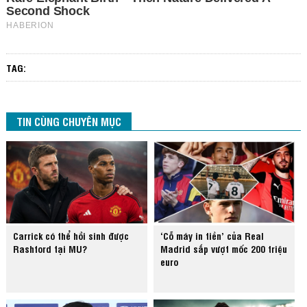
TAG:
TIN CÙNG CHUYÊN MỤC
Carrick có thể hồi sinh được
‘Cỗ máy in tiền’ của Real
Rashford tại MU?
Madrid sắp vượt mốc 200 triệu
euro