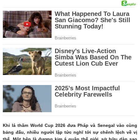
Khi lá thăm World Cup 2026 đưa Pháp và Senegal vào cùng
bảng đấu, nhiều người lập tức nghĩ tới sự chênh lệch về vị
thế. Một bên là đương kim á quân thế giới, sở hữu dàn sao