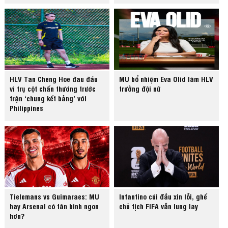
HLV Tan Cheng Hoe đau đầu
MU bổ nhiệm Eva Olid làm HLV
vì trụ cột chấn thương trước
trưởng đội nữ
trận ‘chung kết bảng’ với
Philippines
Tielemans vs Guimaraes: MU
Infantino cúi đầu xin lỗi, ghế
hay Arsenal có tân binh ngon
chủ tịch FIFA vẫn lung lay
hơn?