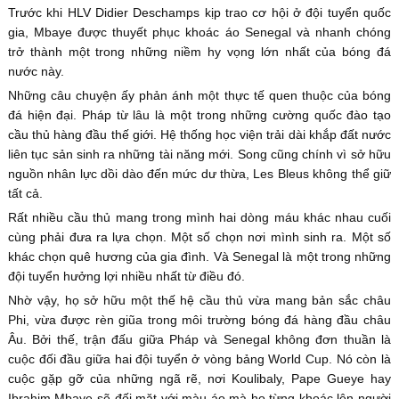
Trước khi HLV Didier Deschamps kịp trao cơ hội ở đội tuyển quốc
gia, Mbaye được thuyết phục khoác áo Senegal và nhanh chóng
trở thành một trong những niềm hy vọng lớn nhất của bóng đá
nước này.
Những câu chuyện ấy phản ánh một thực tế quen thuộc của bóng
đá hiện đại. Pháp từ lâu là một trong những cường quốc đào tạo
cầu thủ hàng đầu thế giới. Hệ thống học viện trải dài khắp đất nước
liên tục sản sinh ra những tài năng mới. Song cũng chính vì sở hữu
nguồn nhân lực dồi dào đến mức dư thừa, Les Bleus không thể giữ
tất cả.
Rất nhiều cầu thủ mang trong mình hai dòng máu khác nhau cuối
cùng phải đưa ra lựa chọn. Một số chọn nơi mình sinh ra. Một số
khác chọn quê hương của gia đình. Và Senegal là một trong những
đội tuyển hưởng lợi nhiều nhất từ điều đó.
Nhờ vậy, họ sở hữu một thế hệ cầu thủ vừa mang bản sắc châu
Phi, vừa được rèn giũa trong môi trường bóng đá hàng đầu châu
Âu. Bởi thế, trận đấu giữa Pháp và Senegal không đơn thuần là
cuộc đối đầu giữa hai đội tuyển ở vòng bảng World Cup. Nó còn là
cuộc gặp gỡ của những ngã rẽ, nơi Koulibaly, Pape Gueye hay
Ibrahim Mbaye sẽ đối mặt với màu áo mà họ từng khoác lên người