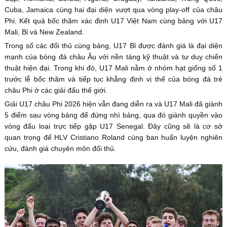
Cuba, Jamaica cùng hai đại diện vượt qua vòng play-off của châu
Phi. Kết quả bốc thăm xác định U17 Việt Nam cùng bảng với U17
Mali, Bỉ và New Zealand.
Trong số các đối thủ cùng bảng, U17 Bỉ được đánh giá là đại diện
mạnh của bóng đá châu Âu với nền tảng kỹ thuật và tư duy chiến
thuật hiện đại. Trong khi đó, U17 Mali nằm ở nhóm hạt giống số 1
trước lễ bốc thăm và tiếp tục khẳng định vị thế của bóng đá trẻ
châu Phi ở các giải đấu thế giới.
Giải U17 châu Phi 2026 hiện vẫn đang diễn ra và U17 Mali đã giành
5 điểm sau vòng bảng để đứng nhì bảng, qua đó giành quyền vào
vòng đấu loại trực tiếp gặp U17 Senegal. Đây cũng sẽ là cơ sở
quan trọng để HLV Cristiano Roland cùng ban huấn luyện nghiên
cứu, đánh giá chuyên môn đối thủ.