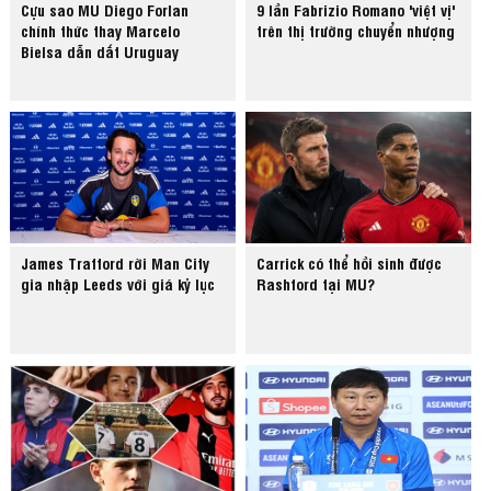
Cựu sao MU Diego Forlan
9 lần Fabrizio Romano 'việt vị'
chính thức thay Marcelo
trên thị trường chuyển nhượng
Bielsa dẫn dắt Uruguay
James Trafford rời Man City
Carrick có thể hồi sinh được
gia nhập Leeds với giá kỷ lục
Rashford tại MU?