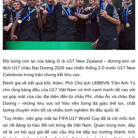
Đội bóng còn lại của bảng G là U17 New Zealand – đương kim vô
địch U17 châu Đại Dương 2026 sau chiến thắng 2-0 trước U17 New
Caledonia trong trận chung kết khu vực.
Đánh giá về kết quả bốc thăm, Phó Chủ tịch LĐBĐVN Trần Anh Tú
cho rằng bảng đấu của U17 Việt Nam có tính cạnh tranh rất cao với
sự góp mặt của các đại diện đến từ châu Phi, châu Âu và châu Đại
Dương – những khu vực sở hữu nền bóng đá giàu thể lực, chất
lượng chuyên môn tốt và nhiều kinh nghiệm thi đấu quốc tế.
“Tuy nhiên, việc góp mặt tại FIFA U17 World Cup đã là cột mốc lịch
sử rất đáng tự hào đối với bóng đá Việt Nam. Quan trọng hơn, đây
sẽ là cơ hội quý giá để các cầu thủ trẻ tiếp tục trưởng thành, tích