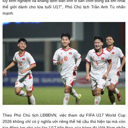
lũy kinh nghiệm và khẳng định bản lĩnh ở sân chơi bóng đá lớn nhất
thế giới dành cho lứa tuổi U17”, Phó Chủ tịch Trần Anh Tú nhấn
mạnh.
Theo Phó Chủ tịch LĐBĐVN, việc tham dự FIFA U17 World Cup
2026 không chỉ có ý nghĩa với riêng thế hệ cầu thủ hiện tại mà còn
tạo động lực cho các lứa U17 tiếp theo của bóng đá Việt Nam phấn