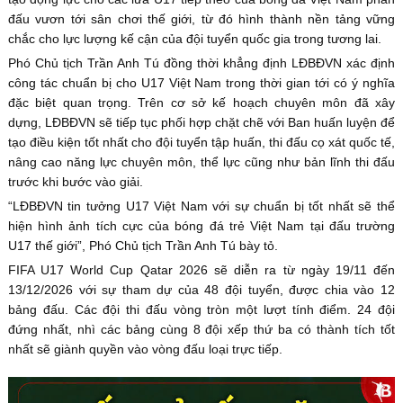
đấu vươn tới sân chơi thế giới, từ đó hình thành nền tảng vững
chắc cho lực lượng kế cận của đội tuyển quốc gia trong tương lai.
Phó Chủ tịch Trần Anh Tú đồng thời khẳng định LĐBĐVN xác định
công tác chuẩn bị cho U17 Việt Nam trong thời gian tới có ý nghĩa
đặc biệt quan trọng. Trên cơ sở kế hoạch chuyên môn đã xây
dựng, LĐBĐVN sẽ tiếp tục phối hợp chặt chẽ với Ban huấn luyện để
tạo điều kiện tốt nhất cho đội tuyển tập huấn, thi đấu cọ xát quốc tế,
nâng cao năng lực chuyên môn, thể lực cũng như bản lĩnh thi đấu
trước khi bước vào giải.
“LĐBĐVN tin tưởng U17 Việt Nam với sự chuẩn bị tốt nhất sẽ thể
hiện hình ảnh tích cực của bóng đá trẻ Việt Nam tại đấu trường
U17 thế giới”, Phó Chủ tịch Trần Anh Tú bày tỏ.
FIFA U17 World Cup Qatar 2026 sẽ diễn ra từ ngày 19/11 đến
13/12/2026 với sự tham dự của 48 đội tuyển, được chia vào 12
bảng đấu. Các đội thi đấu vòng tròn một lượt tính điểm. 24 đội
đứng nhất, nhì các bảng cùng 8 đội xếp thứ ba có thành tích tốt
nhất sẽ giành quyền vào vòng đấu loại trực tiếp.