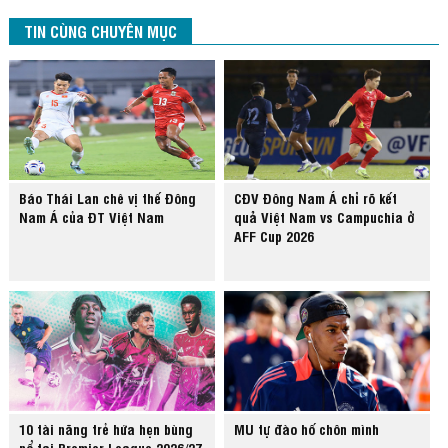
TIN CÙNG CHUYÊN MỤC
Báo Thái Lan chê vị thế Đông
CĐV Đông Nam Á chỉ rõ kết
Nam Á của ĐT Việt Nam
quả Việt Nam vs Campuchia ở
AFF Cup 2026
10 tài năng trẻ hứa hẹn bùng
MU tự đào hố chôn mình
nổ tại Premier League 2026/27