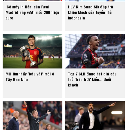
‘Cỗ máy in tiền’ của Real
HLV Kim Sang Sik đáp trả
Madrid sắp vượt mốc 200 triệu
khiêu khích của tuyển thủ
euro
Indonesia
MU tìm thấy ‘báu vật’ mới ở
Top 7 CLB đang hét giá cầu
Tây Ban Nha
thủ 'trên trời' kiểu... đuổi
khách