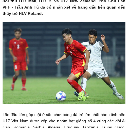
đối thủ U17 Mali, U17 Bỉ và U17 New Zealand. Phó Chủ tịch
VFF - Trần Anh Tú đã có nhận xét về bảng đấu liên quan đến
thầy trò HLV Roland.
Lần đầu tiên góp mặt ở sân chơi bóng đá trẻ lớn nhất hành tinh nên
U17 Việt Nam được xếp vào nhóm hạt giống số 4 cùng các đội Ai
Cập, Romania, Serbia, Algeria, Uruguay, Tanzania, Trung Quốc,