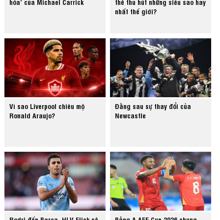
hóa’ của Michael Carrick
thể thu hút những siêu sao hay
nhất thế giới?
Vì sao Liverpool chiêu mộ
Đằng sau sự thay đổi của
Ronald Araujo?
Newcastle
Rodri đến Barca, HLV Flick sẽ
Bảng A AFF Cup 2026 chung