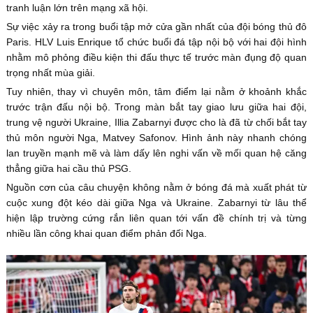
tranh luận lớn trên mạng xã hội.
Sự việc xảy ra trong buổi tập mở cửa gần nhất của đội bóng thủ đô
Paris. HLV Luis Enrique tổ chức buổi đá tập nội bộ với hai đội hình
nhằm mô phỏng điều kiện thi đấu thực tế trước màn đụng độ quan
trọng nhất mùa giải.
Tuy nhiên, thay vì chuyên môn, tâm điểm lại nằm ở khoảnh khắc
trước trận đấu nội bộ. Trong màn bắt tay giao lưu giữa hai đội,
trung vệ người Ukraine, Illia Zabarnyi được cho là đã từ chối bắt tay
thủ môn người Nga, Matvey Safonov. Hình ảnh này nhanh chóng
lan truyền mạnh mẽ và làm dấy lên nghi vấn về mối quan hệ căng
thẳng giữa hai cầu thủ PSG.
Nguồn cơn của câu chuyện không nằm ở bóng đá mà xuất phát từ
cuộc xung đột kéo dài giữa Nga và Ukraine. Zabarnyi từ lâu thể
hiện lập trường cứng rắn liên quan tới vấn đề chính trị và từng
nhiều lần công khai quan điểm phản đối Nga.