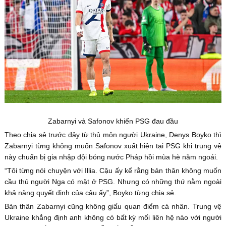
Zabarnyi và Safonov khiến PSG đau đầu
Theo chia sẻ trước đây từ thủ môn người Ukraine, Denys Boyko thì
Zabarnyi từng không muốn Safonov xuất hiện tại PSG khi trung vệ
này chuẩn bị gia nhập đội bóng nước Pháp hồi mùa hè năm ngoái.
“Tôi từng nói chuyện với Illia. Cậu ấy kể rằng bản thân không muốn
cầu thủ người Nga có mặt ở PSG. Nhưng có những thứ nằm ngoài
khả năng quyết định của cậu ấy”, Boyko từng chia sẻ.
Bản thân Zabarnyi cũng không giấu quan điểm cá nhân. Trung vệ
Ukraine khẳng định anh không có bất kỳ mối liên hệ nào với người