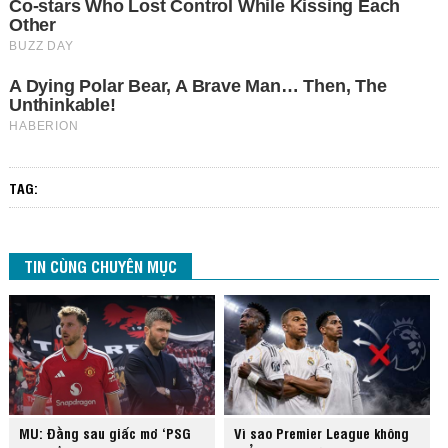
TAG:
TIN CÙNG CHUYÊN MỤC
MU: Đằng sau giấc mơ ‘PSG
Vì sao Premier League không