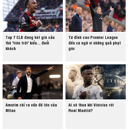
Top 7 CLB đang hét giá cầu
Từ đỉnh cao Premier League
thủ 'trên trời' kiểu... đuổi
đến cú ngã vì những quả phạt
khách
góc
Amorim chỉ ra vấn đề lớn của
Ai sẽ thua khi Vinicius rời
Milan
Real Madrid?