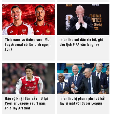
Tielemans vs Guimaraes: MU
Infantino cúi đầu xin lỗi, ghế
hay Arsenal có tân binh ngon
chủ tịch FIFA vẫn lung lay
hơn?
Hậu vệ Nhật Bản sắp trở lại
Infantino bị phanh phui cú bắt
Premier League sau 1 năm
tay bí mật với Super League
chia tay Arsenal