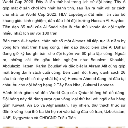
World Cup 2026. Đây là lần thứ hai trong lịch sử đội bóng Tây Á
góp mặt ở sân chơi lớn nhất hành tinh, sau lần ra mắt với tư cách
chủ nhà tại World Cup 2022. HLV Lopetegui đặt niềm tin vào bộ
khung giàu kinh nghiệm, dẫn đầu bởi đội trưởng Hassan Al-Haydos.
Tiền đạo 35 tuổi của Al Sadd hiện là cầu thủ khoác áo đội tuyển
nhiều nhất lịch sử với 188 trận.
Bên cạnh Al-Haydos, chân sút số một Almoez Ali tiếp tục là niềm hy
vọng lớn nhất trên hàng công. Tiền đạo thuộc biên chế Al Duhail
đang giữ kỷ lục ghi bàn cho đội tuyển với 60 pha lập công. Ngoài
ra, những cái tên giàu kinh nghiệm như Boualem Khoukhi,
Abdulaziz Hatem, Karim Boudiaf và đặc biệt là Akram Afif cũng góp
mặt trong danh sách cuối cùng. Bên cạnh đó, trong danh sách 26
cầu thủ này chỉ có duy nhất hậu vệ Homam Ahmed đang thi đấu tại
châu Âu cho đội bóng hạng 2 Tây Ban Nha, Cultural Leonesa.
Hành trình giành vé đến World Cup của Qatar không hề dễ dàng.
Đội bóng này dễ dàng vượt qua vòng loại thứ hai với ngôi đầu bảng
gồm Kuwait, Ấn Độ và Afghanistan. Tuy nhiên, thử thách thực sự
đến ở vòng loại thứ ba khi họ rơi vào bảng đấu có Iran, Uzbekistan,
UAE, Kyrgyzstan và CHDCND Triều Tiên.