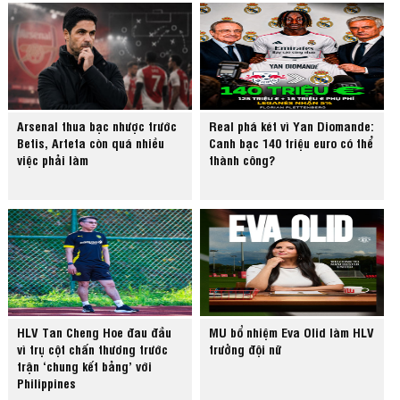
Arsenal thua bạc nhược trước
Real phá két vì Yan Diomande:
Betis, Arteta còn quá nhiều
Canh bạc 140 triệu euro có thể
việc phải làm
thành công?
HLV Tan Cheng Hoe đau đầu
MU bổ nhiệm Eva Olid làm HLV
vì trụ cột chấn thương trước
trưởng đội nữ
trận ‘chung kết bảng’ với
Philippines