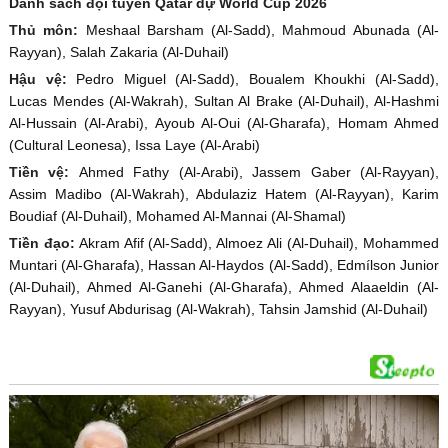
Danh sách đội tuyển Qatar dự World Cup 2026
Thủ môn:
Meshaal Barsham (Al-Sadd), Mahmoud Abunada (Al-
Rayyan), Salah Zakaria (Al-Duhail)
Hậu vệ:
Pedro Miguel (Al-Sadd), Boualem Khoukhi (Al-Sadd),
Lucas Mendes (Al-Wakrah), Sultan Al Brake (Al-Duhail), Al-Hashmi
Al-Hussain (Al-Arabi), Ayoub Al-Oui (Al-Gharafa), Homam Ahmed
(Cultural Leonesa), Issa Laye (Al-Arabi)
Tiền vệ:
Ahmed Fathy (Al-Arabi), Jassem Gaber (Al-Rayyan),
Assim Madibo (Al-Wakrah), Abdulaziz Hatem (Al-Rayyan), Karim
Boudiaf (Al-Duhail), Mohamed Al-Mannai (Al-Shamal)
Tiền đạo:
Akram Afif (Al-Sadd), Almoez Ali (Al-Duhail), Mohammed
Muntari (Al-Gharafa), Hassan Al-Haydos (Al-Sadd), Edmílson Junior
(Al-Duhail), Ahmed Al-Ganehi (Al-Gharafa), Ahmed Alaaeldin (Al-
Rayyan), Yusuf Abdurisag (Al-Wakrah), Tahsin Jamshid (Al-Duhail)