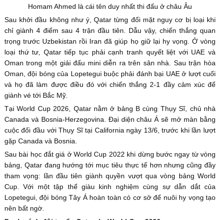
Homam Ahmed là cái tên duy nhất thi đấu ở châu Âu
Sau khởi đầu không như ý, Qatar từng đối mặt nguy cơ bị loại khi
chỉ giành 4 điểm sau 4 trận đầu tiên. Dẫu vậy, chiến thắng quan
trọng trước Uzbekistan rồi Iran đã giúp họ giữ lại hy vọng. Ở vòng
loại thứ tư, Qatar tiếp tục phải cạnh tranh quyết liệt với UAE và
Oman trong một giải đấu mini diễn ra trên sân nhà. Sau trận hòa
Oman, đội bóng của Lopetegui buộc phải đánh bại UAE ở lượt cuối
và họ đã làm được điều đó với chiến thắng 2-1 đầy cảm xúc để
giành vé tới Bắc Mỹ.
Tại World Cup 2026, Qatar nằm ở bảng B cùng Thụy Sĩ, chủ nhà
Canada và Bosnia-Herzegovina. Đại diện châu Á sẽ mở màn bằng
cuộc đối đầu với Thụy Sĩ tại California ngày 13/6, trước khi lần lượt
gặp Canada và Bosnia.
Sau bài học đắt giá ở World Cup 2022 khi dừng bước ngay từ vòng
bảng, Qatar đang hướng tới mục tiêu thực tế hơn nhưng cũng đầy
tham vọng: lần đầu tiên giành quyền vượt qua vòng bảng World
Cup. Với một tập thể giàu kinh nghiệm cùng sự dẫn dắt của
Lopetegui, đội bóng Tây Á hoàn toàn có cơ sở để nuôi hy vọng tạo
nên bất ngờ.