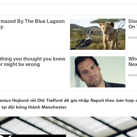
mus Hojlund rời Old Trafford để gia nhập Napoli theo bản hợp 
 tại đội bóng thành Manchester.