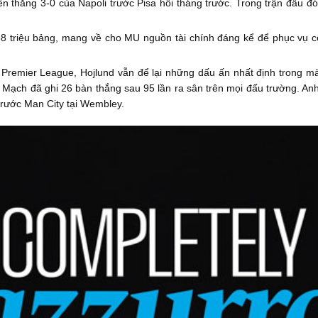
n thắng 3-0 của Napoli trước Pisa hồi tháng trước. Trong trận đấu đó
8 triệu bảng, mang về cho MU nguồn tài chính đáng kể để phục vụ côn
 Premier League, Hojlund vẫn để lại những dấu ấn nhất định trong m
Mạch đã ghi 26 bàn thắng sau 95 lần ra sân trên mọi đấu trường. Anh
rước Man City tại Wembley.