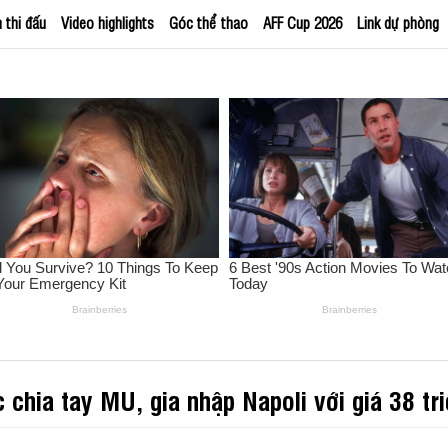
h thi đấu
Video highlights
Góc thể thao
AFF Cup 2026
Link dự phòng
chia tay MU, gia nhập Napoli với giá 38 tr