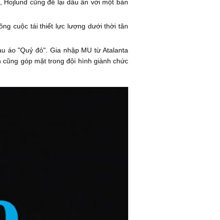
, Hojlund cũng để lại dấu ấn với một bàn
g cuộc tái thiết lực lượng dưới thời tân
àu áo "Quỷ đỏ". Gia nhập MU từ Atalanta
 cũng góp mặt trong đội hình giành chức