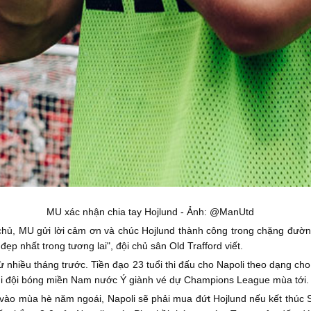
MU xác nhận chia tay Hojlund - Ảnh: @ManUtd
chủ, MU gửi lời cảm ơn và chúc Hojlund thành công trong chặng đường
ẹp nhất trong tương lai", đội chủ sân Old Trafford viết.
từ nhiều tháng trước. Tiền đạo 23 tuổi thi đấu cho Napoli theo dạng 
hi đội bóng miền Nam nước Ý giành vé dự Champions League mùa tới.
vào mùa hè năm ngoái, Napoli sẽ phải mua đứt Hojlund nếu kết thúc S