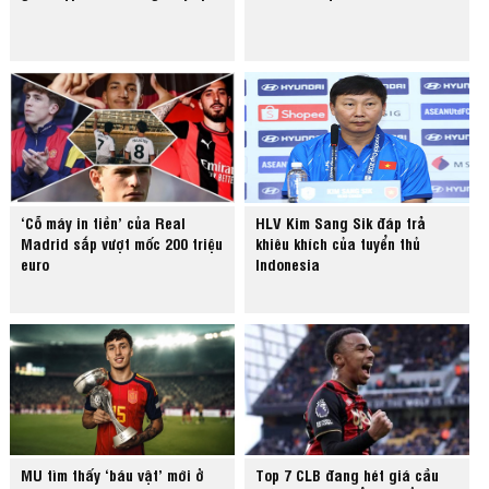
‘Cỗ máy in tiền’ của Real
HLV Kim Sang Sik đáp trả
Madrid sắp vượt mốc 200 triệu
khiêu khích của tuyển thủ
euro
Indonesia
MU tìm thấy ‘báu vật’ mới ở
Top 7 CLB đang hét giá cầu