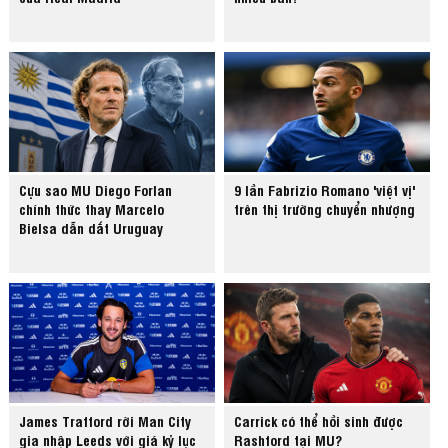
Cựu sao MU Diego Forlan
9 lần Fabrizio Romano 'việt vị'
chính thức thay Marcelo
trên thị trường chuyển nhượng
Bielsa dẫn dắt Uruguay
James Trafford rời Man City
Carrick có thể hồi sinh được
gia nhập Leeds với giá kỷ lục
Rashford tại MU?