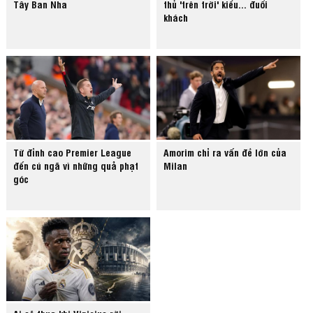
Tây Ban Nha
thủ 'trên trời' kiểu... đuổi
khách
Từ đỉnh cao Premier League
Amorim chỉ ra vấn đề lớn của
đến cú ngã vì những quả phạt
Milan
góc