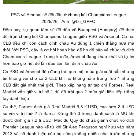
PSG và Arsenal sẽ đối đầu ở chung kết Champions League
2025/26 - Ảnh: @Le_GPFC
Đêm nay, sự quan tâm sẽ đổ dồn về Budapest (Hungary) để theo
dõi trận chung kết Champions League giữa PSG và Arsenal. Cả hai
CLB đều chỉ còn cách đỉnh châu Âu đúng 1 chiến thắng nữa mà
thôi. Với PSG, đây là cơ hội hoàn hảo để họ để bảo vệ chức vô địch
Champions League. Trong khi đó, Arsenal đang khao khát và tự tin
hơn bao giờ hết để lần đầu tiên lên đỉnh châu Âu.
Cả PSG và Arsenal đều đang trải qua một mùa giải xuất sắc nhưng
tin không vui cho cả 2 CLB khi họ không nằm trong Top 4 những
CLB đắt giá nhất thế giới. Theo xếp hạng từ tạp chí Forbes, Real
Madrid vẫn giữ vị trí số 1 dù đã trải qua 2 mùa giải liên tiếp trắng
tay danh hiệu.
Cụ thể, Forbes định giá Real Madrid 9,5 tỉ USD, cao hơn 2 tỉ USD
so với vị trí thứ 2 là Barca. Đứng thứ 3 trong danh sách là MU khi
được định giá 7,2 tỉ USD. Mặc dù Quỷ đỏ chưa giành chức vô địch
Premier League nào kể từ khi Sir Alex Ferguson nghỉ hưu vào năm
2013 và số danh hiệu của họ cũng không nhiều như trước nhưng