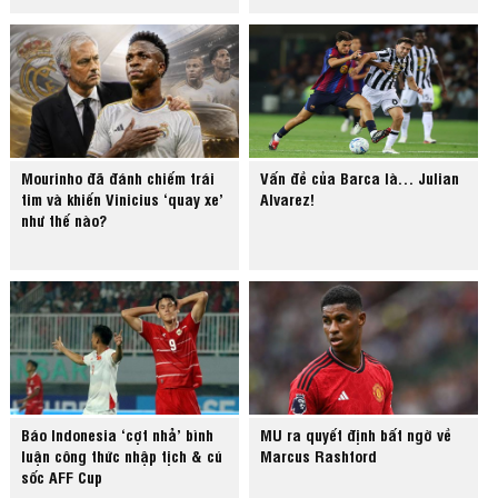
Mourinho đã đánh chiếm trái
Vấn đề của Barca là… Julian
tim và khiến Vinicius ‘quay xe’
Alvarez!
như thế nào?
Báo Indonesia ‘cợt nhả’ bình
MU ra quyết định bất ngờ về
luận công thức nhập tịch & cú
Marcus Rashford
sốc AFF Cup