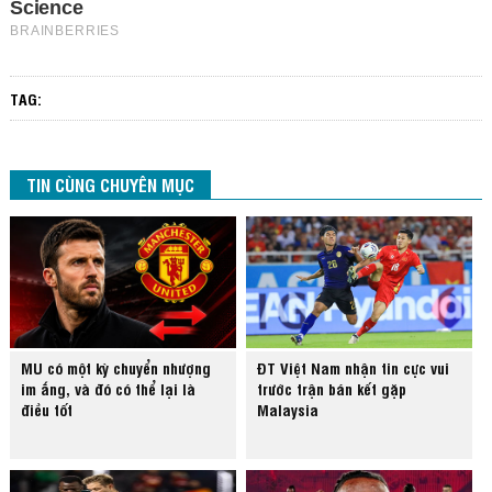
TAG:
TIN CÙNG CHUYÊN MỤC
MU có một kỳ chuyển nhượng
ĐT Việt Nam nhận tin cực vui
im ắng, và đó có thể lại là
trước trận bán kết gặp
điều tốt
Malaysia