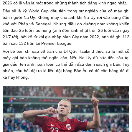
2026 có lẽ vẫn là một trong những thành tích đáng kinh ngạc nhất.
Đây sẽ là kỳ World Cup đầu tiên trong sự nghiệp của cỗ máy ghi
bàn người Na Uy. Không may cho anh khi Na Uy rơi vào bảng đấu
khó với Pháp và Senegal. Nhưng điều đó dường như không khiến
tiền đạo 25 tuổi nao núng (anh đón sinh nhật tròn 26 tuổi vào ngày
21/7 tới), bởi kể từ khi gia nhập Man City năm 2022, anh đã ghi 112
bàn sau 132 trận tại Premier League.
Với 55 bàn chỉ sau 58 trận cho ĐTQG, Haaland thực sự là một cỗ
máy ghi bàn không thể ngăn cản. Nếu Na Uy đủ sức tiến sâu tại
giải đấu, tên anh hoàn toàn có thể dẫn đầu danh sách ghi bàn. Tuy
nhiên, câu hỏi đặt ra là liệu đội bóng Bắc Âu có đủ cân bằng để đi
xa hay không.