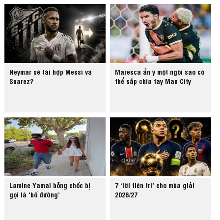
Neymar sẽ tái hợp Messi và
Maresca ẩn ý một ngôi sao có
Suarez?
thể sắp chia tay Man City
Lamine Yamal bỗng chốc bị
7 ‘lời tiên tri’ cho mùa giải
gọi là ‘bố đường’
2026/27