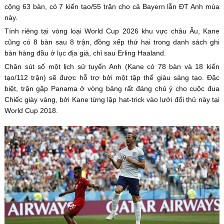
cộng 63 bàn, có 7 kiến tạo/55 trận cho cả Bayern lẫn ĐT Anh mùa
này.
Tính riêng tại vòng loại World Cup 2026 khu vực châu Âu, Kane
cũng có 8 bàn sau 8 trận, đồng xếp thứ hai trong danh sách ghi
bàn hàng đầu ở lục địa già, chỉ sau Erling Haaland.
Chân sút số một lịch sử tuyển Anh (Kane có 78 bàn và 18 kiến
tạo/112 trận) sẽ được hỗ trợ bởi một tập thể giàu sáng tạo. Đặc
biệt, trận gặp Panama ở vòng bảng rất đáng chú ý cho cuộc đua
Chiếc giày vàng, bởi Kane từng lập hat-trick vào lưới đối thủ này tại
World Cup 2018.