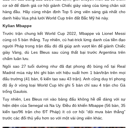
cơ sở để đánh giá cơ hội giành Chiếc giày vàng của từng chân sút
hàng đầu. Hãy cùng nhận định Top 5 ứng viên sáng giá nhất cho
danh hiệu Vua phá lưới World Cup trên đất Bắc Mỹ hè này.
Kylian Mbappe
Trước trận chung kết World Cup 2022, Mbappe và Lionel Messi
cùng có 5 bàn thắng. Tuy nhiên, cú hat-trick lừng danh của tiền đạo
người Pháp trong trận đấu đó đã giúp anh vượt lên để giành Chiếc
giày Vàng, dù Les Bleus sau cùng thất bại trước Argentina trên
chấm luân lưu.
Ngôi sao 27 tuổi dường như đã đạt phong độ bùng nổ tại Real
Madrid mùa này khi ghi bàn với hiệu suất hơn 1 bàn/trận trên mọi
đấu trường (41 bàn, 6 kiến tạo sau 43 trận). Anh cũng duy trì phong
độ ấy ở vòng loại World Cup khi ghi 5 bàn chỉ sau 4 trận cho Gà
trống Gaulois.
Tuy nhiên, Les Bleus rơi vào bảng đấu không hề dễ dàng với sự
hiện diện của Senegal và Na Uy. Điều đó khiến Mbappe (56 bàn, 35
kiến tạo/96 trận cho ĐT Pháp) ít có cơ hội “dội mưa bàn thắng”
trước các đối thủ yếu hơn so với một vài ứng viên khác.