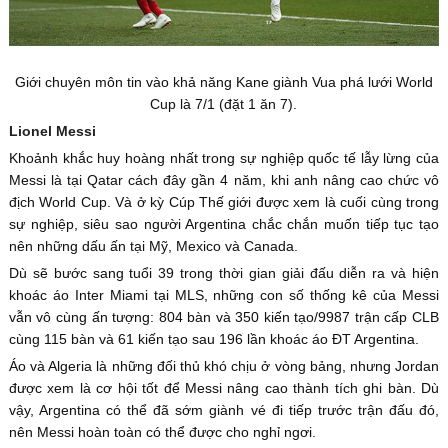
Giới chuyên môn tin vào khả năng Kane giành Vua phá lưới World
Cup là 7/1 (đặt 1 ăn 7).
Lionel Messi
Khoảnh khắc huy hoàng nhất trong sự nghiệp quốc tế lẫy lừng của
Messi là tại Qatar cách đây gần 4 năm, khi anh nâng cao chức vô
địch World Cup. Và ở kỳ Cúp Thế giới được xem là cuối cùng trong
sự nghiệp, siêu sao người Argentina chắc chắn muốn tiếp tục tạo
nên những dấu ấn tại Mỹ, Mexico và Canada.
Dù sẽ bước sang tuổi 39 trong thời gian giải đấu diễn ra và hiện
khoác áo Inter Miami tại MLS, những con số thống kê của Messi
vẫn vô cùng ấn tượng: 804 bàn và 350 kiến tạo/9987 trận cấp CLB
cùng 115 bàn và 61 kiến tạo sau 196 lần khoác áo ĐT Argentina.
Áo và Algeria là những đối thủ khó chịu ở vòng bảng, nhưng Jordan
được xem là cơ hội tốt để Messi nâng cao thành tích ghi bàn. Dù
vậy, Argentina có thể đã sớm giành vé đi tiếp trước trận đấu đó,
nên Messi hoàn toàn có thể được cho nghỉ ngơi.