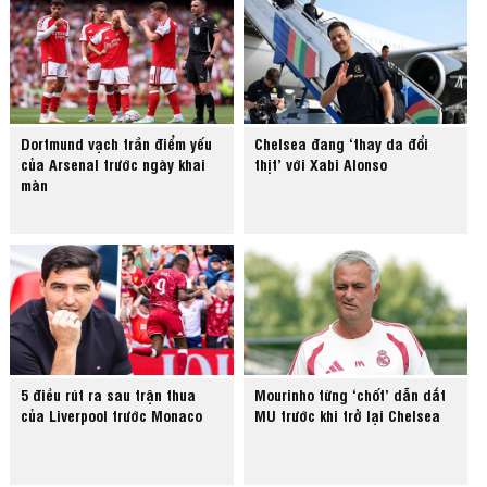
Dortmund vạch trần điểm yếu
Chelsea đang ‘thay da đổi
của Arsenal trước ngày khai
thịt’ với Xabi Alonso
màn
5 điều rút ra sau trận thua
Mourinho từng ‘chốt’ dẫn dắt
của Liverpool trước Monaco
MU trước khi trở lại Chelsea