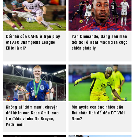
Đối thủ của CAHN ở trận play-
Yan Diomande, đằng sau màn
off AFC Champions League
đổi đời ở Real Madrid là cuộc
Elite là ai?
chiến pháp lý
Không ai ‘dám mua’, chuyện
Malaysia còn bao nhiêu cầu
đời kỳ lạ của Kees Smit, sao
thủ nhập tịch để đấu ĐT Việt
trẻ được ví như De Bruyne,
Nam?
Pedri mới