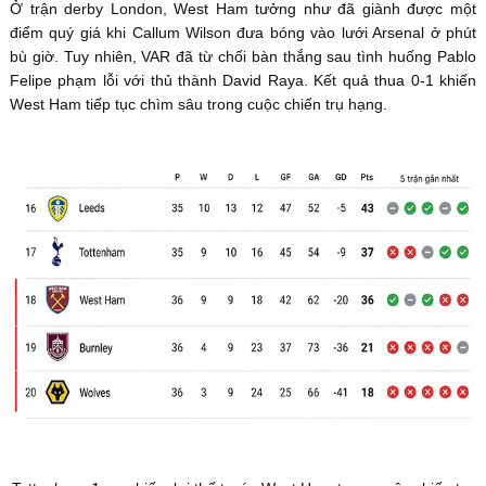
Ở trận derby London, West Ham tưởng như đã giành được một
điểm quý giá khi Callum Wilson đưa bóng vào lưới Arsenal ở phút
bù giờ. Tuy nhiên, VAR đã từ chối bàn thắng sau tình huống Pablo
Felipe phạm lỗi với thủ thành David Raya. Kết quả thua 0-1 khiến
West Ham tiếp tục chìm sâu trong cuộc chiến trụ hạng.