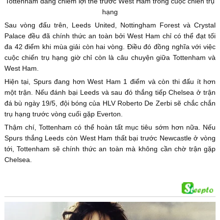
Tottenham đang chiếm lợi thế trước West Ham trong cuộc chiến trụ
hạng
Sau vòng đấu trên, Leeds United, Nottingham Forest và Crystal
Palace đều đã chính thức an toàn bởi West Ham chỉ có thể đạt tối
đa 42 điểm khi mùa giải còn hai vòng. Điều đó đồng nghĩa với việc
cuộc chiến trụ hạng giờ chỉ còn là câu chuyện giữa Tottenham và
West Ham.
Hiện tại, Spurs đang hơn West Ham 1 điểm và còn thi đấu ít hơn
một trận. Nếu đánh bại Leeds và sau đó thắng tiếp Chelsea ở trận
đá bù ngày 19/5, đội bóng của HLV Roberto De Zerbi sẽ chắc chắn
trụ hạng trước vòng cuối gặp Everton.
Thậm chí, Tottenham có thể hoàn tất mục tiêu sớm hơn nữa. Nếu
Spurs thắng Leeds còn West Ham thất bại trước Newcastle ở vòng
tới, Tottenham sẽ chính thức an toàn mà không cần chờ trận gặp
Chelsea.