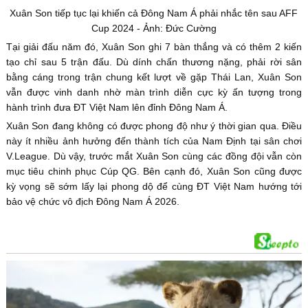
Xuân Son tiếp tục lại khiến cả Đông Nam Á phải nhắc tên sau AFF
Cup 2024 - Ảnh: Đức Cường
Tại giải đấu năm đó, Xuân Son ghi 7 bàn thắng và có thêm 2 kiến
tạo chỉ sau 5 trận đấu. Dù dính chấn thương nặng, phải rời sân
bằng cáng trong trận chung kết lượt về gặp Thái Lan, Xuân Son
vẫn được vinh danh nhờ màn trình diễn cực kỳ ấn tượng trong
hành trình đưa ĐT Việt Nam lên đỉnh Đông Nam Á.
Xuân Son đang không có được phong độ như ý thời gian qua. Điều
này ít nhiều ảnh hưởng đến thành tích của Nam Định tại sân chơi
V.League. Dù vậy, trước mắt Xuân Son cùng các đồng đội vẫn còn
mục tiêu chinh phục Cúp QG. Bên cạnh đó, Xuân Son cũng được
kỳ vọng sẽ sớm lấy lại phong dộ để cùng ĐT Việt Nam hướng tới
bảo vệ chức vô địch Đông Nam Á 2026.