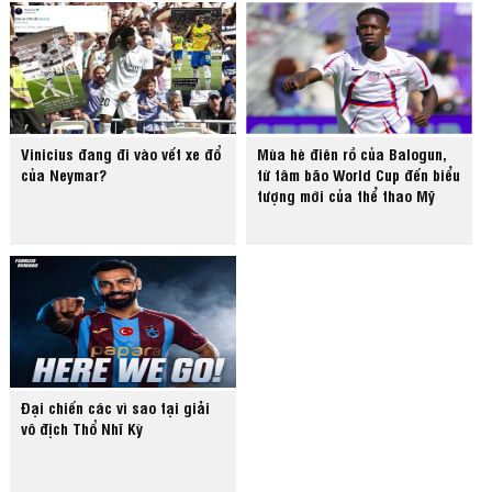
Vinicius đang đi vào vết xe đổ
Mùa hè điên rồ của Balogun,
của Neymar?
từ tâm bão World Cup đến biểu
tượng mới của thể thao Mỹ
Đại chiến các vì sao tại giải
vô địch Thổ Nhĩ Kỳ