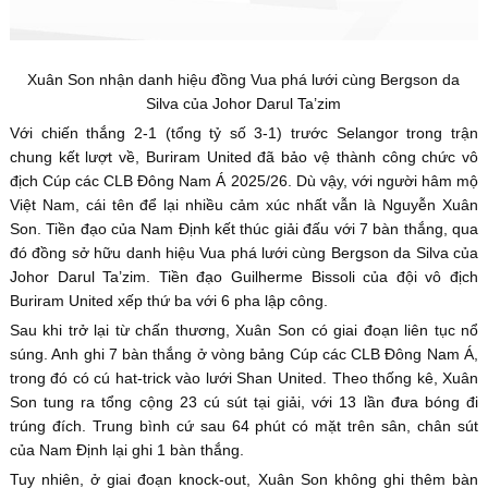
Xuân Son nhận danh hiệu đồng Vua phá lưới cùng Bergson da
Silva của Johor Darul Ta’zim
Với chiến thắng 2-1 (tổng tỷ số 3-1) trước Selangor trong trận
chung kết lượt về, Buriram United đã bảo vệ thành công chức vô
địch Cúp các CLB Đông Nam Á 2025/26. Dù vậy, với người hâm mộ
Việt Nam, cái tên để lại nhiều cảm xúc nhất vẫn là Nguyễn Xuân
Son. Tiền đạo của Nam Định kết thúc giải đấu với 7 bàn thắng, qua
đó đồng sở hữu danh hiệu Vua phá lưới cùng Bergson da Silva của
Johor Darul Ta’zim. Tiền đạo Guilherme Bissoli của đội vô địch
Buriram United xếp thứ ba với 6 pha lập công.
Sau khi trở lại từ chấn thương, Xuân Son có giai đoạn liên tục nổ
súng. Anh ghi 7 bàn thắng ở vòng bảng Cúp các CLB Đông Nam Á,
trong đó có cú hat-trick vào lưới Shan United. Theo thống kê, Xuân
Son tung ra tổng cộng 23 cú sút tại giải, với 13 lần đưa bóng đi
trúng đích. Trung bình cứ sau 64 phút có mặt trên sân, chân sút
của Nam Định lại ghi 1 bàn thắng.
Tuy nhiên, ở giai đoạn knock-out, Xuân Son không ghi thêm bàn