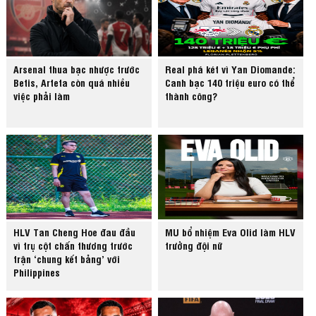
Arsenal thua bạc nhược trước
Real phá két vì Yan Diomande:
Betis, Arteta còn quá nhiều
Canh bạc 140 triệu euro có thể
việc phải làm
thành công?
HLV Tan Cheng Hoe đau đầu
MU bổ nhiệm Eva Olid làm HLV
vì trụ cột chấn thương trước
trưởng đội nữ
trận ‘chung kết bảng’ với
Philippines