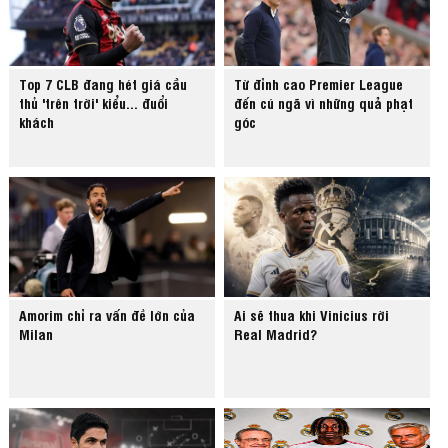
Top 7 CLB đang hét giá cầu
Từ đỉnh cao Premier League
thủ 'trên trời' kiểu... đuổi
đến cú ngã vì những quả phạt
khách
góc
Amorim chỉ ra vấn đề lớn của
Ai sẽ thua khi Vinicius rời
Milan
Real Madrid?