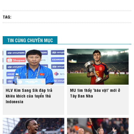
TAG:
TIN CÙNG CHUYÊN MỤC
HLV Kim Sang Sik đáp trả
MU tìm thấy ‘báu vật’ mới ở
khiêu khích của tuyển thủ
Tây Ban Nha
Indonesia