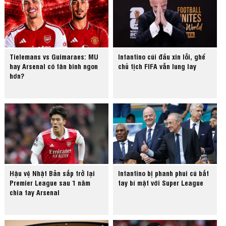
Tielemans vs Guimaraes: MU
Infantino cúi đầu xin lỗi, ghế
hay Arsenal có tân binh ngon
chủ tịch FIFA vẫn lung lay
hơn?
Hậu vệ Nhật Bản sắp trở lại
Infantino bị phanh phui cú bắt
Premier League sau 1 năm
tay bí mật với Super League
chia tay Arsenal